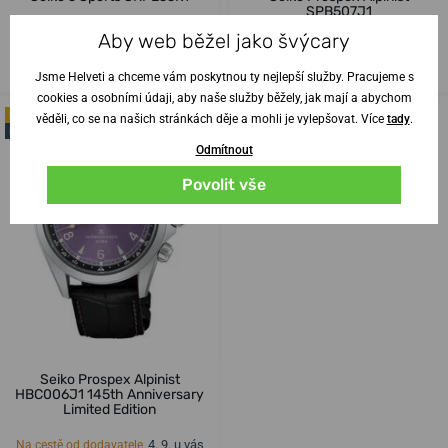
SPB507J1
Aby web běžel jako švýcary
17. 8. u vás
4. 9. u vás
Do 2 dní
Na cestě od dodavatele
11 190 Kč
25 390 Kč
Jsme Helveti a chceme vám poskytnou ty nejlepší služby. Pracujeme s
cookies a osobními údaji, aby naše služby běžely, jak mají a abychom
LIMITKA
věděli, co se na našich stránkách děje a mohli je vylepšovat. Více
tady
.
NOVINKA
Odmítnout
Povolit vše
Seiko Prospex Alpinist
HBC006J1 145th Anniversary
Limited Edition
4. 9. u vás
Na cestě od dodavatele