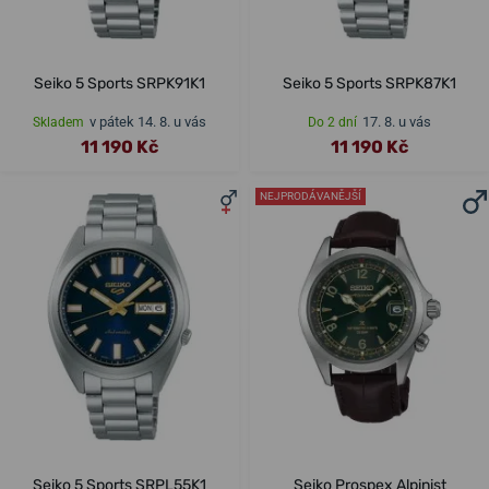
Seiko 5 Sports SRPK91K1
Seiko 5 Sports SRPK87K1
v pátek 14. 8. u vás
17. 8. u vás
Skladem
Do 2 dní
11 190 Kč
11 190 Kč
NEJPRODÁVANĚJŠÍ
Seiko 5 Sports SRPL55K1
Seiko Prospex Alpinist