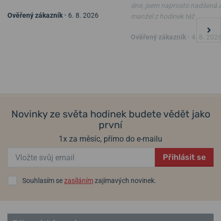
dne, jsem naprosto nadšená 
Ověřený zákazník
•
6. 8. 2026
manžel z hodinek též
Ověřený zákazník
•
4. 8. 202
Novinky ze světa hodinek budete vědět jako
první
1x za měsíc, přímo do e-mailu
Přihlásit se
Souhlasím se
zasíláním
zajímavých novinek.