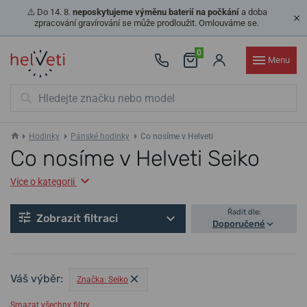
⚠️ Do 14. 8.
neposkytujeme výměnu baterií na počkání
a doba
zpracování gravírování se může prodloužit. Omlouváme se.
0
Menu
Hodinky
Pánské hodinky
Co nosíme v Helveti
Co nosíme v Helveti Seiko
Více o kategorii
Řadit dle:
Zobrazit filtraci
Doporučené
Váš výběr:
Značka: Seiko
Smazat všechny filtry