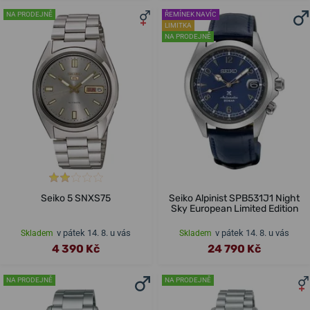
NA PRODEJNĚ
ŘEMÍNEK NAVÍC
LIMITKA
NA PRODEJNĚ
Seiko 5 SNXS75
Seiko Alpinist SPB531J1 Night
Sky European Limited Edition
v pátek 14. 8. u vás
v pátek 14. 8. u vás
Skladem
Skladem
4 390 Kč
24 790 Kč
NA PRODEJNĚ
NA PRODEJNĚ