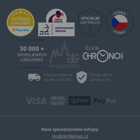
Doprava zdarma
Prodloužená
na vše od 3 000,-
záruka 5 let
Naše specializované eshopy:
HodinkyWenger.cz