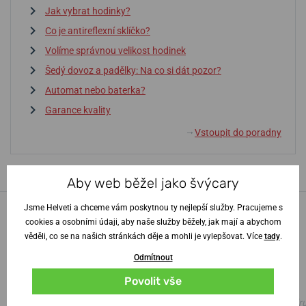
Jak vybrat hodinky?
Co je antireflexní sklíčko?
Volíme správnou velikost hodinek
Šedý dovoz a padělky: Na co si dát pozor?
Automat nebo baterka?
Garance kvality
Vstoupit do poradny
↓
Aby web běžel jako švýcary
Jsme Helveti a chceme vám poskytnou ty nejlepší služby. Pracujeme s
100% zákazníků
náš
cookies a osobními údaji, aby naše služby běžely, jak mají a abychom
obchod doporučuje
věděli, co se na našich stránkách děje a mohli je vylepšovat. Více
tady
.
Odmítnout
Povolit vše
100%
100%
Vše na jedničku.
skvělé, i s gravírováním do d