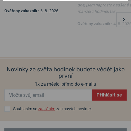
dne, jsem naprosto nadšená 
Ověřený zákazník
•
6. 8. 2026
manžel z hodinek též
Ověřený zákazník
•
4. 8. 202
Novinky ze světa hodinek budete vědět jako
první
1x za měsíc, přímo do e-mailu
Přihlásit se
Souhlasím se
zasíláním
zajímavých novinek.