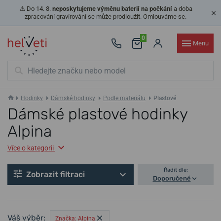
⚠️ Do 14. 8.
neposkytujeme výměnu baterií na počkání
a doba
zpracování gravírování se může prodloužit. Omlouváme se.
0
Menu
Hodinky
Dámské hodinky
Podle materiálu
Plastové
Dámské plastové hodinky
Alpina
Více o kategorii
Řadit dle:
Zobrazit filtraci
Doporučené
Váš výběr:
Značka: Alpina