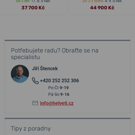
17. 8. u vás
4. 9. u vás
Do 2 dní
Do 2-3 týdnů
37 700 Kč
44 900 Kč
Potřebujete radu? Obraťte se na
specialistu
Jiří Štencek
+420 252 252 306
Po-Čt
9-19
Pá-So
9-16
info@helveti.cz
Tipy z poradny