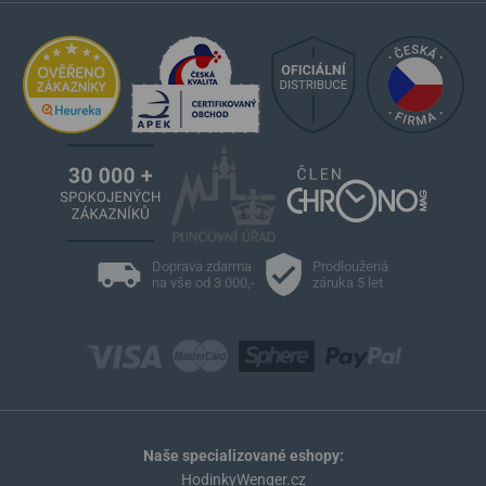
Doprava zdarma
Prodloužená
na vše od 3 000,-
záruka 5 let
Naše specializované eshopy:
HodinkyWenger.cz