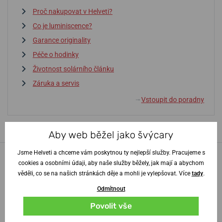
Proč nakupovat v Helveti?
Co je luminiscence?
Garance originality
Péče o hodinky
Životnost solárního článku
Záruka a servis
Vstoupit do poradny
↓
Aby web běžel jako švýcary
Jsme Helveti a chceme vám poskytnou ty nejlepší služby. Pracujeme s
100% zákazníků
náš
cookies a osobními údaji, aby naše služby běžely, jak mají a abychom
obchod doporučuje
věděli, co se na našich stránkách děje a mohli je vylepšovat. Více
tady
.
Odmítnout
Povolit vše
100%
100%