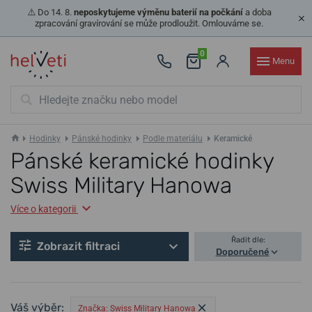
⚠️ Do 14. 8.
neposkytujeme výměnu baterií na počkání
a doba
zpracování gravírování se může prodloužit. Omlouváme se.
0
Menu
Hodinky
Pánské hodinky
Podle materiálu
Keramické
Pánské keramické hodinky
Swiss Military Hanowa
Více o kategorii
Řadit dle:
Zobrazit filtraci
Doporučené
Váš výběr:
Značka: Swiss Military Hanowa