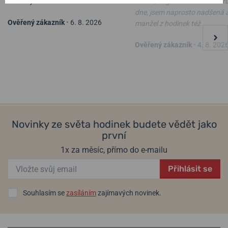
Vše na jedničku.
skvělé, i s gravírováním do d
dne, jsem naprosto nadšená 
Ověřený zákazník
•
6. 8. 2026
manžel z hodinek též
Ověřený zákazník
•
4. 8. 202
Novinky ze světa hodinek budete vědět jako
první
1x za měsíc, přímo do e-mailu
Přihlásit se
Souhlasím se
zasíláním
zajímavých novinek.