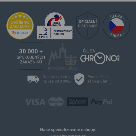
Doprava zdarma
Prodloužená
na vše od 3 000,-
záruka 5 let
Naše specializované eshopy: