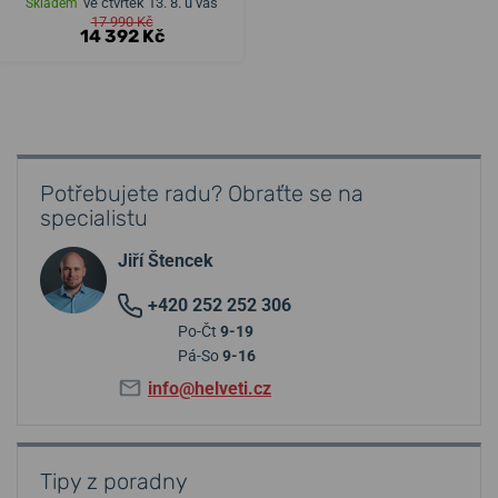
ve čtvrtek 13. 8. u vás
Skladem
17 990 Kč
14 392 Kč
Potřebujete radu? Obraťte se na
specialistu
Jiří Štencek
+420 252 252 306
Po-Čt
9-19
Pá-So
9-16
info@helveti.cz
Tipy z poradny