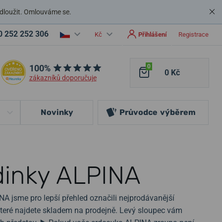
dloužit. Omlouváme se.
0 252 252 306
Kč
Přihlášení
Registrace
100%
0
0 Kč
zákazníků doporučuje
Novinky
Průvodce
výběrem
dinky ALPINA
A jsme pro lepší přehled označili nejprodávanější
které najdete skladem na prodejně. Levý sloupec vám