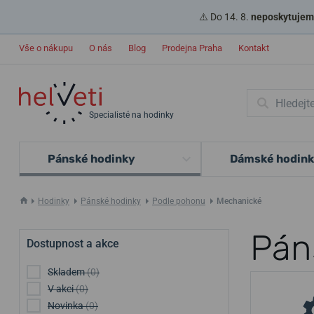
⚠️ Do 14. 8.
neposkytujeme
Vše o nákupu
O nás
Blog
Prodejna Praha
Kontakt
Specialisté na hodinky
Pánské hodinky
Dámské hodin
Hodinky
Pánské hodinky
Podle pohonu
Mechanické
Pán
Dostupnost a akce
Skladem
(0)
V akci
(0)
Novinka
(0)