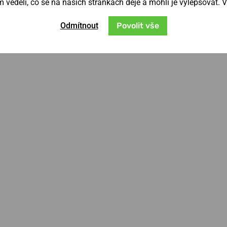
věděli, co se na našich stránkách děje a mohli je vylepšovat. 
Odmítnout
Povolit vše