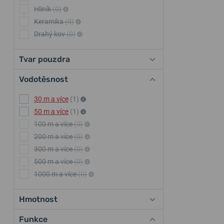
Hliník
(0)
Keramika
(0)
Drahý kov
(0)
Tvar pouzdra
Vodotěsnost
30 m a více
(1)
50 m a více
(1)
100 m a více
(0)
200 m a více
(0)
300 m a více
(0)
500 m a více
(0)
1000 m a více
(0)
Hmotnost
Funkce