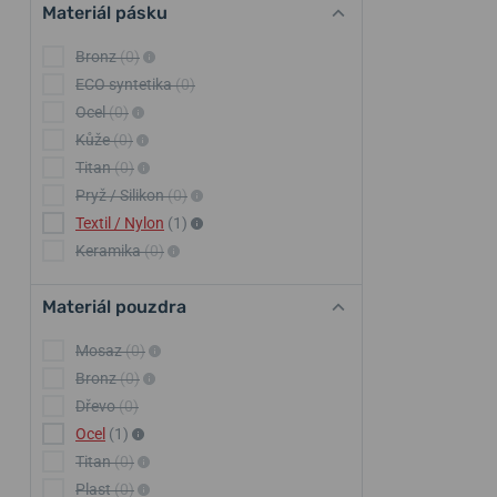
Materiál pásku
Bronz
(0)
ECO syntetika
(0)
Ocel
(0)
Kůže
(0)
Titan
(0)
Pryž / Silikon
(0)
Textil / Nylon
(1)
Keramika
(0)
Materiál pouzdra
Mosaz
(0)
Bronz
(0)
Dřevo
(0)
Ocel
(1)
Titan
(0)
Plast
(0)