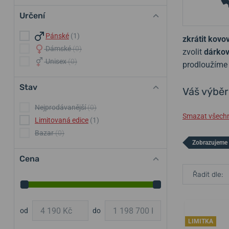
Určení
Pánské
(1)
zkrátit kov
Dámské
(0)
zvolit
dárkov
Unisex
(0)
prodloužím
Stav
Váš výběr
Nejprodávanější
(0)
Smazat všechny
Limitovaná edice
(1)
Bazar
(0)
Zobrazujeme 
Cena
Řadit dle:
od
do
LIMITKA