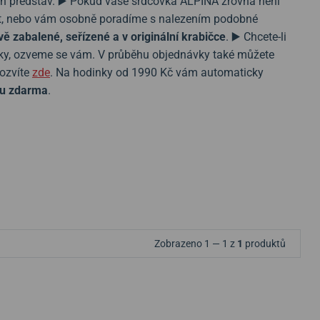
ich představ. ▶️ Pokud vaše srdcovka ALPINA zrovna není
stit, nebo vám osobně poradíme s nalezením podobné
vě zabalené, seřízené a v originální krabičce
. ▶️ Chcete-li
vky, ozveme se vám. V průběhu objednávky také můžete
dozvíte
zde
. Na hodinky od 1990 Kč vám automaticky
u zdarma
.
Zobrazeno 1 — 1 z
1
produktů