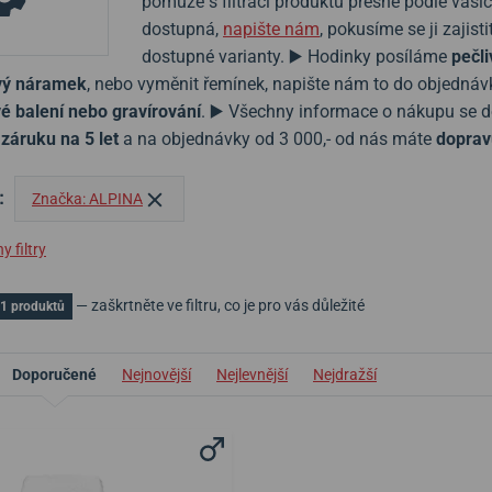
pomůže s filtrací produktů přesně podle vaš
dostupná,
napište nám
, pokusíme se ji zaji
dostupné varianty. ▶️ Hodinky posíláme
pečli
ový náramek
, nebo vyměnit řemínek, napište nám to do objedná
é balení nebo gravírování
. ▶️ Všechny informace o nákupu se 
e
záruku na 5 let
a na objednávky od 3 000,- od nás máte
doprav
:
Značka: ALPINA
 filtry
— zaškrtněte ve filtru, co je pro vás důležité
1 produktů
Doporučené
Nejnovější
Nejlevnější
Nejdražší