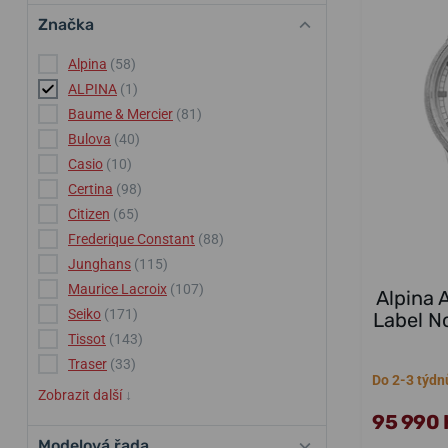
Značka
Alpina
(58)
ALPINA
(1)
Baume & Mercier
(81)
Bulova
(40)
Casio
(10)
Certina
(98)
Citizen
(65)
Frederique Constant
(88)
Junghans
(115)
Maurice Lacroix
(107)
Alpina 
Seiko
(171)
Label No
Tissot
(143)
Traser
(33)
Do 2-3 týdn
Zobrazit další
↓
95 990 
Modelová řada