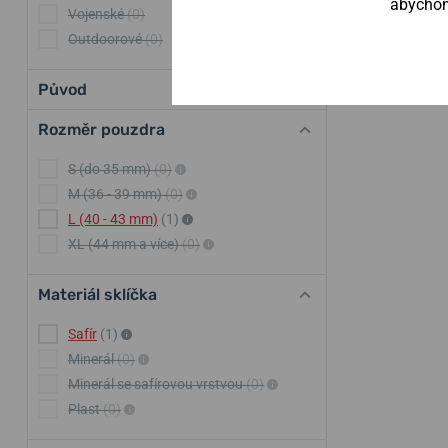
abychom 
Vojenské
(0)
Outdoorové
(0)
Původ
Rozměr pouzdra
S (do 35 mm)
(0)
M (36 - 39 mm)
(0)
L (40 - 43 mm)
(1)
XL (44 mm a více)
(0)
Materiál sklíčka
Safír
(1)
Minerál
(0)
Minerál se safírovou vrstvou
(0)
Plast
(0)