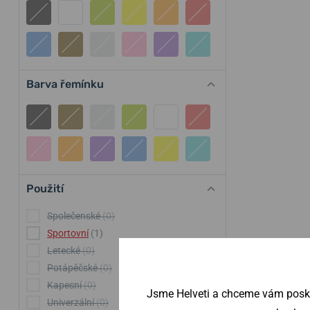
Barva řemínku
Použití
Společenské
(0)
Sportovní
(1)
Letecké
(0)
Potápěčské
(0)
Kapesní
(0)
Jsme Helveti a chceme vám poskyt
Univerzální
(0)