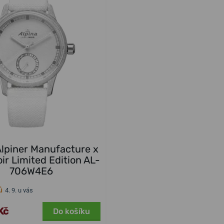
Alpiner Manufacture x
ir Limited Edition AL-
706W4E6
ů
4. 9. u vás
Kč
Do košíku