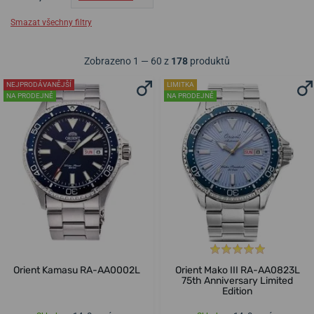
Smazat všechny filtry
Zobrazeno 1 — 60 z
178
produktů
NEJPRODÁVANĚJŠÍ
LIMITKA
NA PRODEJNĚ
NA PRODEJNĚ
Orient Kamasu RA-AA0002L
Orient Mako III RA-AA0823L
75th Anniversary Limited
Edition