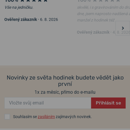
Vše na jedničku.
skvělé, i s gravírováním do d
dne, jsem naprosto nadšená 
Ověřený zákazník
•
6. 8. 2026
manžel z hodinek též
Ověřený zákazník
•
4. 8. 202
Novinky ze světa hodinek budete vědět jako
první
1x za měsíc, přímo do e-mailu
Přihlásit se
Souhlasím se
zasíláním
zajímavých novinek.