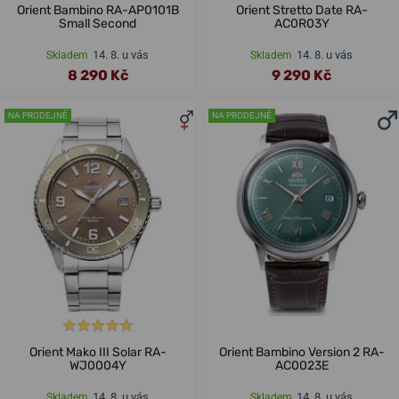
Orient Bambino RA-AP0101B
Orient Stretto Date RA-
Small Second
AC0R03Y
14. 8. u vás
14. 8. u vás
Skladem
Skladem
8 290 Kč
9 290 Kč
NA PRODEJNĚ
NA PRODEJNĚ
Orient Mako III Solar RA-
Orient Bambino Version 2 RA-
WJ0004Y
AC0023E
14. 8. u vás
14. 8. u vás
Skladem
Skladem