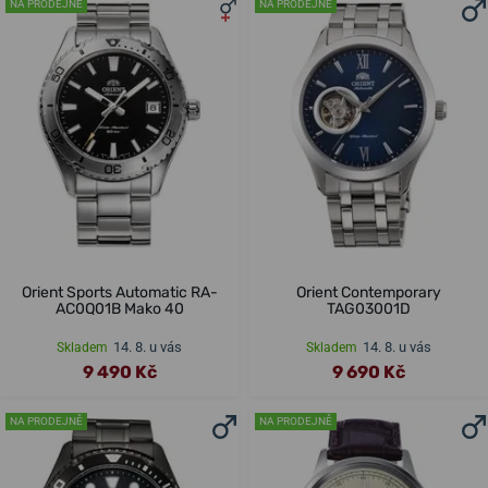
NA PRODEJNĚ
NA PRODEJNĚ
Orient Sports Automatic RA-
Orient Contemporary
AC0Q01B Mako 40
TAG03001D
14. 8. u vás
14. 8. u vás
Skladem
Skladem
9 490 Kč
9 690 Kč
NA PRODEJNĚ
NA PRODEJNĚ