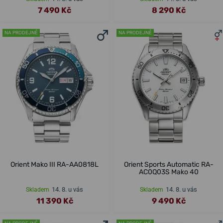
7 490 Kč
8 290 Kč
NA PRODEJNĚ
NA PRODEJNĚ
Orient Mako III RA-AA0818L
Orient Sports Automatic RA-
AC0Q03S Mako 40
14. 8. u vás
14. 8. u vás
Skladem
Skladem
11 390 Kč
9 490 Kč