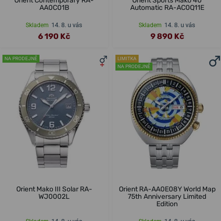
Orient Contemporary RA-
Orient Sports Mako 40
AA0C01B
Automatic RA-AC0Q11E
14. 8. u vás
14. 8. u vás
Skladem
Skladem
6 190 Kč
9 890 Kč
NA PRODEJNĚ
LIMITKA
NA PRODEJNĚ
Orient Mako III Solar RA-
Orient RA-AA0E08Y World Map
WJ0002L
75th Anniversary Limited
Edition