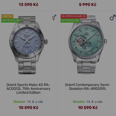
13 590 Kč
5 990 Kč
LIMITKA
NEJPRODÁVANĚJŠÍ
NA PRODEJNĚ
NA PRODEJNĚ
Orient Sports Mako 40 RA-
Orient Contemporary Semi-
AC0Q12L 75th Anniversary
Skeleton RA-AR0009L
Limited Edition
14. 8. u vás
14. 8. u vás
Skladem
Skladem
10 590 Kč
10 590 Kč