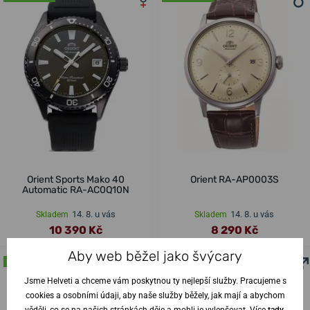
Orient Sports Mako 40
Orient RA-AP0003S
Automatic RA-AC0Q10N
14. 8. u vás
14. 8. u vás
Skladem
Skladem
10 390 Kč
8 290 Kč
Aby web běžel jako švýcary
NA PRODEJNĚ
NA PRODEJNĚ
Jsme Helveti a chceme vám poskytnou ty nejlepší služby. Pracujeme s
cookies a osobními údaji, aby naše služby běžely, jak mají a abychom
věděli, co se na našich stránkách děje a mohli je vylepšovat. Více
tady
.