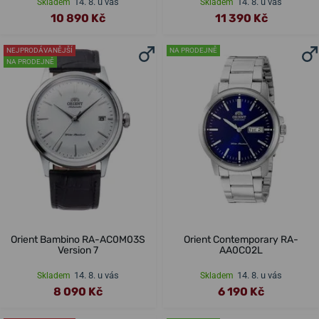
14. 8. u vás
14. 8. u vás
Skladem
Skladem
10 890 Kč
11 390 Kč
NEJPRODÁVANĚJŠÍ
NA PRODEJNĚ
NA PRODEJNĚ
Orient Bambino RA-AC0M03S
Orient Contemporary RA-
Version 7
AA0C02L
14. 8. u vás
14. 8. u vás
Skladem
Skladem
8 090 Kč
6 190 Kč