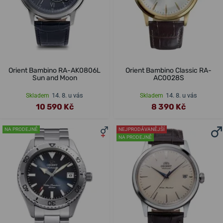
Orient Bambino RA-AK0806L
Orient Bambino Classic RA-
Sun and Moon
AC0028S
14. 8. u vás
14. 8. u vás
Skladem
Skladem
10 590 Kč
8 390 Kč
NA PRODEJNĚ
NEJPRODÁVANĚJŠÍ
NA PRODEJNĚ