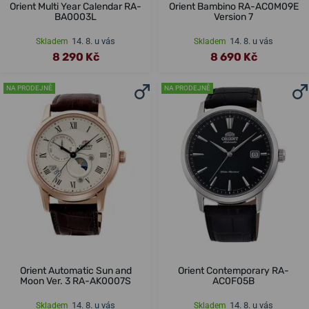
Orient Multi Year Calendar RA-
Orient Bambino RA-AC0M09E
BA0003L
Version 7
14. 8. u vás
14. 8. u vás
Skladem
Skladem
8 290 Kč
8 690 Kč
NA PRODEJNĚ
NA PRODEJNĚ
Orient Automatic Sun and
Orient Contemporary RA-
Moon Ver. 3 RA-AK0007S
AC0F05B
14. 8. u vás
14. 8. u vás
Skladem
Skladem