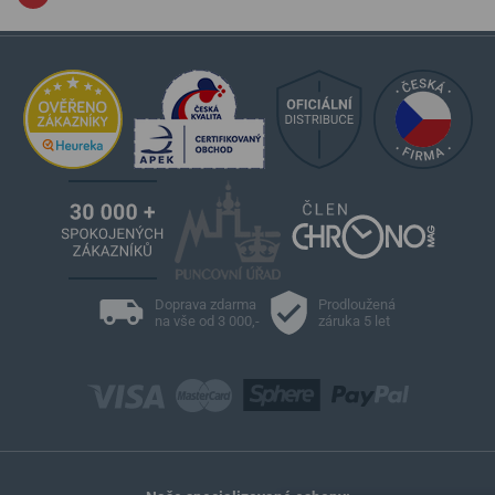
Doprava zdarma
Prodloužená
na vše od 3 000,-
záruka 5 let