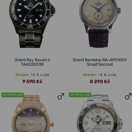
Orient Ray Raven II
Orient Bambino RA-AP0105Y
TAA02003B
Small Second
14. 8. u vás
14. 8. u vás
Skladem
Skladem
9 590 Kč
8 290 Kč
NA PRODEJNĚ
NA PRODEJNĚ