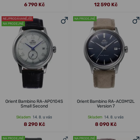
6 790 Kč
12 590 Kč
NEJPRODÁVANĚJŠÍ
NA PRODEJNĚ
NA PRODEJNĚ
Orient Bambino RA-AP0104S
Orient Bambino RA-AC0M12L
Small Second
Version 7
14. 8. u vás
14. 8. u vás
Skladem
Skladem
8 290 Kč
8 090 Kč
NA PRODEJNĚ
NA PRODEJNĚ