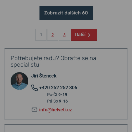
Zobrazit dalších 60
Další
1
2
3
Potřebujete radu? Obraťte se na
specialistu
Jiří Štencek
+420 252 252 306
Po-Čt
9-19
Pá-So
9-16
info@helveti.cz