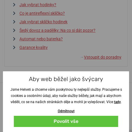
Jak vybrat hodinky?
Co je antireflexní sklíčko?
Jak vybrat sklíčko hodinek
Šedý dovoz a padělky: Na co si dát pozor?
Automat nebo baterka?
Garance kvality
Vstoupit do poradny
↓
Aby web běžel jako švýcary
Jsme Helveti a chceme vám poskytnou ty nejlepší služby. Pracujeme s
100% zákazníků
náš
cookies a osobními údaji, aby naše služby běžely, jak mají a abychom
obchod doporučuje
věděli, co se na našich stránkách děje a mohli je vylepšovat. Více
tady
.
Odmítnout
Povolit vše
100%
100%
Vše na jedničku.
skvělé, i s gravírováním do d