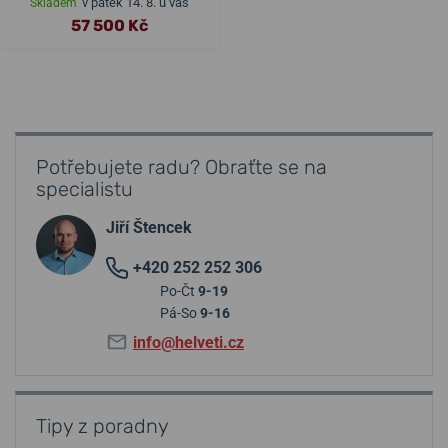
v pátek 14. 8. u vás
Skladem
57 500 Kč
Potřebujete radu? Obraťte se na
specialistu
Jiří Štencek
+420 252 252 306
Po-Čt
9-19
Pá-So
9-16
info@helveti.cz
Tipy z poradny