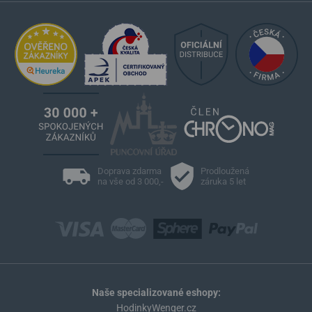
Doprava zdarma
Prodloužená
na vše od 3 000,-
záruka 5 let
Naše specializované eshopy:
HodinkyWenger.cz