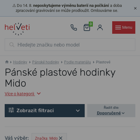
⚠️ Do 14. 8.
neposkytujeme výměnu baterií na počkání
a doba
zpracování gravírování se může prodloužit. Omlouváme se.
0
Menu
Hodinky
Pánské hodinky
Podle materiálu
Plastové
Pánské plastové hodinky
Mido
Více o kategorii
Řadit dle:
Zobrazit filtraci
Doporučené
Váš výběr:
Značka: Mido