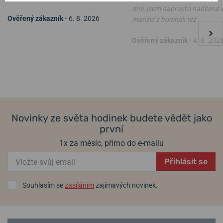
dne, jsem naprosto nadšená 
Ověřený zákazník
•
6. 8. 2026
manžel z hodinek též
Ověřený zákazník
•
4. 8. 202
Novinky ze světa hodinek budete vědět jako
první
1x za měsíc, přímo do e-mailu
Přihlásit se
Souhlasím se
zasíláním
zajímavých novinek.