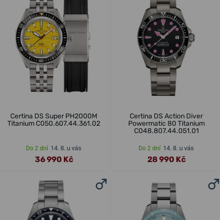
Certina DS Super PH2000M
Certina DS Action Diver
Titanium C050.607.44.361.02
Powermatic 80 Titanium
C048.807.44.051.01
14. 8. u vás
14. 8. u vás
Do 2 dní
Do 2 dní
36 990 Kč
28 990 Kč