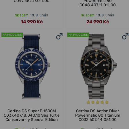
C047.452.17.011.00
Powermatic 80
C048.407.11.011.00
13. 8. u vás
13. 8. u vás
Skladem
Skladem
14 990 Kč
24 990 Kč
NA PRODEJNĚ
NA PRODEJNĚ
Certina DS Super PH500M
Certina DS Action Diver
C037.407.18.040.10 Sea Turtle
Powermatic 80 Titanium
Conservancy Special Edition
C032.607.44.051.00