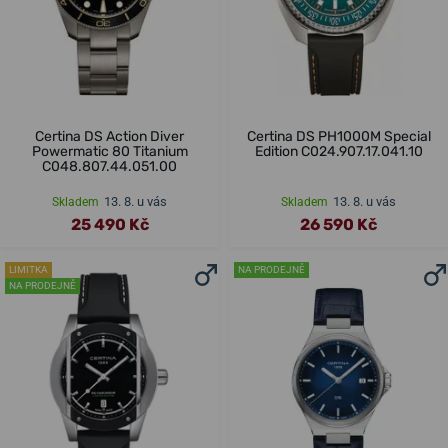
Certina DS Action Diver
Certina DS PH1000M Special
Powermatic 80 Titanium
Edition C024.907.17.041.10
C048.807.44.051.00
13. 8. u vás
13. 8. u vás
Skladem
Skladem
25 490 Kč
26 590 Kč
LIMITKA
NA PRODEJNĚ
NA PRODEJNĚ