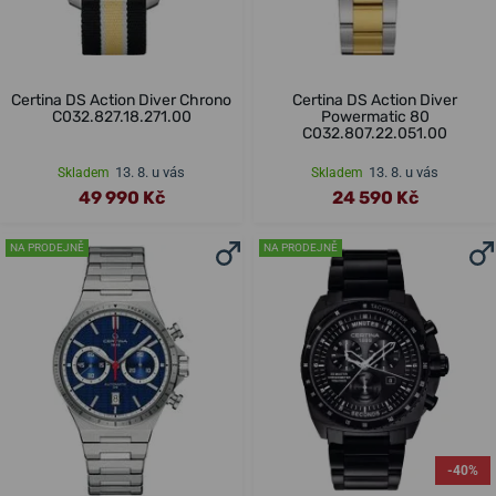
Certina DS Action Diver Chrono
Certina DS Action Diver
C032.827.18.271.00
Powermatic 80
C032.807.22.051.00
13. 8. u vás
13. 8. u vás
Skladem
Skladem
49 990 Kč
24 590 Kč
NA PRODEJNĚ
NA PRODEJNĚ
-40%