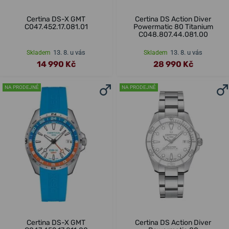
Certina DS-X GMT
Certina DS Action Diver
C047.452.17.081.01
Powermatic 80 Titanium
C048.807.44.081.00
13. 8. u vás
13. 8. u vás
Skladem
Skladem
14 990 Kč
28 990 Kč
NA PRODEJNĚ
NA PRODEJNĚ
Certina DS-X GMT
Certina DS Action Diver