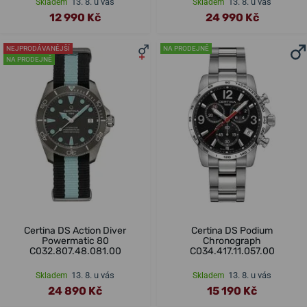
13. 8. u vás
13. 8. u vás
Skladem
Skladem
12 990 Kč
24 990 Kč
NEJPRODÁVANĚJŠÍ
NA PRODEJNĚ
NA PRODEJNĚ
Certina DS Action Diver
Certina DS Podium
Powermatic 80
Chronograph
C032.807.48.081.00
C034.417.11.057.00
13. 8. u vás
13. 8. u vás
Skladem
Skladem
24 890 Kč
15 190 Kč