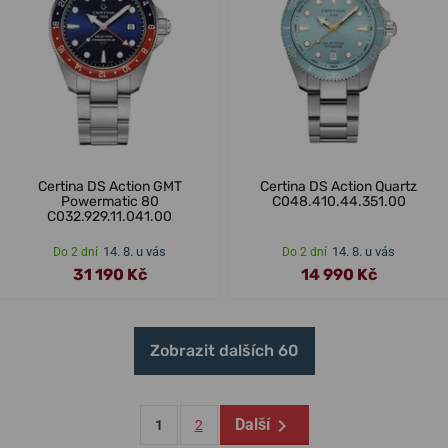
Certina DS Action GMT
Certina DS Action Quartz
Powermatic 80
C048.410.44.351.00
C032.929.11.041.00
14. 8. u vás
14. 8. u vás
Do 2 dní
Do 2 dní
31 190 Kč
14 990 Kč
Zobrazit dalších 60
Další
1
2