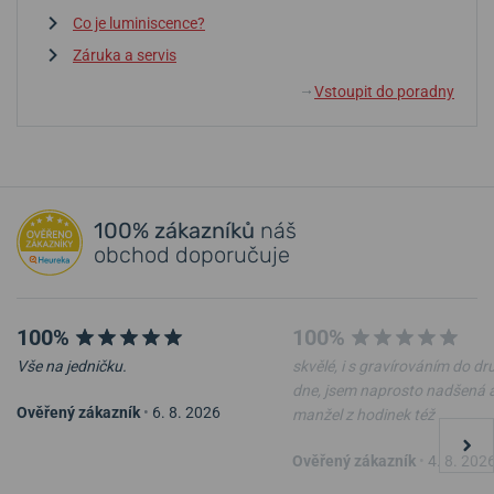
Co je luminiscence?
Záruka a servis
Vstoupit do poradny
↓
100% zákazníků
náš
obchod doporučuje
100%
100%
Vše na jedničku.
skvělé, i s gravírováním do d
dne, jsem naprosto nadšená 
Ověřený zákazník
•
6. 8. 2026
manžel z hodinek též
Ověřený zákazník
•
4. 8. 202