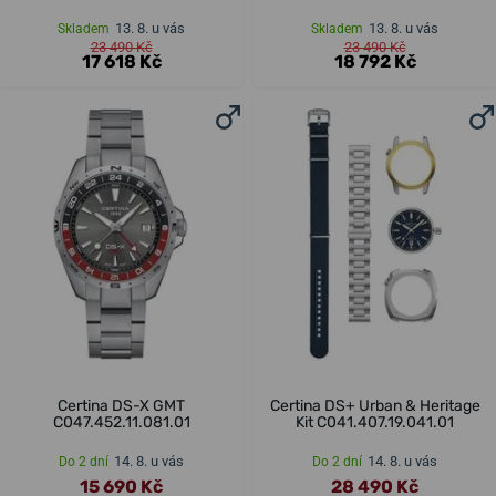
13. 8. u vás
13. 8. u vás
Skladem
Skladem
23 490 Kč
23 490 Kč
17 618 Kč
18 792 Kč
Certina DS-X GMT
Certina DS+ Urban & Heritage
C047.452.11.081.01
Kit C041.407.19.041.01
14. 8. u vás
14. 8. u vás
Do 2 dní
Do 2 dní
15 690 Kč
28 490 Kč