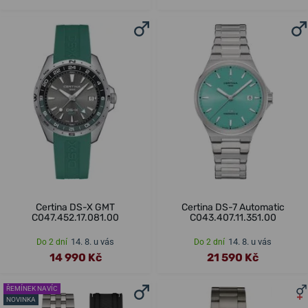
Certina DS-X GMT
Certina DS-7 Automatic
C047.452.17.081.00
C043.407.11.351.00
14. 8. u vás
14. 8. u vás
Do 2 dní
Do 2 dní
14 990 Kč
21 590 Kč
ŘEMÍNEK NAVÍC
NOVINKA