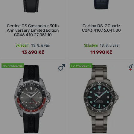
Certina DS Cascadeur 30th
Certina DS-7 Quartz
Anniversary Limited Edition
C043.410.16.041.00
C046.410.27.051.10
13. 8. u vás
13. 8. u vás
Skladem
Skladem
13 690 Kč
11 990 Kč
NA PRODEJNĚ
NA PRODEJNĚ