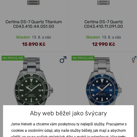
Certina DS-7 Quartz Titanium
Certina DS-7 Quartz
C043.410.44.051.00
C043.410.11.091.00
13. 8. u vás
13. 8. u vás
Skladem
Skladem
15 890 Kč
12 990 Kč
NA PRODEJNĚ
NA PRODEJNĚ
Aby web běžel jako švýcary
Jsme Helveti a chceme vám poskytnou ty nejlepší služby. Pracujeme s
cookies a osobními údaji, aby naše služby běžely, jak mají a abychom
věděli, co se na našich stránkách děje a mohli je vylepšovat. Více
tady
.