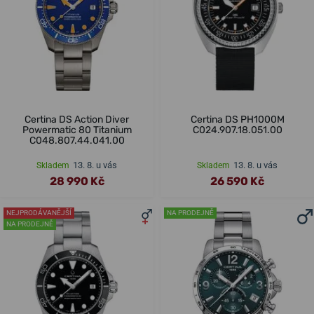
Certina DS Action Diver
Certina DS PH1000M
Powermatic 80 Titanium
C024.907.18.051.00
C048.807.44.041.00
13. 8. u vás
13. 8. u vás
Skladem
Skladem
28 990 Kč
26 590 Kč
NEJPRODÁVANĚJŠÍ
NA PRODEJNĚ
NA PRODEJNĚ