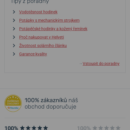
Tipy z poradny
Vodotěsnost hodinek
Potápky s mechanickým strojkem
Potápěčské hodinky a kožený řemínek
Proč nakupovat v Helveti
Životnost solárního článku
Garance kvality
Vstoupit do poradny
↓
100% zákazníků
náš
obchod doporučuje
100%
100%