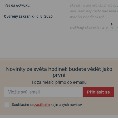
Vše na jedničku.
skvělé, i s gravírováním do d
dne, jsem naprosto nadšená 
Ověřený zákazník
•
6. 8. 2026
manžel z hodinek též
Ověřený zákazník
•
4. 8. 202
Novinky ze světa hodinek budete vědět jako
první
1x za měsíc, přímo do e-mailu
Přihlásit se
Souhlasím se
zasíláním
zajímavých novinek.