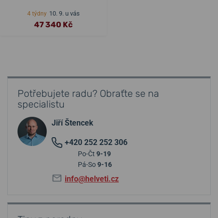
10. 9. u vás
4 týdny
47 340 Kč
Potřebujete radu? Obraťte se na
specialistu
Jiří Štencek
+420 252 252 306
Po-Čt
9-19
Pá-So
9-16
info@helveti.cz