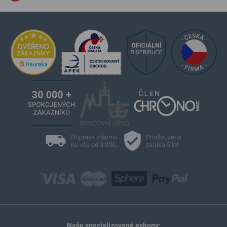
Doprava zdarma
Prodloužená
na vše od 3 000,-
záruka 5 let
Naše specializované eshopy: