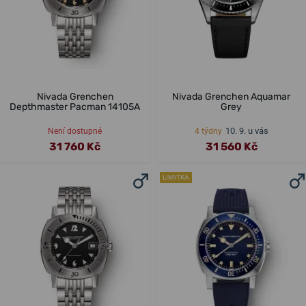
Nivada Grenchen
Nivada Grenchen Aquamar
Depthmaster Pacman 14105A
Grey
10. 9. u vás
Není dostupné
4 týdny
31 760 Kč
31 560 Kč
LIMITKA