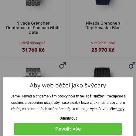
Nivada Grenchen
Nivada Grenchen
Depthmaster Pacman White
Depthmaster Blue
Date
Není dostupné
Není dostupné
31 760 Kč
25 970 Kč
Aby web běžel jako švýcary
Jsme Helveti a chceme vám poskytnou ty nejlepší služby. Pracujeme s
cookies a osobními údaji, aby naše služby běžely, jak mají a abychom
věděli, co se na našich stránkách děje a mohli je vylepšovat. Více
tady
.
Odmítnout
Povolit vše