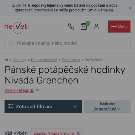
⚠️ Do 14. 8.
neposkytujeme výměnu baterií na počkání
a doba
zpracování gravírování se může prodloužit. Omlouváme se.
0
Menu
Hodinky
Pánské hodinky
Podle stylu
Potápěčské
Pánské potápěčské hodinky
Nivada Grenchen
Více o kategorii
Řadit dle:
Zobrazit filtraci
Doporučené
Váš výběr:
Značka: Nivada Grenchen