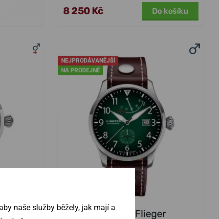
8 250 Kč
Do košíku
NEJPRODÁVANĚJŠÍ
NA PRODEJNĚ
by naše služby běžely, jak mají a
 Quartz
Junkers Flieger