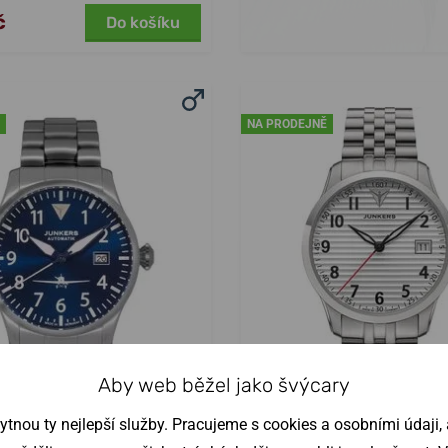
č
Do košíku
NA PRODEJNĚ
Aby web běžel jako švýcary
nou ty nejlepší služby. Pracujeme s cookies a osobními údaji, a
s Flieger Automatik
Junkers Flieger 36