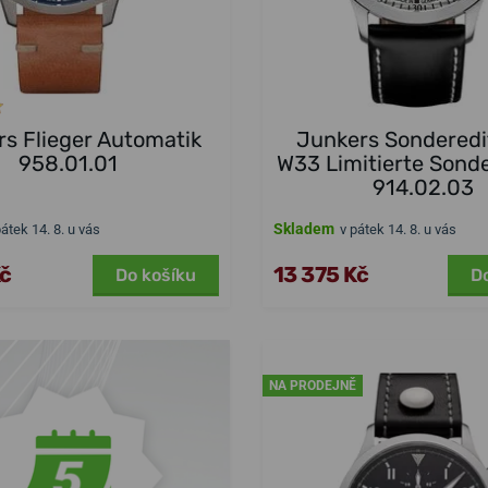
s Flieger Automatik
Junkers Sonderedi
958.01.01
W33 Limitierte Sonde
914.02.03
Skladem
pátek 14. 8. u vás
v pátek 14. 8. u vás
Kč
13 375 Kč
Do košíku
D
NA PRODEJNĚ