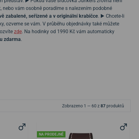
ch představ. ▶️ Pokud vaše srdcovka Junkers zrovna není
stit, nebo vám osobně poradíme s nalezením podobné
vě zabalené, seřízené a v originální krabičce
. ▶️ Chcete-li
vky, ozveme se vám. V průběhu objednávky také můžete
dozvíte
zde
. Na hodinky od 1990 Kč vám automaticky
u zdarma
.
Zobrazeno 1 — 60 z
87
produktů
NA PRODEJNĚ