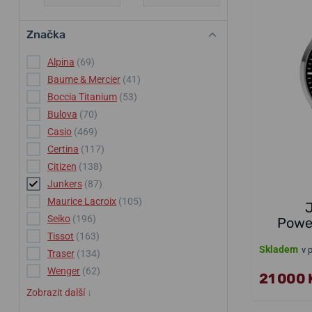
Značka
Alpina
(69)
Baume & Mercier
(41)
Boccia Titanium
(53)
Bulova
(70)
Casio
(469)
Certina
(117)
Citizen
(138)
Junkers
(87)
Maurice Lacroix
(105)
J
Seiko
(196)
Powe
Tissot
(163)
Skladem
v 
Traser
(134)
Wenger
(62)
21 000 
Zobrazit další
↓