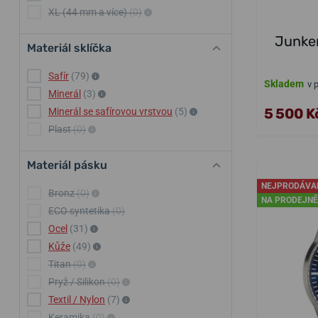
XL (44 mm a více)
(0)
Junker
Materiál sklíčka
Safír
(79)
Skladem
v 
Minerál
(3)
5 500 K
Minerál se safírovou vrstvou
(5)
Plast
(0)
Materiál pásku
NEJPRODÁVA
Bronz
(0)
NA PRODEJNĚ
ECO syntetika
(0)
Ocel
(31)
Kůže
(49)
Titan
(0)
Pryž / Silikon
(0)
Textil / Nylon
(7)
Keramika
(0)