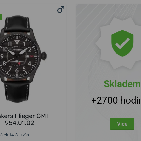
Skladem
+2700 hodi
kers Flieger GMT
954.01.02
Více
pátek 14. 8. u vás