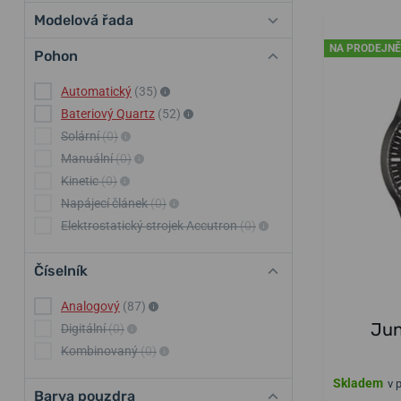
Modelová řada
NA PRODEJNĚ
Pohon
Automatický
(35)
Bateriový Quartz
(52)
Solární
(0)
Manuální
(0)
Kinetic
(0)
Napájecí článek
(0)
Elektrostatický strojek Accutron
(0)
Číselník
Analogový
(87)
Jun
Digitální
(0)
Kombinovaný
(0)
Skladem
v 
Barva pouzdra