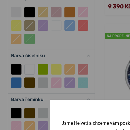
9 390 K
NA PRODEJNĚ
Barva číselníku
Barva řemínku
Jsme Helveti a chceme vám poskyt
Junker