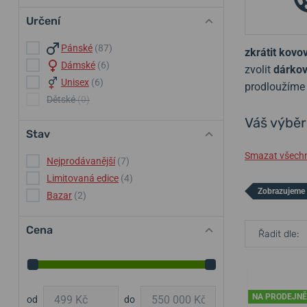
Určení
Pánské
(87)
zkrátit kov
Dámské
(6)
zvolit
dárkov
Unisex
(6)
prodloužím
Dětské
(0)
Váš výběr
Stav
Smazat všechny
Nejprodávanější
(7)
Limitovaná edice
(4)
Zobrazujeme 
Bazar
(2)
Cena
Řadit dle:
NA PRODEJNĚ
od
do