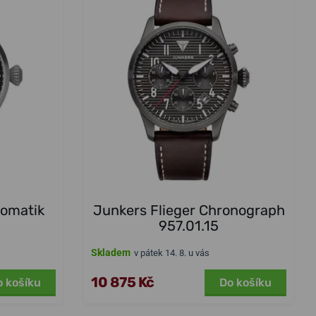
tomatik
Junkers Flieger Chronograph
957.01.15
Skladem
v pátek 14. 8. u vás
10 875 Kč
o košíku
Do košíku