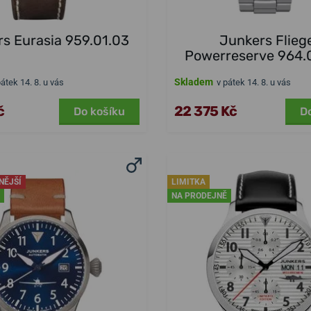
s Eurasia 959.01.03
Junkers Flieg
Powerreserve 964.
Skladem
pátek 14. 8. u vás
v pátek 14. 8. u vás
č
22 375 Kč
Do košíku
D
NĚJŠÍ
LIMITKA
NA PRODEJNĚ