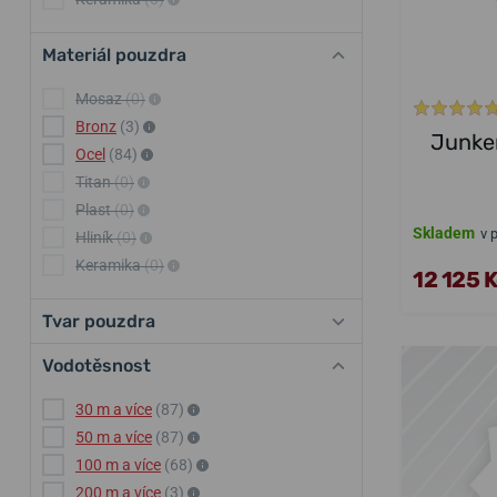
Materiál pouzdra
Mosaz
(0)
Bronz
(3)
Junker
Ocel
(84)
Titan
(0)
Plast
(0)
Skladem
v 
Hliník
(0)
Keramika
(0)
12 125 
Tvar pouzdra
Vodotěsnost
30 m a více
(87)
50 m a více
(87)
100 m a více
(68)
200 m a více
(3)