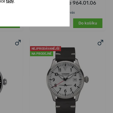
Více
tady
.
Powerreserve 964.01.06
Skladem
v pátek 14. 8. u vás
21 000 Kč
o košíku
Do košíku
NEJPRODÁVANĚJŠÍ
NA PRODEJNĚ