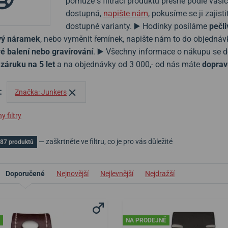
pomůže s filtrací produktů přesně podle vaši
dostupná,
napište nám
, pokusíme se ji zaji
dostupné varianty. ▶️ Hodinky posíláme
pečli
ový náramek
, nebo vyměnit řemínek, napište nám to do objedná
é balení nebo gravírování
. ▶️ Všechny informace o nákupu se 
e
záruku na 5 let
a na objednávky od 3 000,- od nás máte
doprav
:
Značka: Junkers
 filtry
— zaškrtněte ve filtru, co je pro vás důležité
87 produktů
Doporučené
Nejnovější
Nejlevnější
Nejdražší
NA PRODEJNĚ