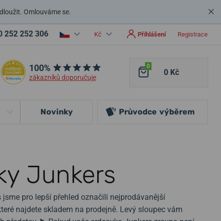
dloužit. Omlouváme se.
0 252 252 306
Kč
Přihlášení
Registrace
100%
0
0 Kč
zákazníků doporučuje
Novinky
Průvodce
výběrem
ky Junkers
 jsme pro lepší přehled označili nejprodávanější
 které najdete skladem na prodejně. Levý sloupec vám