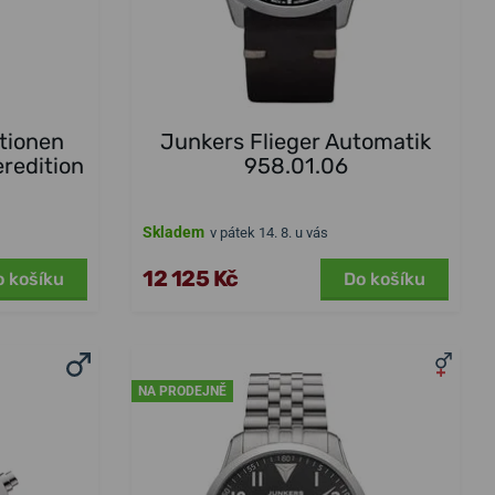
tionen
Junkers Flieger Automatik
redition
958.01.06
Skladem
v pátek 14. 8. u vás
12 125 Kč
o košíku
Do košíku
NA PRODEJNĚ