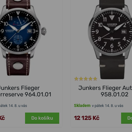
unkers Flieger
Junkers Flieger Au
rreserve 964.01.01
958.01.02
Skladem
pátek 14. 8. u vás
v pátek 14. 8. u vás
Kč
12 125 Kč
Do košíku
D