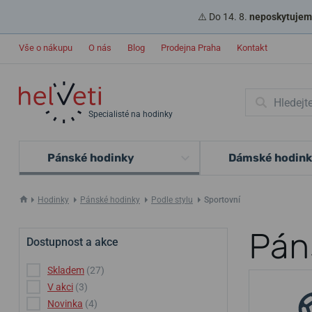
⚠️ Do 14. 8.
neposkytujeme
Vše o nákupu
O nás
Blog
Prodejna Praha
Kontakt
Specialisté na hodinky
Pánské hodinky
Dámské hodin
Hodinky
Pánské hodinky
Podle stylu
Sportovní
Pán
Dostupnost a akce
Skladem
(27)
V akci
(3)
Novinka
(4)