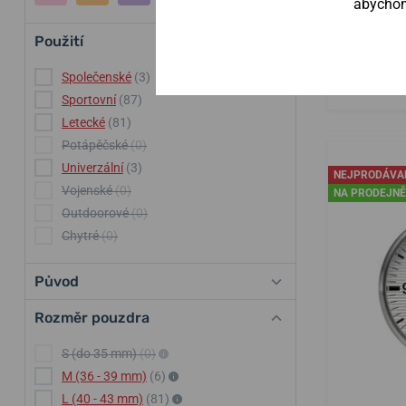
abychom 
Použití
Skladem
v 
Společenské
(3)
13 500 
Sportovní
(87)
Letecké
(81)
Potápěčské
(0)
Univerzální
(3)
NEJPRODÁVA
Vojenské
(0)
NA PRODEJNĚ
Outdoorové
(0)
Chytré
(0)
Původ
Rozměr pouzdra
S (do 35 mm)
(0)
M (36 - 39 mm)
(6)
L (40 - 43 mm)
(81)