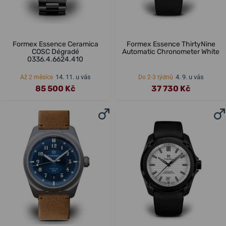
Formex Essence Ceramica
Formex Essence ThirtyNine
COSC Dégradé
Automatic Chronometer White
0336.4.6624.410
14. 11. u vás
4. 9. u vás
Až 2 měsíce
Do 2-3 týdnů
85 500 Kč
37 730 Kč