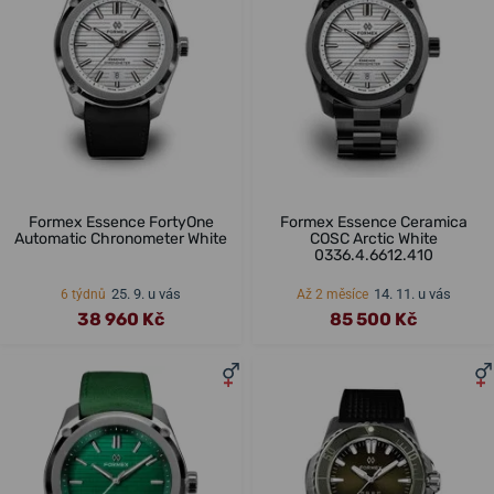
Formex Essence FortyOne
Formex Essence Ceramica
Automatic Chronometer White
COSC Arctic White
0336.4.6612.410
25. 9. u vás
14. 11. u vás
6 týdnů
Až 2 měsíce
38 960 Kč
85 500 Kč