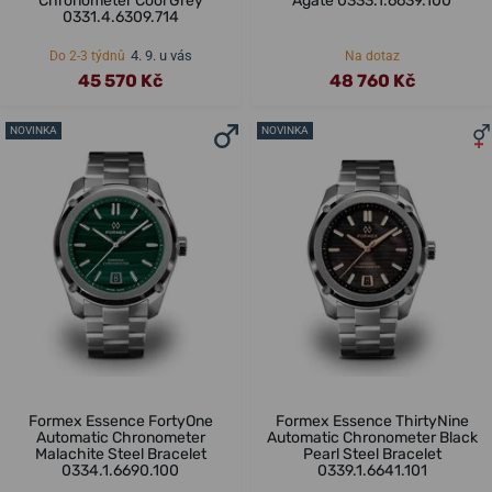
Chronometer Cool Grey
Agate 0333.1.6639.100
0331.4.6309.714
4. 9. u vás
Do 2-3 týdnů
Na dotaz
45 570 Kč
48 760 Kč
NOVINKA
NOVINKA
Formex Essence FortyOne
Formex Essence ThirtyNine
Automatic Chronometer
Automatic Chronometer Black
Malachite Steel Bracelet
Pearl Steel Bracelet
0334.1.6690.100
0339.1.6641.101