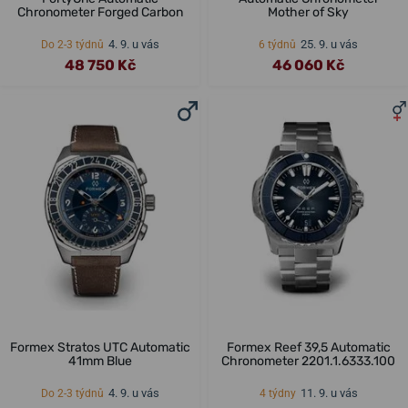
Chronometer Forged Carbon
Mother of Sky
4. 9. u vás
25. 9. u vás
Do 2-3 týdnů
6 týdnů
48 750 Kč
46 060 Kč
Formex Stratos UTC Automatic
Formex Reef 39,5 Automatic
41mm Blue
Chronometer 2201.1.6333.100
4. 9. u vás
11. 9. u vás
Do 2-3 týdnů
4 týdny