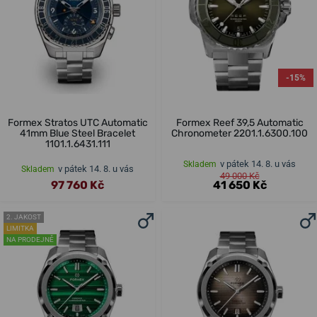
-15%
Formex Stratos UTC Automatic
Formex Reef 39,5 Automatic
41mm Blue Steel Bracelet
Chronometer 2201.1.6300.100
1101.1.6431.111
v pátek 14. 8. u vás
Skladem
v pátek 14. 8. u vás
Skladem
49 000 Kč
97 760 Kč
41 650 Kč
2. JAKOST
LIMITKA
NA PRODEJNĚ