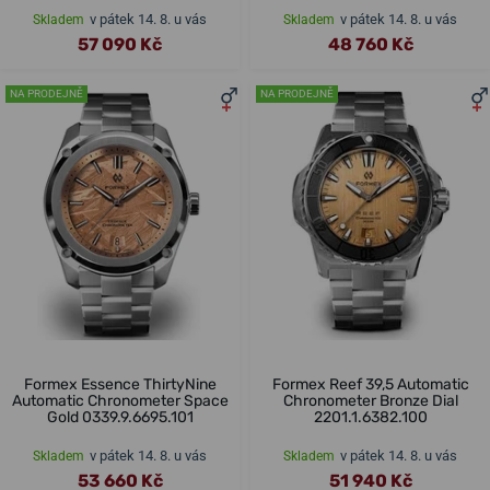
v pátek 14. 8. u vás
v pátek 14. 8. u vás
Skladem
Skladem
57 090 Kč
48 760 Kč
NA PRODEJNĚ
NA PRODEJNĚ
Formex Essence ThirtyNine
Formex Reef 39,5 Automatic
Automatic Chronometer Space
Chronometer Bronze Dial
Gold 0339.9.6695.101
2201.1.6382.100
v pátek 14. 8. u vás
v pátek 14. 8. u vás
Skladem
Skladem
53 660 Kč
51 940 Kč