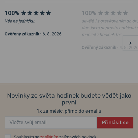
100%
100%
Vše na jedničku.
skvělé, i s gravírováním do d
dne, jsem naprosto nadšená 
Ověřený zákazník
•
6. 8. 2026
manžel z hodinek též
Ověřený zákazník
•
4. 8. 202
Novinky ze světa hodinek budete vědět jako
první
1x za měsíc, přímo do e-mailu
Přihlásit se
Souhlasím se
zasíláním
zajímavých novinek.