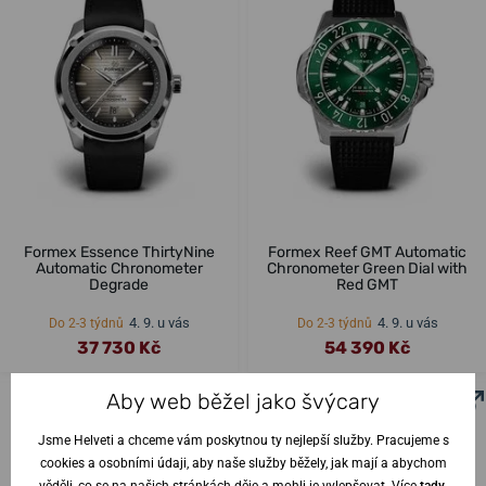
Formex Essence ThirtyNine
Formex Reef GMT Automatic
Automatic Chronometer
Chronometer Green Dial with
Degrade
Red GMT
4. 9. u vás
4. 9. u vás
Do 2-3 týdnů
Do 2-3 týdnů
37 730 Kč
54 390 Kč
Aby web běžel jako švýcary
Jsme Helveti a chceme vám poskytnou ty nejlepší služby. Pracujeme s
cookies a osobními údaji, aby naše služby běžely, jak mají a abychom
věděli, co se na našich stránkách děje a mohli je vylepšovat. Více
tady
.