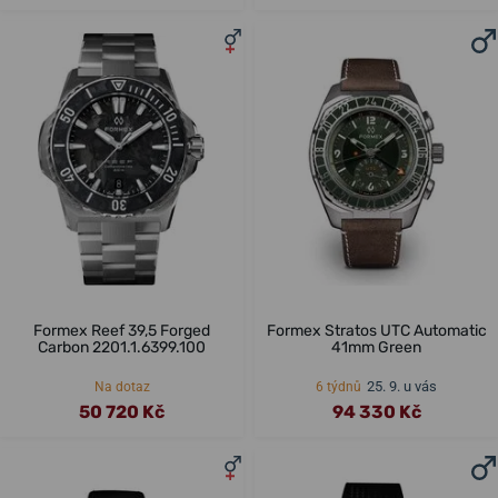
Formex Reef 39,5 Forged
Formex Stratos UTC Automatic
Carbon 2201.1.6399.100
41mm Green
25. 9. u vás
Na dotaz
6 týdnů
50 720 Kč
94 330 Kč