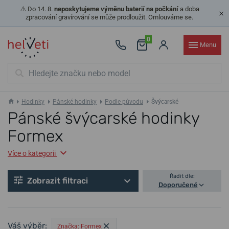
⚠️ Do 14. 8.
neposkytujeme výměnu baterií na počkání
a doba
zpracování gravírování se může prodloužit. Omlouváme se.
0
Menu
Hodinky
Pánské hodinky
Podle původu
Švýcarské
Pánské švýcarské hodinky
Formex
Více o kategorii
Řadit dle:
Zobrazit filtraci
Doporučené
Váš výběr:
Značka: Formex