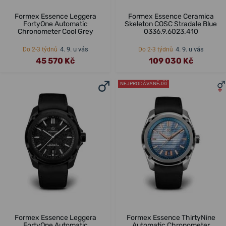
Formex Essence Leggera
Formex Essence Ceramica
FortyOne Automatic
Skeleton COSC Stradale Blue
Chronometer Cool Grey
0336.9.6023.410
4. 9. u vás
4. 9. u vás
Do 2-3 týdnů
Do 2-3 týdnů
45 570 Kč
109 030 Kč
NEJPRODÁVANĚJŠÍ
Formex Essence Leggera
Formex Essence ThirtyNine
FortyOne Automatic
Automatic Chronometer