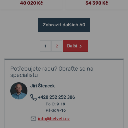
48 020 Kč
54 390 Kč
Zobrazit dalších 60
Další
1
2
Potřebujete radu? Obraťte se na
specialistu
Jiří Štencek
+420 252 252 306
Po-Čt
9-19
Pá-So
9-16
info@helveti.cz