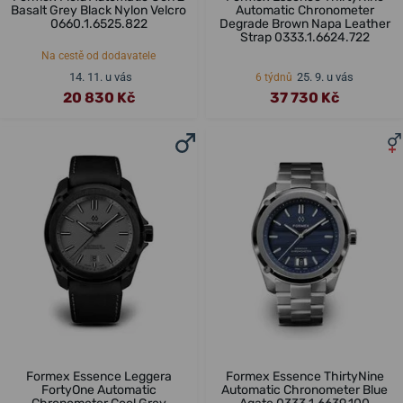
Basalt Grey Black Nylon Velcro
Automatic Chronometer
0660.1.6525.822
Degrade Brown Napa Leather
Strap 0333.1.6624.722
Na cestě od dodavatele
14. 11. u vás
25. 9. u vás
6 týdnů
20 830 Kč
37 730 Kč
Formex Essence Leggera
Formex Essence ThirtyNine
FortyOne Automatic
Automatic Chronometer Blue