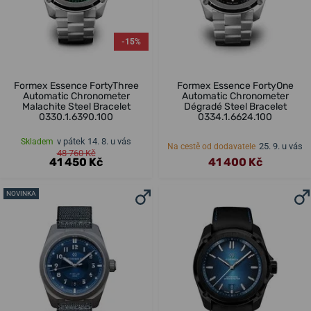
-15%
Formex Essence FortyThree
Formex Essence FortyOne
Automatic Chronometer
Automatic Chronometer
Malachite Steel Bracelet
Dégradé Steel Bracelet
0330.1.6390.100
0334.1.6624.100
v pátek 14. 8. u vás
Skladem
25. 9. u vás
Na cestě od dodavatele
48 760 Kč
41 450 Kč
41 400 Kč
NOVINKA