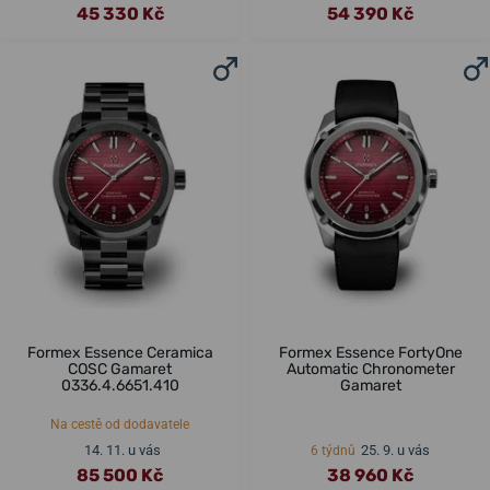
45 330 Kč
54 390 Kč
Formex Essence Ceramica
Formex Essence FortyOne
COSC Gamaret
Automatic Chronometer
0336.4.6651.410
Gamaret
Na cestě od dodavatele
14. 11. u vás
25. 9. u vás
6 týdnů
85 500 Kč
38 960 Kč