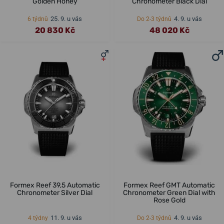
Golden Honey
Chronometer Black Dial
25. 9. u vás
4. 9. u vás
6 týdnů
Do 2-3 týdnů
20 830 Kč
48 020 Kč
Formex Reef 39,5 Automatic
Formex Reef GMT Automatic
Chronometer Silver Dial
Chronometer Green Dial with
Rose Gold
11. 9. u vás
4. 9. u vás
4 týdny
Do 2-3 týdnů