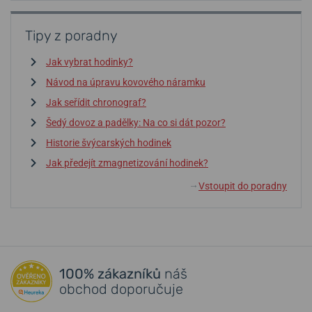
Tipy z poradny
Jak vybrat hodinky?
Návod na úpravu kovového náramku
Jak seřídit chronograf?
Šedý dovoz a padělky: Na co si dát pozor?
Historie švýcarských hodinek
Jak předejít zmagnetizování hodinek?
Vstoupit do poradny
↓
100% zákazníků
náš
obchod doporučuje