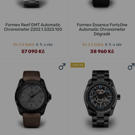
Formex Reef GMT Automatic
Formex Essence FortyOne
Chronometer 2202.1.5323.100
Automatic Chronometer
Dégradé
4. 9. u vás
4. 9. u vás
Do 2-3 týdnů
Do 2-3 týdnů
57 090 Kč
38 960 Kč
LIMITKA