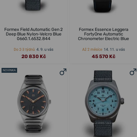
Formex Field Automatic Gen 2
Formex Essence Leggera
Deep Blue Nylon-Velcro Blue
FortyOne Automatic
0660.1.6532.844
Chronometer Electric Blue
4. 9. u vás
14. 11. u vás
Do 2-3 týdnů
Až 2 měsíce
20 830 Kč
45 570 Kč
NOVINKA