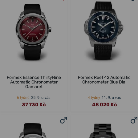
Formex Essence ThirtyNine
Formex Reef 42 Automatic
Automatic Chronometer
Chronometer Blue Dial
Gamaret
25. 9. u vás
11. 9. u vás
6 týdnů
4 týdny
37 730 Kč
48 020 Kč