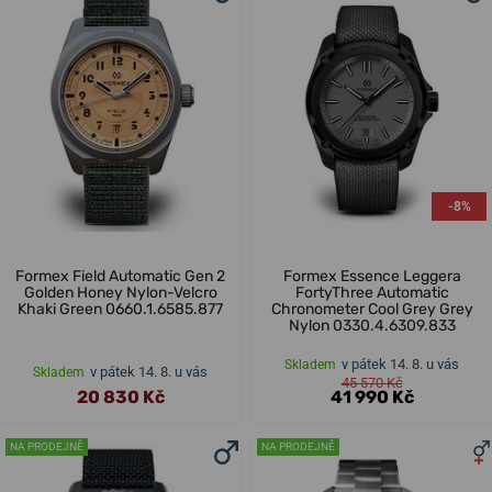
-8%
Formex Field Automatic Gen 2
Formex Essence Leggera
Golden Honey Nylon-Velcro
FortyThree Automatic
Khaki Green 0660.1.6585.877
Chronometer Cool Grey Grey
Nylon 0330.4.6309.833
v pátek 14. 8. u vás
Skladem
v pátek 14. 8. u vás
Skladem
45 570 Kč
20 830 Kč
41 990 Kč
NA PRODEJNĚ
NA PRODEJNĚ