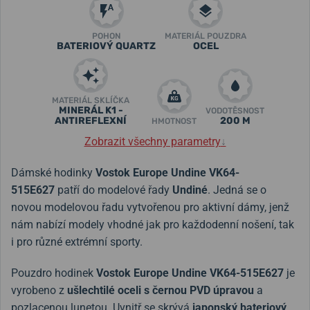
POHON
MATERIÁL POUZDRA
BATERIOVÝ QUARTZ
OCEL
MATERIÁL SKLÍČKA
MINERÁL K1 -
VODOTĚSNOST
ANTIREFLEXNÍ
200 M
HMOTNOST
Zobrazit všechny parametry
↓
Dámské hodinky
Vostok Europe Undine VK64-
515E627
patří do modelové řady
Undiné
. Jedná se o
novou modelovou řadu vytvořenou pro aktivní dámy, jenž
nám nabízí modely vhodné jak pro každodenní nošení, tak
i pro různé extrémní sporty.
Pouzdro hodinek
Vostok Europe Undine VK64-515E627
je
vyrobeno z
ušlechtilé oceli s černou PVD úpravou
a
pozlacenou lunetou. Uvnitř se skrývá
japonský bateriový