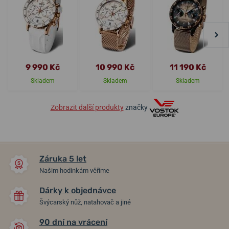
9 990 Kč
10 990 Kč
11 190 Kč
Skladem
Skladem
Skladem
Zobrazit další produkty
značky
Záruka 5 let
Našim hodinkám věříme
Dárky k objednávce
Švýcarský nůž, natahovač a jiné
90 dní na vrácení