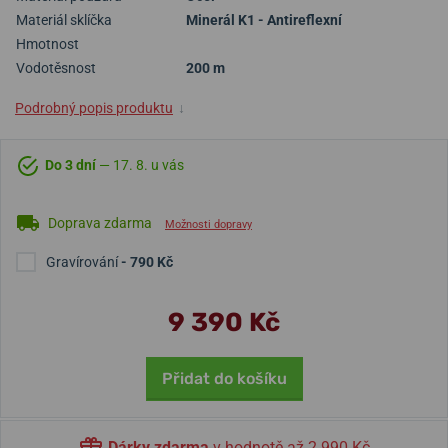
Materiál sklíčka
Minerál K1 - Antireflexní
Hmotnost
Vodotěsnost
200 m
Podrobný popis produktu
↓
Do 3 dní
— 17. 8. u vás
Doprava zdarma
Možnosti dopravy
Gravírování
- 790 Kč
9 390 Kč
Přidat do košíku
Dárky zdarma
v hodnotě až 2 990 Kč