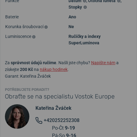
Funkce
Datum
,
Otočná luneta
,
Stopky
Baterie
Ano
Korunka šroubovací
Ne
Luminiscence
Ručičky a indexy
SuperLuminova
Za
správnost údajů ručíme
. Našli jste chybu?
Napište nám
a
získejte
200 Kč
na
nákup hodinek
.
Garant: Kateřina Žváček
POTŘEBUJETE PORADIT?
Obraťte se na specialistu Vostok Europe
Kateřina Žváček
+420252252308
Po-Čt
9-19
Pá-So
9-16