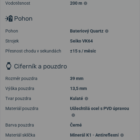
Vodotěsnost
200 m
Pohon
Pohon
Bateriový Quartz
Strojek
Seiko VK64
Přesnost chodu v sekundách
±15 s / měsíc
Ciferník a pouzdro
Rozměr pouzdra
39 mm
Výška pouzdra
13,5 mm
Tvar pouzdra
Kulaté
Materiál pouzdra
Ušlechtilá ocel s PVD úpravou
Barva pouzdra
Černé
Materiál sklíčka
Minerál K1 - Antireflexní