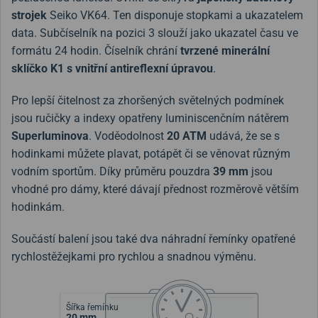
strojek
Seiko VK64. Ten disponuje stopkami a ukazatelem
data. Subčíselník na pozici 3 slouží jako ukazatel času ve
formátu 24 hodin. Číselník chrání
tvrzené minerální
sklíčko K1 s vnitřní antireflexní úpravou
.
Pro lepší čitelnost za zhoršených světelných podmínek
jsou ručičky a indexy opatřeny luminiscenčním nátěrem
Superluminova
. Voděodolnost
20 ATM
udává, že se s
hodinkami můžete plavat, potápět či se věnovat různým
vodním sportům. Díky průměru pouzdra
39 mm
jsou
vhodné pro dámy, které dávají přednost rozměrově větším
hodinkám.
Součástí balení jsou také dva náhradní řemínky opatřené
rychlostěžejkami pro rychlou a snadnou výměnu.
Šířka řemínku
20 mm