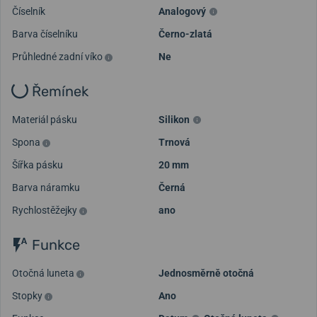
Číselník
Analogový
Barva číselníku
Černo-zlatá
Průhledné zadní víko
Ne
Řemínek
Materiál pásku
Silikon
Spona
Trnová
Šířka pásku
20 mm
Barva náramku
Černá
Rychlostěžejky
ano
Funkce
Otočná luneta
Jednosměrně otočná
Stopky
Ano