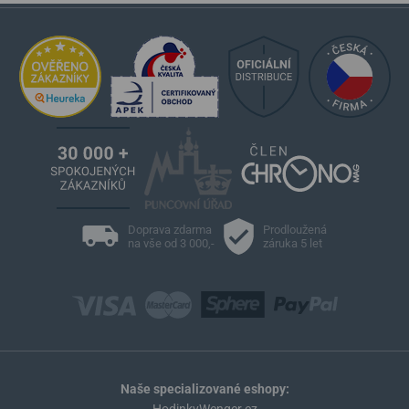
Doprava zdarma
Prodloužená
na vše od 3 000,-
záruka 5 let
Naše specializované eshopy:
HodinkyWenger.cz