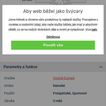
Výška pouzdra
Průměr pouzdra
Aby web běžel jako švýcary
13,5 mm
39 mm
Jsme Helveti a chceme vám poskytnou ty nejlepší služby. Pracujeme s
cookies a osobními údaji, aby naše služby běžely, jak mají a abychom
Nejste si jisti velikostí?
věděli, co se na našich stránkách děje a mohli je vylepšovat. Více
tady
.
Odmítnout
Vytisknout vzory velikostí
Povolit vše
(U tisku nastavte Měřítko: Výchozí)
Parametry a funkce
Značka
Vostok Europe
Určení
Dámské
Použití
Potápěčské
,
Sportovní
Záruka
5 roků