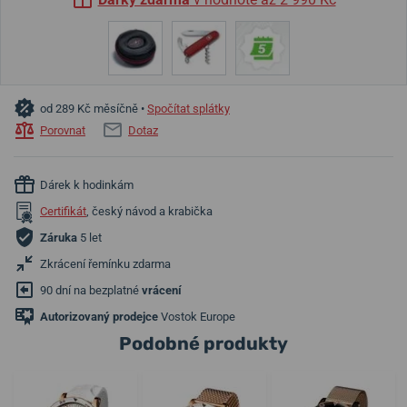
od 289 Kč měsíčně •
Spočítat splátky
Porovnat
Dotaz
Dárek k hodinkám
Certifikát
, český návod a krabička
Záruka
5 let
Zkrácení řemínku zdarma
90 dní na bezplatné
vrácení
Autorizovaný prodejce
Vostok Europe
Podobné produkty