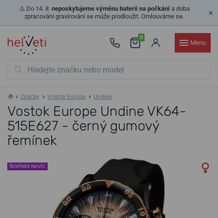
⚠️ Do 14. 8.
neposkytujeme výměnu baterií na počkání
a doba
zpracování gravírování se může prodloužit. Omlouváme se.
0
Menu
Značky
Vostok Europe
Undiné
Vostok Europe Undine VK64-
515E627 - černý gumový
řemínek
ŘEMÍNEK NAVÍC