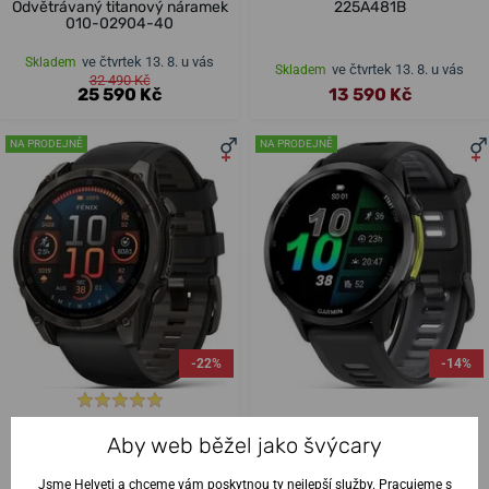
Odvětrávaný titanový náramek
225A481B
010-02904-40
ve čtvrtek 13. 8. u vás
Skladem
ve čtvrtek 13. 8. u vás
Skladem
32 490 Kč
25 590 Kč
13 590 Kč
NA PRODEJNĚ
NA PRODEJNĚ
-22%
-14%
Garmin Fenix® 8 – 47 mm,
Garmin Forerunner® 970
Aby web běžel jako švýcary
AMOLED Sapphire, Carbon
titanová luneta Carbon Grey
grey DLC titanium s
DLC, pouzdro Black a
Black/Gray silikonovým
silikonový řemínek Black/White
Jsme Helveti a chceme vám poskytnou ty nejlepší služby. Pracujeme s