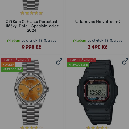
Jiří Kára Ochlasta Perpetual
Natahovač Helveti černý
Hlášky-Date - Speciální edice
2024
ve čtvrtek 13. 8. u vás
ve čtvrtek 13. 8. u vás
Skladem
Skladem
9 990 Kč
3 490 Kč
NEJPRODÁVANĚJŠÍ
NEJPRODÁVANĚJŠÍ
+ DÁREK
NA PRODEJNĚ
NA PRODEJNĚ