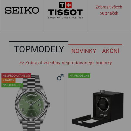
Zobrazit všech
58 značek
TOPMODELY
NOVINKY
AKČNÍ
>> Zobrazit všechny nejprodávanější hodinky
NEJPRODÁVANĚJŠÍ
NA PRODEJNĚ
+ DÁREK
NA PRODEJNĚ