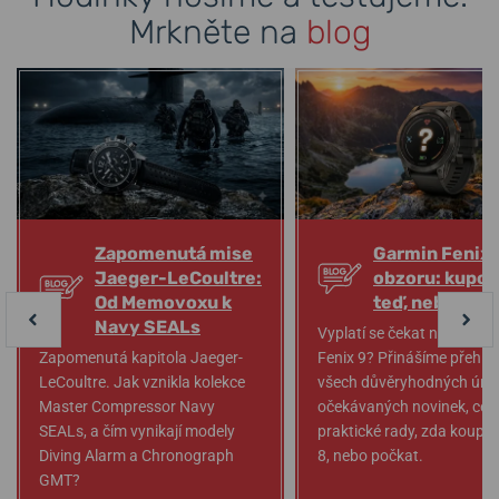
Mrkněte na
blog
Zapomenutá mise
Garmin Fenix 
Jaeger-LeCoultre:
obzoru: kupov
Od Memovoxu k
teď, nebo poč
Navy SEALs
Vyplatí se čekat na Garmi
Zapomenutá kapitola Jaeger-
Fenix 9? Přinášíme přehle
LeCoultre. Jak vznikla kolekce
všech důvěryhodných únik
Master Compressor Navy
očekávaných novinek, cen 
SEALs, a čím vynikají modely
praktické rady, zda koupit
Diving Alarm a Chronograph
8, nebo počkat.
GMT?