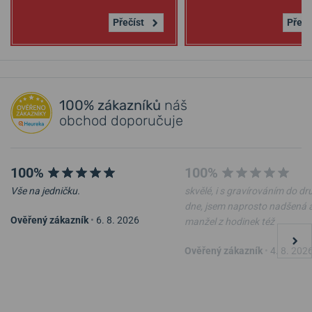
Přečíst
Přečí
100% zákazníků
náš
obchod doporučuje
100%
100%
Vše na jedničku.
skvělé, i s gravírováním do d
dne, jsem naprosto nadšená 
Ověřený zákazník
•
6. 8. 2026
manžel z hodinek též
Ověřený zákazník
•
4. 8. 202