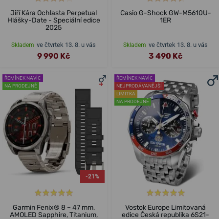
Jiří Kára Ochlasta Perpetual
Casio G-Shock GW-M5610U-
Hlášky-Date - Speciální edice
1ER
2025
ve čtvrtek 13. 8. u vás
ve čtvrtek 13. 8. u vás
Skladem
Skladem
9 990 Kč
3 490 Kč
ŘEMÍNEK NAVÍC
ŘEMÍNEK NAVÍC
NA PRODEJNĚ
NEJPRODÁVANĚJŠÍ
LIMITKA
NA PRODEJNĚ
-21%
Garmin Fenix® 8 – 47 mm,
Vostok Europe Limitovaná
AMOLED Sapphire, Titanium,
edice Česká republika 6S21-