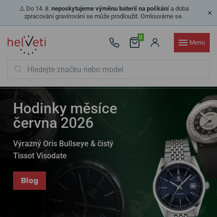
⚠️ Do 14. 8.
neposkytujeme výměnu baterií na počkání
a doba
zpracování gravírování se může prodloužit. Omlouváme se.
0
Menu
Hodinky měsíce
června 2026
Výrazný Oris Bullseye & čistý
Tissot Visodate
Blog