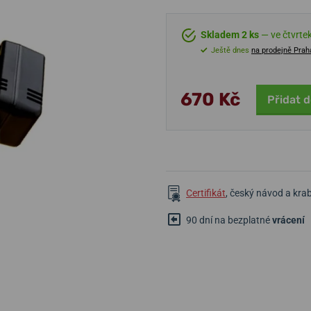
Skladem 2 ks
— ve čtvrtek
Ještě dnes
na prodejně Prah
670 Kč
Přidat d
Certifikát
, český návod a kra
90 dní na bezplatné
vrácení