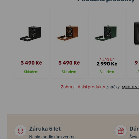
3 490 Kč
3 490 Kč
3 490 Kč
9
2 990 Kč
Skladem
Skladem
Skladem
Zobrazit další produkty
značky
Záruka 5 let
Dár
Našim hodinkám věříme
Švýc