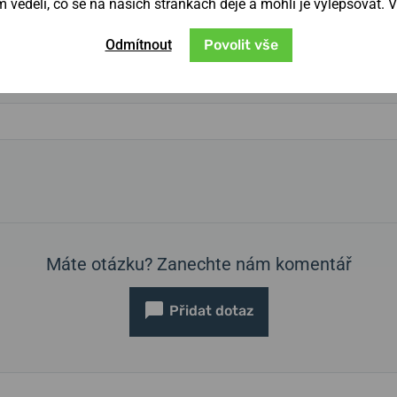
věděli, co se na našich stránkách děje a mohli je vylepšovat. 
Odmítnout
Povolit vše
Máte otázku? Zanechte nám komentář
Přidat dotaz