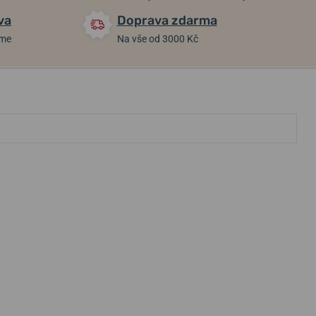
va
Doprava zdarma
áme
Na vše od 3000 Kč