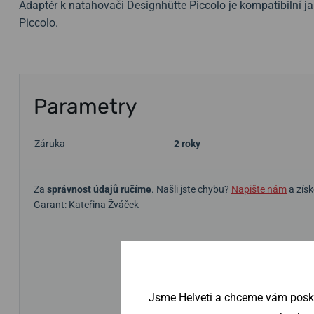
Adaptér k natahovači Designhütte Piccolo je kompatibilní ja
Piccolo.
Parametry
Záruka
2 roky
Za
správnost údajů ručíme
. Našli jste chybu?
Napište nám
a získ
Garant: Kateřina Žváček
Jsme Helveti a chceme vám poskyt