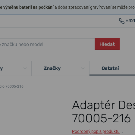
 výměnu baterií na počkání
a doba zpracování gravírování se může pro
+42
Hledat
ky
Značky
Ostatní
colo 70005-216
Adaptér Des
70005-216
Podrobný popis produktu
↓