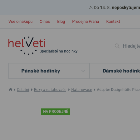
⚠️ Do 14. 8.
neposkytujeme
Vše o nákupu
O nás
Blog
Prodejna Praha
Kontakt
Specialisté na hodinky
Pánské hodinky
Dámské hodin
Ostatní
Boxy a natahovače
Natahovače
Adaptér Designhütte Pic
NA PRODEJNĚ