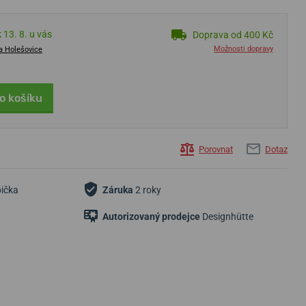
 13. 8. u vás
Doprava od 400 Kč
Možnosti dopravy
a Holešovice
o košíku
Porovnat
Dotaz
bička
Záruka
2 roky
Autorizovaný prodejce
Designhütte