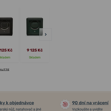
 125 Kč
9 125 Kč
5 200 Kč
4 140 Kč
Skladem
Skladem
Skladem
Skladem
ky k objednávce
90 dní na vrácení
arský nůž, natahovač a jiné
Vyzkoušíte a uvidíte