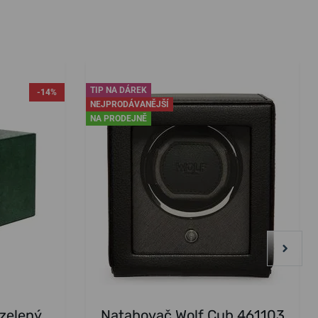
TIP NA DÁREK
-14%
NEJPRODÁVANĚJŠÍ
NA PRODEJNĚ
zelený
Natahovač Wolf Cub 461103