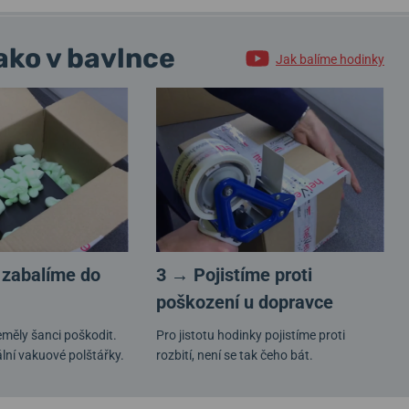
ako v bavlnce
Jak balíme hodinky
 zabalíme do
3 → Pojistíme proti
poškození u dopravce
měly šanci poškodit.
Pro jistotu hodinky pojistíme proti
lní vakuové polštářky.
rozbití, není se tak čeho bát.