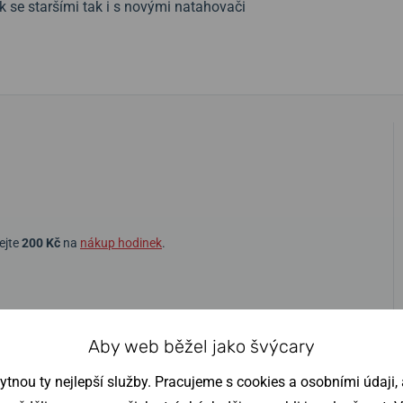
k se staršími tak i s novými natahovači
ejte
200 Kč
na
nákup hodinek
.
Aby web běžel jako švýcary
nou ty nejlepší služby. Pracujeme s cookies a osobními údaji, a