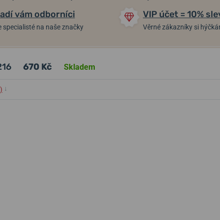
adí vám odborníci
VIP účet = 10% sle
 specialisté na naše značky
Věrné zákazníky si hýčk
216
670 Kč
Skladem
↓
)