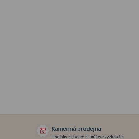
60 375 Kč
40 390 Kč
22 890 Kč
Skladem
Skladem
Skladem
Kamenná prodejna
Hodinky skladem si můžete vyzkoušet