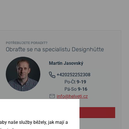
POTŘEBUJETE PORADIT?
Obraťte se na specialistu Designhütte
Martin Jasovský
+420252252308
Po-Čt
9-19
Pá-So
9-16
info@helveti.cz
Položit dotaz
by naše služby běžely, jak mají a