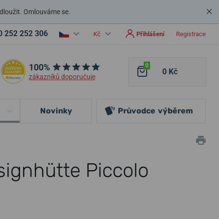
dloužit. Omlouváme se.
0 252 252 306
Kč
Přihlášení
Registrace
100%
0
0 Kč
zákazníků doporučuje
Novinky
Průvodce
výběrem
ignhütte Piccolo