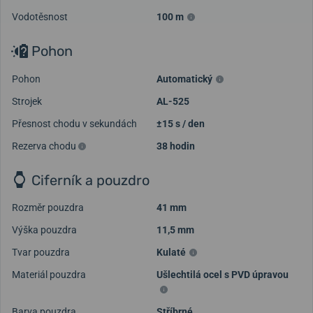
Vodotěsnost
100 m
Pohon
Pohon
Automatický
Strojek
AL-525
Přesnost chodu v sekundách
±15 s / den
Rezerva chodu
38 hodin
Ciferník a pouzdro
Rozměr pouzdra
41 mm
Výška pouzdra
11,5 mm
Tvar pouzdra
Kulaté
Materiál pouzdra
Ušlechtilá ocel s PVD úpravou
Barva pouzdra
Stříbrné