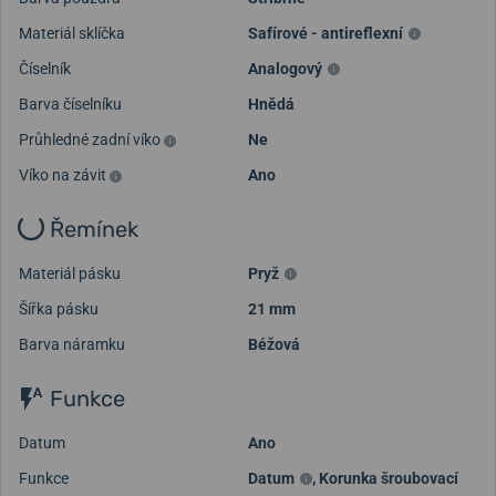
Materiál sklíčka
Safírové - antireflexní
Číselník
Analogový
Barva číselníku
Hnědá
Průhledné zadní víko
Ne
Víko na závit
Ano
Řemínek
Materiál pásku
Pryž
Šířka pásku
21 mm
Barva náramku
Béžová
Funkce
Datum
Ano
Funkce
Datum
,
Korunka šroubovací