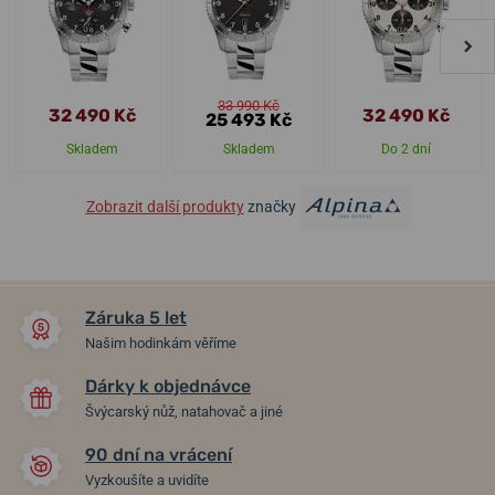
33 990 Kč
32 490 Kč
32 490 Kč
25 493 Kč
Skladem
Skladem
Do 2 dní
Zobrazit další produkty
značky
Záruka 5 let
Našim hodinkám věříme
Dárky k objednávce
Švýcarský nůž, natahovač a jiné
90 dní na vrácení
Vyzkoušíte a uvidíte