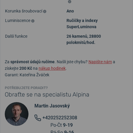
Korunka šroubovací
Ano
Luminiscence
Ručičky a indexy
SuperLuminova
Další funkce
26 kamenů, 28800
polokmitů/hod.
Za
správnost údajů ručíme
. Našli jste chybu?
Napište nám
a
získejte
200 Kč
na
nákup hodinek
.
Garant: Kateřina Žváček
POTŘEBUJETE PORADIT?
Obraťte se na specialistu Alpina
Martin Jasovský
+420252252308
Po-Čt
9-19
Pá-So
9-16