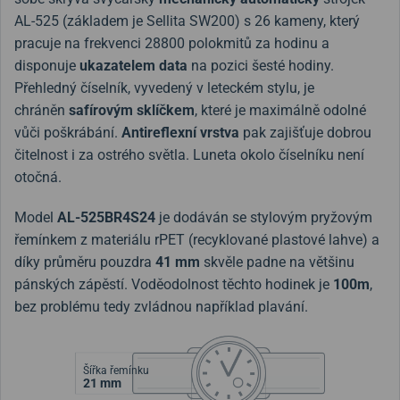
AL-525 (základem je Sellita SW200) s 26 kameny, který
pracuje na frekvenci 28800 polokmitů za hodinu a
disponuje
ukazatelem data
na pozici šesté hodiny.
Přehledný číselník, vyvedený v leteckém stylu, je
chráněn
safírovým sklíčkem
, které je maximálně odolné
vůči poškrábání.
Antireflexní vrstva
pak zajišťuje dobrou
čitelnost i za ostrého světla. Luneta okolo číselníku není
otočná.
Model
AL-525BR4S24
je dodáván se stylovým pryžovým
řemínkem z materiálu rPET (recyklované plastové lahve) a
díky průměru pouzdra
41 mm
skvěle padne na většinu
pánských zápěstí. Voděodolnost těchto hodinek je
100m
,
bez problému tedy zvládnou například plavání.
Šířka řemínku
21 mm