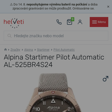
⚠️ Do 14. 8.
neposkytujeme výměnu baterií na počkání
a doba
zpracování gravírování se může prodloužit. Omlouváme se.
0
Menu
Značky
Alpina
Startimer
Pilot Automatic
Alpina Startimer Pilot Automatic
AL-525BR4S24