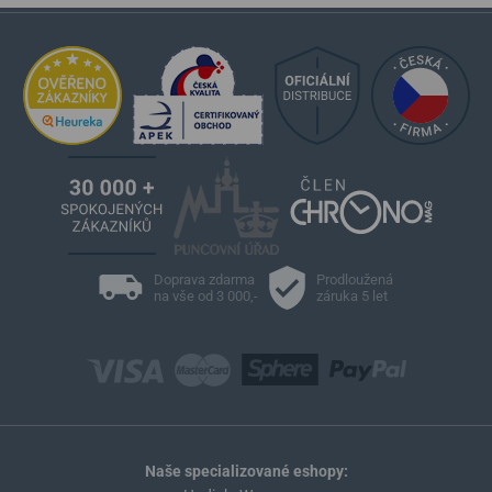
Doprava zdarma
Prodloužená
na vše od 3 000,-
záruka 5 let
Naše specializované eshopy: