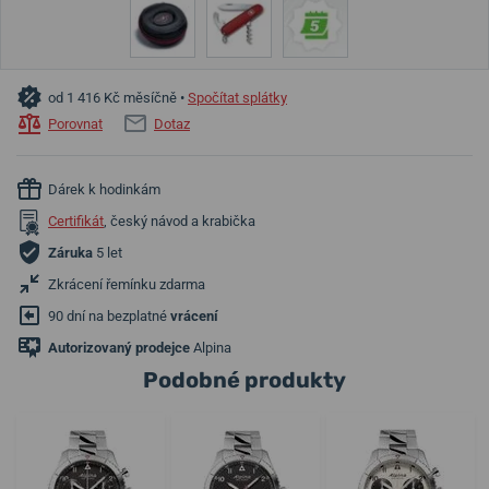
od 1 416 Kč měsíčně •
Spočítat splátky
Porovnat
Dotaz
Dárek k hodinkám
Certifikát
, český návod a krabička
Záruka
5 let
Zkrácení řemínku zdarma
90 dní na bezplatné
vrácení
Autorizovaný prodejce
Alpina
Podobné produkty