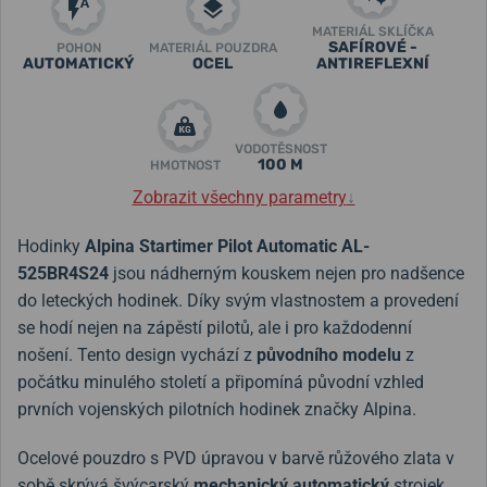
MATERIÁL SKLÍČKA
SAFÍROVÉ -
POHON
MATERIÁL POUZDRA
AUTOMATICKÝ
OCEL
ANTIREFLEXNÍ
VODOTĚSNOST
100 M
HMOTNOST
Zobrazit všechny parametry
↓
Hodinky
Alpina Startimer Pilot Automatic AL-
525BR4S24
jsou nádherným kouskem nejen pro nadšence
do leteckých hodinek. Díky svým vlastnostem a provedení
se hodí nejen na zápěstí pilotů, ale i pro každodenní
nošení. Tento design vychází z
původního modelu
z
počátku minulého století a připomíná původní vzhled
prvních vojenských pilotních hodinek značky Alpina.
Ocelové pouzdro s PVD úpravou v barvě růžového zlata v
sobě skrývá švýcarský
mechanický automatický
strojek