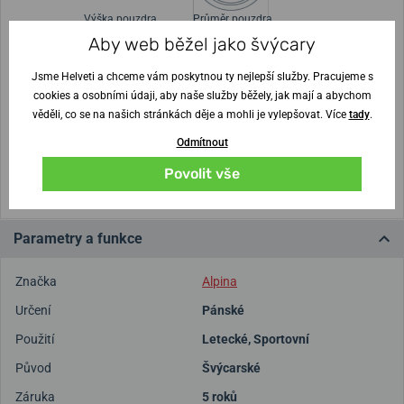
Výška pouzdra
Průměr pouzdra
11,5 mm
41 mm
Aby web běžel jako švýcary
Jsme Helveti a chceme vám poskytnou ty nejlepší služby. Pracujeme s
Nejste si jisti velikostí?
cookies a osobními údaji, aby naše služby běžely, jak mají a abychom
věděli, co se na našich stránkách děje a mohli je vylepšovat. Více
tady
.
Vytisknout vzory velikostí
Odmítnout
(U tisku nastavte Měřítko: Výchozí)
Povolit vše
Parametry a funkce
Značka
Alpina
Určení
Pánské
Použití
Letecké
,
Sportovní
Původ
Švýcarské
Záruka
5 roků