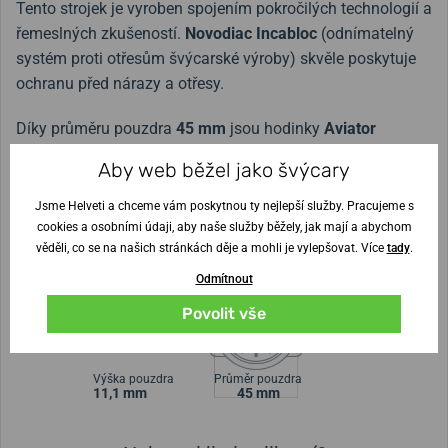
Tento strojek je vyroben spojením pokročilých technologií a
řemeslných zkušeností.
Novodiac Incabloc
(odnímatelný
systém proti otřesům švýcarské výroby) skvěle poskytuje
ochranu před nárazy a otřesy.
Díky průměru pouzdra
45 mm
jsou hodinky
Aviator
Douglas DC-3 Automatic V.3.32.0.247.5
skvělou volbou
Aby web běžel jako švýcary
především pro příznivce rozměrově větších hodinek.
Voděodolnost
10 ATM
udává, že jsou tyto hodinky skvělým
Jsme Helveti a chceme vám poskytnou ty nejlepší služby. Pracujeme s
společníkem nejen ve vzduchu, ale také i během plavání ve
cookies a osobními údaji, aby naše služby běžely, jak mají a abychom
věděli, co se na našich stránkách děje a mohli je vylepšovat. Více
tady
.
vodě.
Odmítnout
Povolit vše
Šířka řemínku
22 mm
Výška pouzdra
Průměr pouzdra
11,1 mm
45 mm