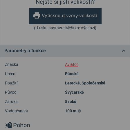
Nejste si jisti velikostí?
Vytisknout vzory velikostí
(U tisku nastavte Měřítko: Výchozí)
Parametry a funkce
Značka
Aviator
Určení
Pánské
Použití
Letecké
,
Společenské
Původ
Švýcarské
Záruka
5 roků
Vodotěsnost
100 m
Pohon