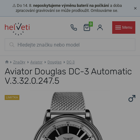
⚠️ Do 14. 8.
neposkytujeme výměnu baterií na počkání
a doba
zpracování gravírování se může prodloužit. Omlouváme se.
0
Menu
Značky
Aviator
Douglas
DC-3
Aviator Douglas DC-3 Automatic
V.3.32.0.247.5
LIMITKA