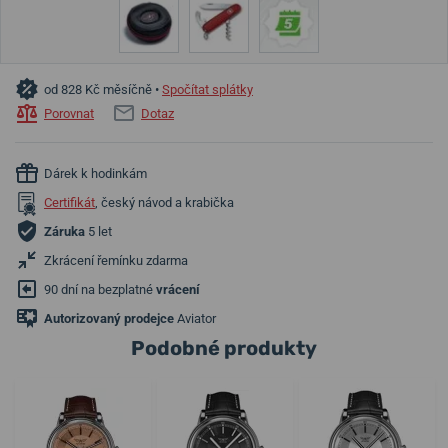
od 828 Kč měsíčně •
Spočítat splátky
Porovnat
Dotaz
Dárek k hodinkám
Certifikát
, český návod a krabička
Záruka
5 let
Zkrácení řemínku zdarma
90 dní na bezplatné
vrácení
Autorizovaný prodejce
Aviator
Podobné produkty