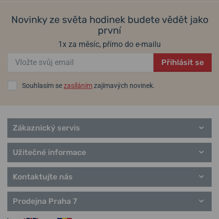
Informace o výrobci:
Aviator Watch S.A., 2 Chemin du val, CH-2900
Porrentruy, Švýcarsko / aviator@aviatorwatch.ch
Novinky ze světa hodinek budete vědět jako
první
Populární modelové řady Aviator
1x za měsíc, přímo do e-mailu
Airacobra
Bristol
Přihlásit se
Douglas
MIG-29
Souhlasím se
zasíláním
zajímavých novinek.
Moonflight
XPRO
řemínky Aviator
Zákaznický servis
Užitečné informace
Kontaktujte nás
Prodejna Praha 7