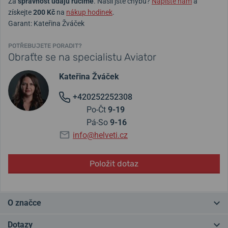
Za
správnost údajů ručíme
. Našli jste chybu?
Napište nám
a
získejte
200 Kč
na
nákup hodinek
.
Garant: Kateřina Žváček
POTŘEBUJETE PORADIT?
Obraťte se na specialistu Aviator
Kateřina Žváček
+420252252308
Po-Čt
9-19
Pá-So
9-16
info@helveti.cz
Položit dotaz
O značce
Značka
Aviator
se zrodila z vášně pro inovativní design a vynikající
Dotazy