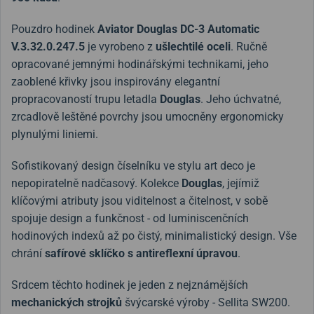
Pouzdro hodinek
Aviator Douglas DC-3 Automatic
V.3.32.0.247.5
je vyrobeno z
ušlechtilé oceli
. Ručně
opracované jemnými hodinářskými technikami, jeho
zaoblené křivky jsou inspirovány elegantní
propracovaností trupu letadla
Douglas
. Jeho úchvatné,
zrcadlově leštěné povrchy jsou umocněny ergonomicky
plynulými liniemi.
Sofistikovaný design číselníku ve stylu art deco je
nepopiratelně nadčasový. Kolekce
Douglas
, jejímiž
klíčovými atributy jsou viditelnost a čitelnost, v sobě
spojuje design a funkčnost - od luminiscenčních
hodinových indexů až po čistý, minimalistický design. Vše
chrání
safírové sklíčko s antireflexní úpravou
.
Srdcem těchto hodinek je jeden z nejznámějších
mechanických strojků
švýcarské výroby - Sellita SW200.