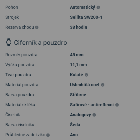
Pohon
Automatický
Strojek
Sellita SW200-1
Rezerva chodu
38 hodin
Ciferník a pouzdro
Rozměr pouzdra
45 mm
Výška pouzdra
11,1 mm
Tvar pouzdra
Kulaté
Materiál pouzdra
Ušlechtilá ocel
Barva pouzdra
Stříbrné
Materiál sklíčka
Safírové - antireflexní
Číselník
Analogový
Barva číselníku
Šedá
Průhledné zadní víko
Ano