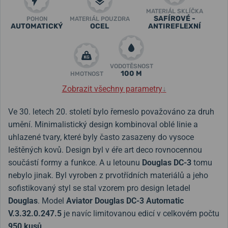
MATERIÁL SKLÍČKA
SAFÍROVÉ -
POHON
MATERIÁL POUZDRA
AUTOMATICKÝ
OCEL
ANTIREFLEXNÍ
VODOTĚSNOST
100 M
HMOTNOST
Zobrazit všechny parametry
↓
Ve 30. letech 20. století bylo řemeslo považováno za druh
umění. Minimalistický design kombinoval oblé linie a
uhlazené tvary, které byly často zasazeny do vysoce
leštěných kovů. Design byl v éře art deco rovnocennou
součástí formy a funkce. A u letounu
Douglas DC-3
tomu
nebylo jinak. Byl vyroben z prvotřídních materiálů a jeho
sofistikovaný styl se stal vzorem pro design letadel
Douglas
. Model
Aviator Douglas DC-3 Automatic
V.3.32.0.247.5
je navíc limitovanou edicí v celkovém počtu
950 kusů
.