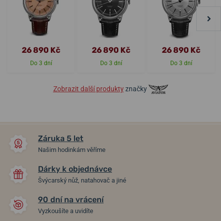
26 890 Kč
26 890 Kč
26 890 Kč
Do 3 dní
Do 3 dní
Do 3 dní
Zobrazit další produkty
značky
Záruka 5 let
Našim hodinkám věříme
Dárky k objednávce
Švýcarský nůž, natahovač a jiné
90 dní na vrácení
Vyzkoušíte a uvidíte