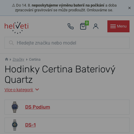
⚠️ Do 14. 8.
neposkytujeme výměnu baterií na počkání
a doba
zpracování gravírování se může prodloužit. Omlouváme se.
0
Menu
Značky
Certina
Hodinky Certina Bateriový
Quartz
Více o kategorii
DS Podium
DS-1