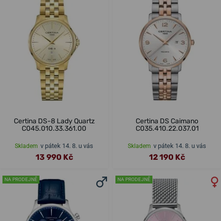
Certina DS-8 Lady Quartz
Certina DS Caimano
C045.010.33.361.00
C035.410.22.037.01
v pátek 14. 8. u vás
v pátek 14. 8. u vás
Skladem
Skladem
13 990 Kč
12 190 Kč
NA PRODEJNĚ
NA PRODEJNĚ