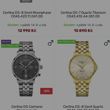
Certina DS-8 Gent Moonphase
Certina DS-7 Quartz Titanium
C045.423.11.041.00
C043.410.44.051.00
v pátek 14. 8. u vás
v pátek 14. 8. u vás
Skladem
Skladem
12 990 Kč
15 890 Kč
BAZAR
NA PRODEJNĚ
NA PRODEJNĚ
-20%
Certina DS Caimano
Certina DS-8 Gent Quartz