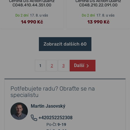
Certina DS Action Quartz
Certina DS Action Quartz
C048.410.44.351.00
C048.210.22.091.00
17. 8. u vás
17. 8. u vás
Do 2 dní
Do 2 dní
14 990 Kč
13 990 Kč
Zobrazit dalších 60
Další
1
2
3
Potřebujete radu? Obraťte se na
specialistu
Martin Jasovský
+420252252308
Po-Čt
9-19