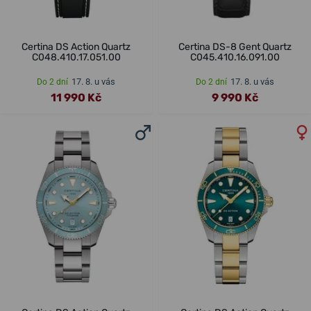
Certina DS Action Quartz
Certina DS-8 Gent Quartz
C048.410.17.051.00
C045.410.16.091.00
17. 8. u vás
17. 8. u vás
Do 2 dní
Do 2 dní
11 990 Kč
9 990 Kč