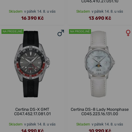
C046.410.27.051.10
v pátek 14. 8. u vás
v pátek 14. 8. u vás
Skladem
Skladem
16 390 Kč
13 690 Kč
NA PRODEJNĚ
NA PRODEJNĚ
Certina DS-X GMT
Certina DS-8 Lady Moonphase
C047.452.17.081.01
C045.223.16.131.00
v pátek 14. 8. u vás
v pátek 14. 8. u vás
Skladem
Skladem
14 990 Kč
10 990 Kč