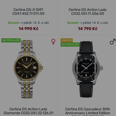
Certina DS-X GMT
Certina DS Action Lady
C047.452.17.011.00
C032.051.11.056.00
v pátek 14. 8. u vás
v pátek 14. 8. u vás
Skladem
Skladem
14 990 Kč
14 790 Kč
NA PRODEJNĚ
LIMITKA
NA PRODEJNĚ
Certina DS Action Lady
Certina DS Cascadeur 30th
Diamonds C032.051.22.126.01
Anniversary Limited Edition