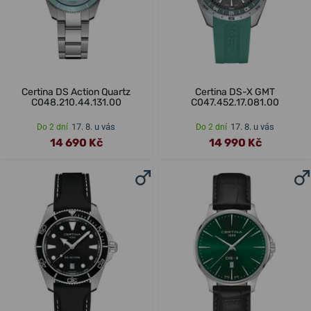
Certina DS Action Quartz
Certina DS-X GMT
C048.210.44.131.00
C047.452.17.081.00
17. 8. u vás
17. 8. u vás
Do 2 dní
Do 2 dní
14 690 Kč
14 990 Kč