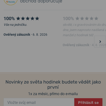
obchod doporučuje
100%
100%
Vše na jedničku.
skvělé, i s gravírováním do d
dne, jsem naprosto nadšená 
Ověřený zákazník
•
6. 8. 2026
manžel z hodinek též
Ověřený zákazník
•
4. 8. 202
Novinky ze světa hodinek budete vědět jako
první
1x za měsíc, přímo do e-mailu
Přihlásit se