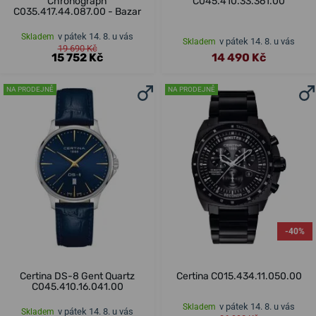
Chronograph
C045.410.33.361.00
C035.417.44.087.00 - Bazar
v pátek 14. 8. u vás
Skladem
v pátek 14. 8. u vás
Skladem
19 690 Kč
15 752 Kč
14 490 Kč
NA PRODEJNĚ
NA PRODEJNĚ
-40%
Certina DS-8 Gent Quartz
Certina C015.434.11.050.00
C045.410.16.041.00
v pátek 14. 8. u vás
Skladem
v pátek 14. 8. u vás
Skladem