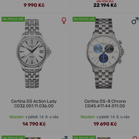
36 990 Kč
9 990 Kč
22 194 Kč
NA PRODEJNĚ
NA PRODEJNĚ
Certina DS Action Lady
Certina DS-8 Chrono
C032.051.11.036.00
C045.417.44.011.00
v pátek 14. 8. u vás
v pátek 14. 8. u vás
Skladem
Skladem
14 790 Kč
19 690 Kč
NA PRODEJNĚ
NA PRODEJNĚ