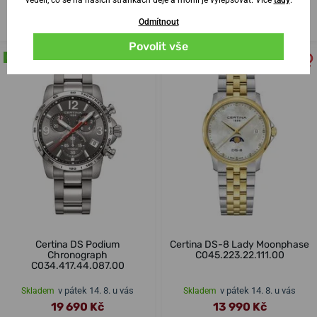
v pátek 14. 8. u vás
v pátek 14. 8. u vás
Skladem
Skladem
Odmítnout
20 990 Kč
11 990 Kč
Povolit vše
NA PRODEJNĚ
NA PRODEJNĚ
Certina DS Podium
Certina DS-8 Lady Moonphase
Chronograph
C045.223.22.111.00
C034.417.44.087.00
v pátek 14. 8. u vás
v pátek 14. 8. u vás
Skladem
Skladem
19 690 Kč
13 990 Kč