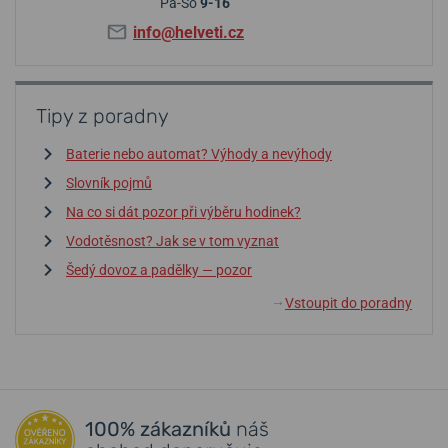
Pá-So
9-16
info@helveti.cz
Tipy z poradny
Baterie nebo automat? Výhody a nevýhody
Slovník pojmů
Na co si dát pozor při výběru hodinek?
Vodotěsnost? Jak se v tom vyznat
Šedý dovoz a padělky — pozor
Vstoupit do poradny
↓
100% zákazníků
náš