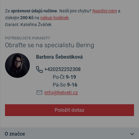
Za
správnost údajů ručíme
. Našli jste chybu?
Napište nám
a
získejte
200 Kč
na
nákup hodinek
.
Garant: Kateřina Žváček
POTŘEBUJETE PORADIT?
Obraťte se na specialistu Bering
Barbora Šebestíková
+420252252308
Po-Čt
9-19
Pá-So
9-16
info@helveti.cz
Položit dotaz
O značce