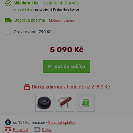
Skladem 1 ks
— v pátek 14. 8. u vás
Ještě dnes
na prodejně Praha Holešovice
Doprava zdarma
Možnosti dopravy
Gravírování
- 790 Kč
5 090 Kč
Přidat do košíku
Dárky zdarma
v hodnotě až 2 990 Kč
od 157 Kč měsíčně •
Spočítat splátky
Porovnat
Dotaz