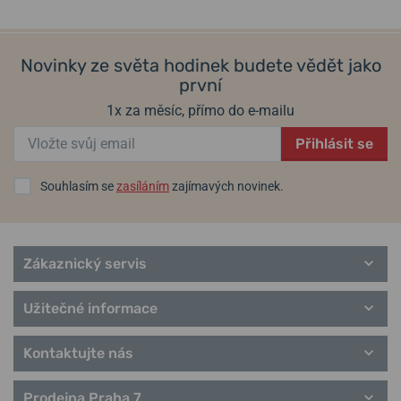
Informace o výrobci:
BERING Time ApS, Skrænten 34, 6200
Aabenraa, Dánsko / info@beringtime.com
Novinky ze světa hodinek budete vědět jako
Populární modelové řady Bering
první
Anniversary
1x za měsíc, přímo do e-mailu
Automatic
Ceramic
Přihlásit se
Charity
Classic
Souhlasím se
zasíláním
zajímavých novinek.
Solar
Titanium
Ultra Slim
řemínky Bering
Zákaznický servis
Užitečné informace
Kontaktujte nás
Prodejna Praha 7