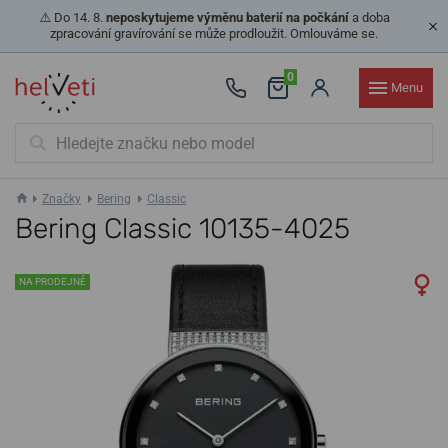
⚠️ Do 14. 8.
neposkytujeme výměnu baterií na počkání
a doba
zpracování gravírování se může prodloužit. Omlouváme se.
0
Menu
Značky
Bering
Classic
Bering Classic 10135-4025
NA PRODEJNĚ