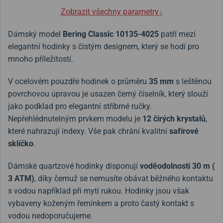
Zobrazit všechny parametry
↓
Dámský model
Bering Classic 10135-4025
patří mezi
elegantní hodinky s čistým designem, který se hodí pro
mnoho příležitostí.
V ocelovém pouzdře hodinek o průměru
35 mm
s leštěnou
povrchovou úpravou je usazen černý číselník, který slouží
jako podklad pro elegantní stříbrné ručky.
Nepřehlédnutelným prvkem modelu je
12 čirých krystalů
,
které nahrazují indexy. Vše pak chrání kvalitní
safírové
sklíčko
.
Dámské quartzové hodinky disponují
voděodolností 30 m (
3 ATM)
, díky čemuž se nemusíte obávat běžného kontaktu
s vodou například při mytí rukou. Hodinky jsou však
vybaveny koženým řemínkem a proto častý kontakt s
vodou nedoporučujeme.