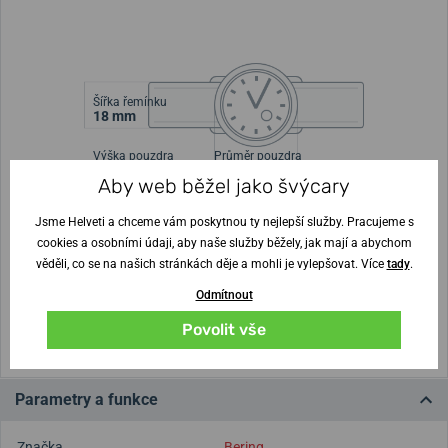
Šířka řemínku
18 mm
Výška pouzdra
Průměr pouzdra
7 mm
35 mm
Aby web běžel jako švýcary
Jsme Helveti a chceme vám poskytnou ty nejlepší služby. Pracujeme s
Nejste si jisti velikostí?
cookies a osobními údaji, aby naše služby běžely, jak mají a abychom
věděli, co se na našich stránkách děje a mohli je vylepšovat. Více
tady
.
Vytisknout vzory velikostí
Odmítnout
(U tisku nastavte Měřítko: Výchozí)
Povolit vše
Parametry a funkce
Značka
Bering