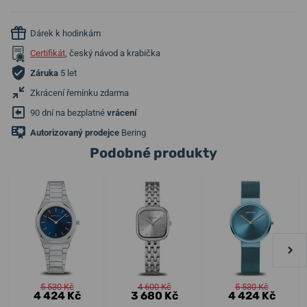
Dárek k hodinkám
Certifikát
, český návod a krabička
Záruka
5 let
Zkrácení řemínku zdarma
90 dní na bezplatné
vrácení
Autorizovaný prodejce
Bering
Podobné produkty
5 530 Kč
4 600 Kč
5 530 Kč
4 424 Kč
3 680 Kč
4 424 Kč