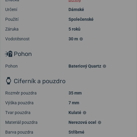
Určení
Dámské
Použití
Společenské
Záruka
5 roků
Vodotěsnost
30 m
Pohon
Pohon
Bateriový Quartz
Ciferník a pouzdro
Rozměr pouzdra
35 mm
Výška pouzdra
7 mm
Tvar pouzdra
Kulaté
Materiál pouzdra
Nerezová ocel
Barva pouzdra
Stříbrné