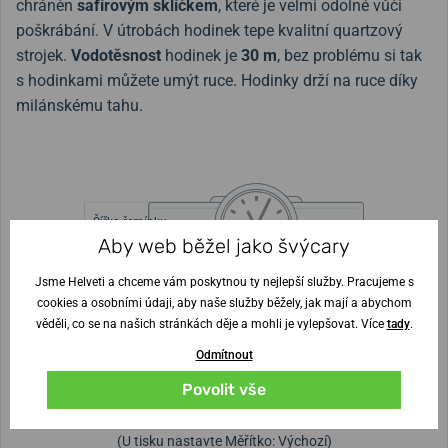
chráněn
safírovým sklíčkem
, které je velmi odolné vůči
poškrábání. V útrobách hodinek tepe kvalitní quartzový
strojek.
Vodotěsnost
hodinek je
30 m
, bez problému si tak
s hodinkami můžete umýt ruce. Hodinky drží na ruce díky
milánskému tahu.
Šířka řemínku
16 mm
Aby web běžel jako švýcary
Výška pouzdra
Jsme Helveti a chceme vám poskytnou ty nejlepší služby. Pracujeme s
6 mm
Průměr pouzdra
cookies a osobními údaji, aby naše služby běžely, jak mají a abychom
věděli, co se na našich stránkách děje a mohli je vylepšovat. Více
tady
.
Nejste si jisti velikostí?
Odmítnout
Povolit vše
Vytisknout vzory velikostí
(U tisku nastavte Měřítko: Výchozí)