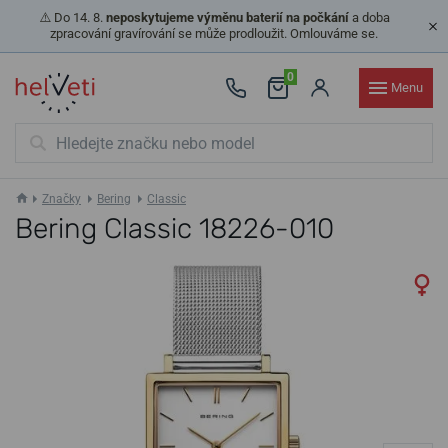
⚠️ Do 14. 8.
neposkytujeme výměnu baterií na počkání
a doba
zpracování gravírování se může prodloužit. Omlouváme se.
0
Menu
Značky
Bering
Classic
Bering Classic 18226-010