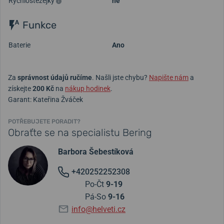
Rychlostěžejky
ne
Funkce
Baterie
Ano
Za
správnost údajů ručíme
. Našli jste chybu?
Napište nám
a
získejte
200 Kč
na
nákup hodinek
.
Garant: Kateřina Žváček
POTŘEBUJETE PORADIT?
Obraťte se na specialistu Bering
Barbora Šebestíková
+420252252308
Po-Čt
9-19
Pá-So
9-16
info@helveti.cz