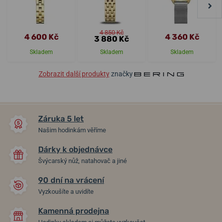
4 850 Kč
4 600 Kč
4 360 Kč
3 880 Kč
Skladem
Skladem
Skladem
Zobrazit další produkty
značky
Záruka 5 let
Našim hodinkám věříme
Dárky k objednávce
Švýcarský nůž, natahovač a jiné
90 dní na vrácení
Vyzkoušíte a uvidíte
Kamenná prodejna