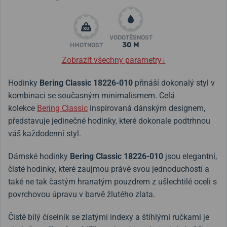
VODOTĚSNOST
30 M
HMOTNOST
Zobrazit všechny parametry
↓
Hodinky
Bering Classic 18226-010
přináší dokonalý styl v
kombinaci se současným minimalismem. Celá
kolekce
Bering Classic
inspirovaná dánským designem,
představuje jedinečné hodinky, které dokonale podtrhnou
váš každodenní styl.
Dámské hodinky
Bering Classic 18226-010
jsou elegantní,
čisté hodinky, které zaujmou právě svou jednoduchostí a
také ne tak častým hranatým pouzdrem z ušlechtilé oceli s
povrchovou úpravu v barvě žlutého zlata.
Čistě bílý číselník se zlatými indexy a štíhlými ručkami je