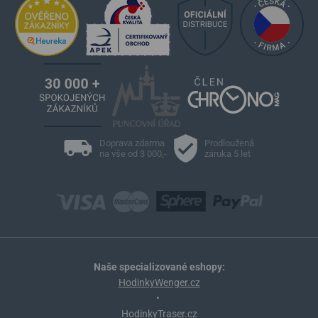
Doprava zdarma
Prodloužená
na vše od 3 000,-
záruka 5 let
Naše specializované eshopy:
HodinkyWenger.cz
•
HodinkyTraser.cz