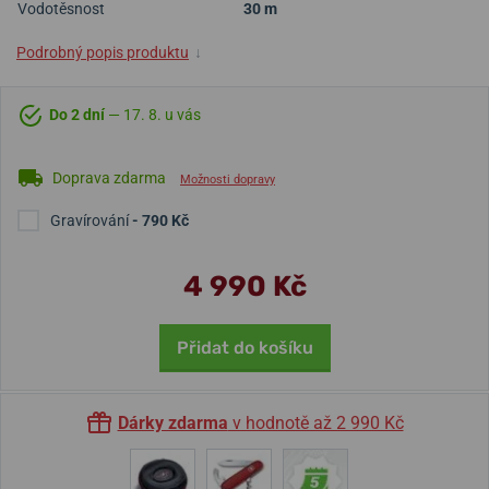
Vodotěsnost
30 m
Podrobný popis produktu
↓
Do 2 dní
— 17. 8. u vás
Doprava zdarma
Možnosti dopravy
Gravírování
- 790 Kč
4 990 Kč
Přidat do košíku
Dárky zdarma
v hodnotě až 2 990 Kč