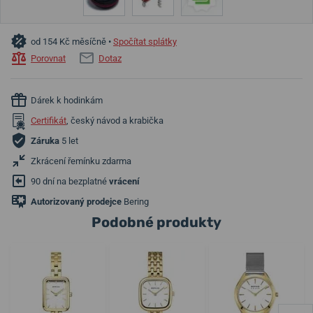
od 154 Kč měsíčně •
Spočítat splátky
Porovnat
Dotaz
Dárek k hodinkám
Certifikát
, český návod a krabička
Záruka
5 let
Zkrácení řemínku zdarma
90 dní na bezplatné
vrácení
Autorizovaný prodejce
Bering
Podobné produkty