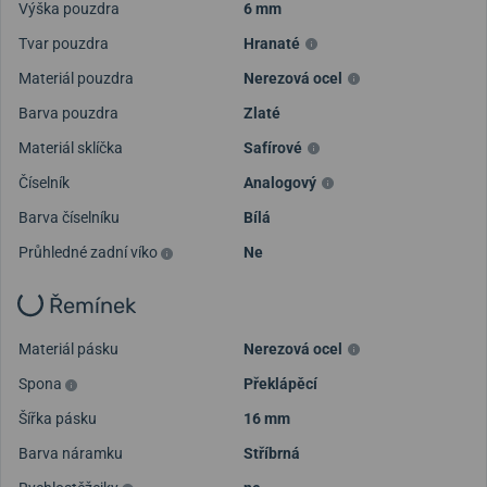
Výška pouzdra
6 mm
Tvar pouzdra
Hranaté
Materiál pouzdra
Nerezová ocel
Barva pouzdra
Zlaté
Materiál sklíčka
Safírové
Číselník
Analogový
Barva číselníku
Bílá
Průhledné zadní víko
Ne
Řemínek
Materiál pásku
Nerezová ocel
Spona
Překlápěcí
Šířka pásku
16 mm
Barva náramku
Stříbrná