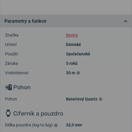
Parametry a funkce
Značka
Bering
Určení
Dámské
Použití
Společenské
Záruka
5 roků
Vodotěsnost
30 m
Pohon
Pohon
Bateriový Quartz
Ciferník a pouzdro
Délka pouzdra (lug-to-lug):
33,5 mm