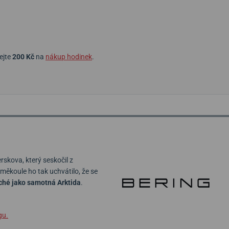
ejte
200 Kč
na
nákup hodinek
.
kova, který seskočil z
eměkoule ho tak uchvátilo, že se
ché jako samotná Arktida
.
gu.