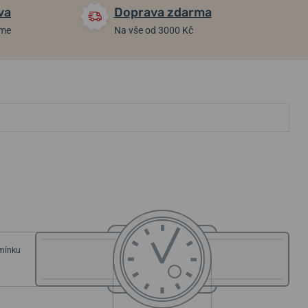
va
Doprava zdarma
áme
Na vše od 3000 Kč
emínku