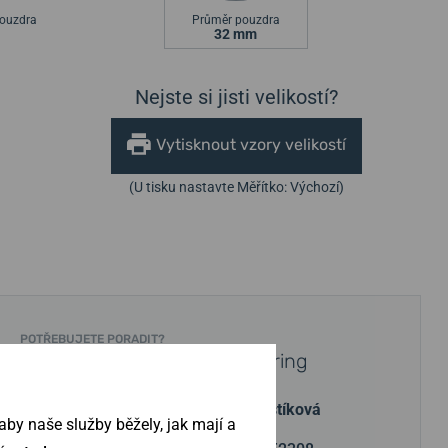
ouzdra
Průměr pouzdra
32 mm
Nejste si jisti velikostí?
Vytisknout vzory velikostí
(U tisku nastavte Měřítko: Výchozí)
POTŘEBUJETE PORADIT?
Obraťte se na specialistu Bering
Barbora Šebestíková
by naše služby běžely, jak mají a