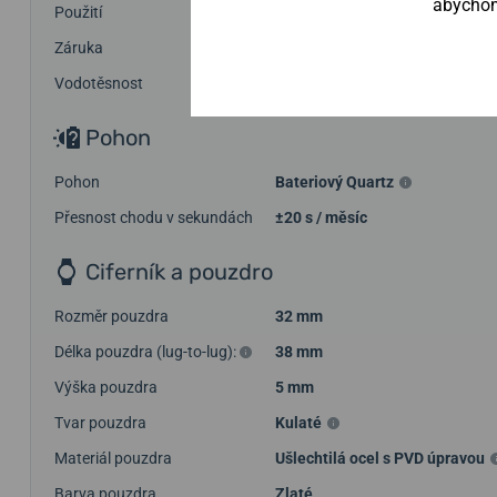
abychom 
Použití
Společenské
Záruka
5 roků
Vodotěsnost
30 m
Pohon
Pohon
Bateriový Quartz
Přesnost chodu v sekundách
±20 s / měsíc
Ciferník a pouzdro
Rozměr pouzdra
32 mm
Délka pouzdra (lug-to-lug):
38 mm
Výška pouzdra
5 mm
Tvar pouzdra
Kulaté
Materiál pouzdra
Ušlechtilá ocel s PVD úpravou
Barva pouzdra
Zlaté