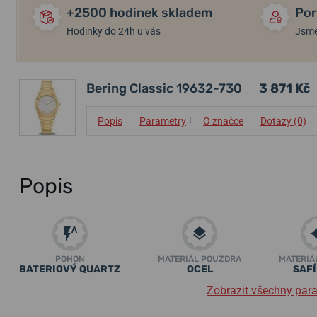
+2500 hodinek skladem
Por
Hodinky do 24h u vás
Jsme
Bering Classic 19632-730
3 871 Kč
↓
↓
↓
↓
Popis
Parametry
O značce
Dotazy (0)
Popis
POHON
MATERIÁL POUZDRA
MATERIÁ
BATERIOVÝ QUARTZ
OCEL
SAF
Zobrazit všechny par