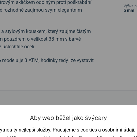
fírovým sklíčkem odolným proti poškrábání
Výška p
teré rozhodně zaujmou svým elegantním
5 mm
 a stylovým kouskem, který zaujme čistým
ým pouzdrem o velikost 38 mm v barvě
ušlechtilé oceli.
 modelu je 3 ATM, hodinky tedy lze vystavit
Aby web běžel jako švýcary
nou ty nejlepší služby. Pracujeme s cookies a osobními údaji, a