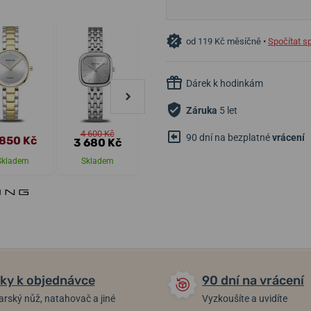
od 119 Kč měsíčně •
Spočítat s
Dárek k hodinkám
Záruka
5 let
4 600 Kč
5 530 Kč
5 530 Kč
90 dní na bezplatné
vrácení
 850 Kč
3 680 Kč
4 424 Kč
4 424 Kč
Skladem
Skladem
Skladem
Skladem
ky k objednávce
90 dní na vrácení
arský nůž, natahovač a jiné
Vyzkoušíte a uvidíte