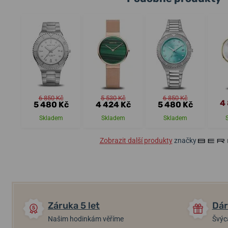
6 850 Kč
5 530 Kč
6 850 Kč
4
5 480 Kč
4 424 Kč
5 480 Kč
Skladem
Skladem
Skladem
Zobrazit další produkty
značky
Záruka 5 let
Dár
Našim hodinkám věříme
Švýc