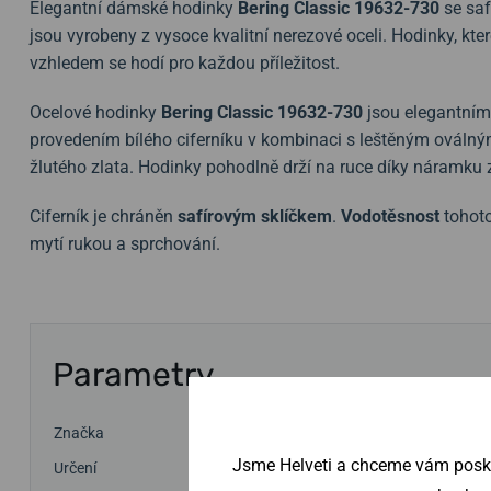
Elegantní dámské hodinky
Bering Classic 19632-730
se sa
jsou vyrobeny z vysoce kvalitní nerezové oceli. Hodinky, k
vzhledem se hodí pro každou příležitost.
Ocelové hodinky
Bering Classic 19632-730
jsou elegantním
provedením bílého ciferníku v kombinaci s leštěným ováln
žlutého zlata. Hodinky pohodlně drží na ruce díky náramku z 
Ciferník je chráněn
safírovým sklíčkem
.
Vodotěsnost
tohoto
mytí rukou a sprchování.
Parametry
Značka
Bering
Jsme Helveti a chceme vám poskyt
Určení
Dámské