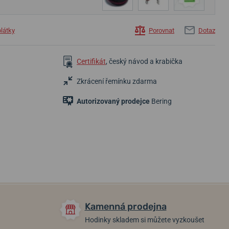
plátky
Porovnat
Dotaz
Certifikát
, český návod a krabička
Zkrácení řemínku zdarma
5 530 Kč
6 320 Kč
Autorizovaný prodejce
Bering
4 850 Kč
4 424 Kč
5 056 Kč
Skladem
Skladem
Skladem
Kamenná prodejna
Hodinky skladem si můžete vyzkoušet