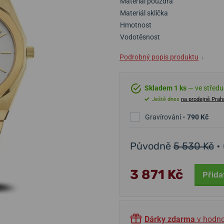
Materiál pouzdra
Materiál sklíčka
Hmotnost
Vodotěsnost
Podrobný popis produktu
↓
Skladem 1 ks
— ve středu 
Ještě dnes
na prodejně Prah
Gravírování
- 790 Kč
Původně
5 530 Kč
•
3 871 Kč
Přida
Dárky zdarma
v hodno