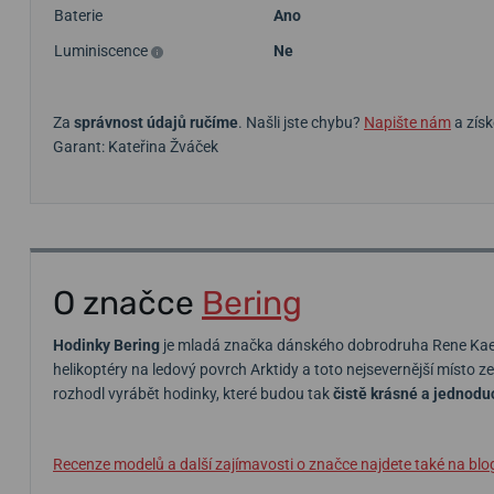
Baterie
Ano
Luminiscence
Ne
Za
správnost údajů ručíme
. Našli jste chybu?
Napište nám
a získ
Garant: Kateřina Žváček
O značce
Bering
Hodinky Bering
je mladá značka dánského dobrodruha Rene Kaers
helikoptéry na ledový povrch Arktidy a toto nejsevernější místo z
rozhodl vyrábět hodinky, které budou tak
čistě krásné a jednodu
Recenze modelů a další zajímavosti o značce najdete také na blo