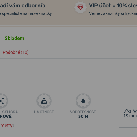
adí vám odborníci
VIP účet = 10% sle
 specialisté na naše značky
Věrné zákazníky si hýčk
Skladem
↓
Podobné (10)
Šířka ř
L SKLÍČKA
HMOTNOST
VODOTĚSNOST
19 mm
ÍROVÉ
30 M
ametry
↓