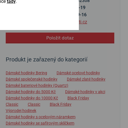
+420252252308
Více
tady
.
Po-Čt
9-19
Pá-So
9-16
info@helveti.cz
Položit dotaz
Produkt je zařazený do kategorií
Dámské hodinky Bering
Dámské ocelové hodinky
Dámské společenské hodinky
Dámské zlaté hodinky
Dámské bateriové hodinky (Quartz)
Dámské hodinky do 5000 Kč
Dámské hodinky v akci
Dámské hodinky do 10000 Kč
Black Friday
Classic
Classic
Black Friday
Výprodej hodinek
Dámské hodinky s ocelovým náramkem
Dámské hodinky se safírovým sklíčkem