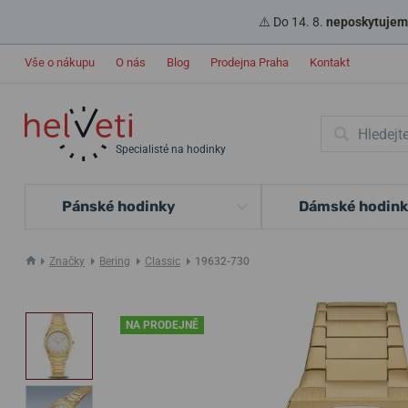
⚠️ Do 14. 8.
neposkytujeme
Vše o nákupu
O nás
Blog
Prodejna Praha
Kontakt
Specialisté na hodinky
Pánské hodinky
Dámské hodin
Značky
Bering
Classic
19632-730
NA PRODEJNĚ