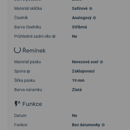
Materiál sklíčka
Safírové
Číselník
Analogový
Barva číselníku
Stříbrná
Průhledné zadní víko
Ne
Řemínek
Materiál pásku
Nerezová ocel
Spona
Zaklapovací
Šířka pásku
19 mm
Barva náramku
Zlatá
Funkce
Datum
Ne
Funkce
Bez datumovky