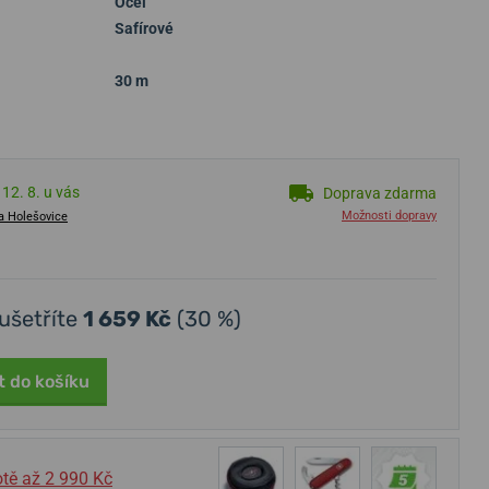
Ocel
Safírové
30 m
12. 8. u vás
Doprava zdarma
Možnosti dopravy
a Holešovice
 ušetříte
1 659 Kč
(30 %)
t do košíku
tě až 2 990 Kč