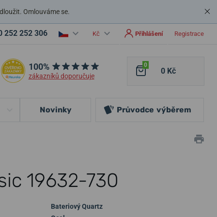
dloužit. Omlouváme se.
0 252 252 306
Kč
Přihlášení
Registrace
100%
0
0 Kč
zákazníků doporučuje
Novinky
Průvodce
výběrem
sic 19632-730
Bateriový Quartz