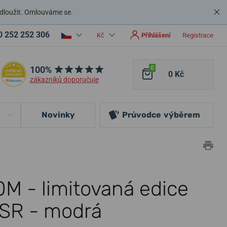
dloužit. Omlouváme se.
0 252 252 306
Kč
Přihlášení
Registrace
100%
0
0 Kč
zákazníků doporučuje
Novinky
Průvodce
výběrem
M - limitovaná edice
 SR - modrá