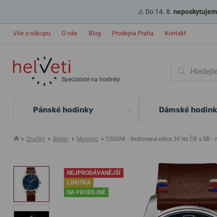
⚠️ Do 14. 8.
neposkytujeme
Vše o nákupu
O nás
Blog
Prodejna Praha
Kontakt
Specialisté na hodinky
Pánské hodinky
Dámské hodin
Značky
Biatec
Majestic
CS30M - limitovaná edice 30 let ČR a SR -
NEJPRODÁVANĚJŠÍ
LIMITKA
NA PRODEJNĚ