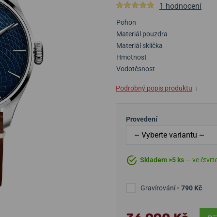
1 hodnocení
Pohon
Materiál pouzdra
Materiál sklíčka
Hmotnost
Vodotěsnost
Podrobný popis produktu
↓
Provedení
Skladem >5 ks
— ve čtvrte
Gravírování
- 790 Kč