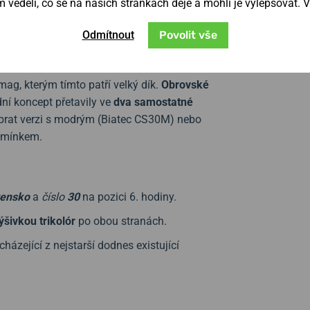
věděli, co se na našich stránkách děje a mohli je vylepšovat. 
ré není nově vytvořená hranice překážkou, ale
Odmítnout
Povolit vše
ag, kterým tímto patří velký dík.
Obrovské
ní koncept přetavily ve
dva samostatné
vybrat verzi s modrým (Biatec CS30M) nebo
řemínkem.
vensko
a
číslo
30
na pozici 6. hodiny.
ýšivkou trikolór
po obou stranách.
házející z nejstarší dodnes existující