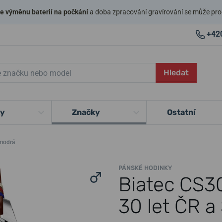
 výměnu baterií na počkání
a doba zpracování gravírování se může pro
+42
Hledat
ky
Značky
Ostatní
 modrá
PÁNSKÉ HODINKY
Biatec CS30
30 let ČR a