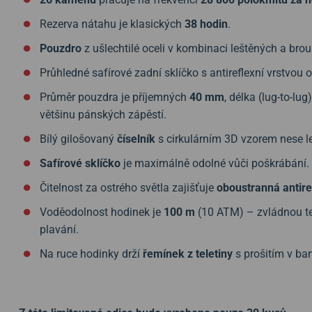
Rezerva nátahu je klasických
38 hodin
.
Pouzdro
z ušlechtilé oceli v kombinaci leštěných a bro
Průhledné safírové zadní sklíčko s antireflexní vrstvou
Průměr pouzdra je příjemných
40 mm
, délka (lug-to-lu
většinu pánských zápěstí.
Bílý gilošovaný
číselník
s cirkulárním 3D vzorem nese le
Safírové sklíčko
je maximálně odolné vůči poškrábání.
Čitelnost za ostrého světla zajišťuje
oboustranná antire
Voděodolnost hodinek je
100 m
(10 ATM) – zvládnou ted
plavání.
Na ruce hodinky drží
řemínek z teletiny
s prošitím v bar