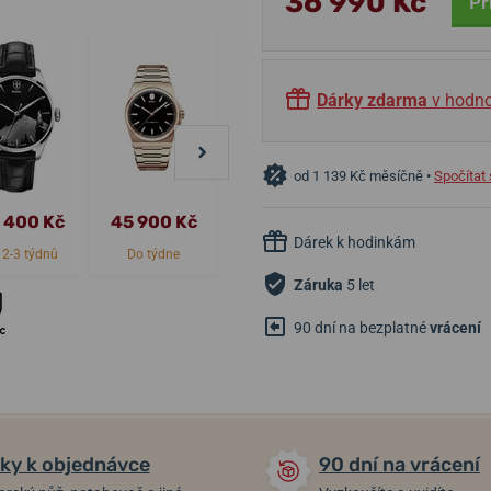
36 990 Kč
Př
Dárky zdarma
v hodno
od 1 139 Kč měsíčně •
Spočítat 
 400 Kč
45 900 Kč
45 900 Kč
36 300 Kč
Dárek k hodinkám
 2-3 týdnů
Do týdne
Do týdne
Do týdne
Záruka
5 let
90 dní na bezplatné
vrácení
ky k objednávce
90 dní na vrácení