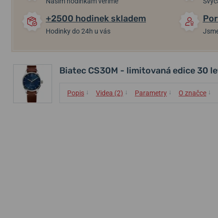
Našim hodinkám věříme
Švýc
+2500 hodinek skladem
Por
Hodinky do 24h u vás
Jsme
Biatec CS30M - limitovaná edice 30 l
↓
↓
↓
↓
Popis
Videa (2)
Parametry
O značce