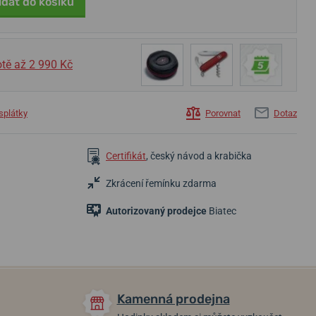
idat do košíku
tě až 2 990 Kč
splátky
Porovnat
Dotaz
59 990 Kč
41 000 Kč
1 630 Kč
44 990 Kč
Certifikát
, český návod a krabička
Do týdne
Skladem
Skladem
Zkrácení řemínku zdarma
Autorizovaný prodejce
Biatec
Kamenná prodejna