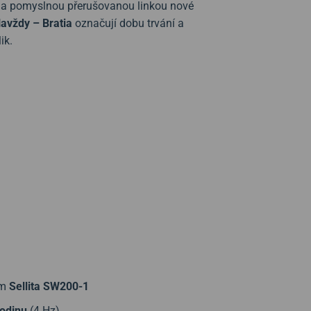
 a pomyslnou přerušovanou linkou nové
Navždy – Bratia
označují dobu trvání a
ik.
em
Sellita SW200-1
hodinu
(4 Hz).