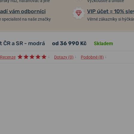
arský nůž, natahovač a jiné
Vyzkoušíte a uvidíte
adí vám odborníci
VIP účet = 10% sle
 specialisté na naše značky
Věrné zákazníky si hýčk
et ČR a SR - modrá
od 36 990 Kč
Skladem
↓
↓
↓
Recenze
Dotazy (0)
Podobné (8)