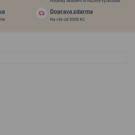
Hodinky skladem si můžete vyzkoušet
va
Doprava zdarma
áme
Na vše od 3000 Kč