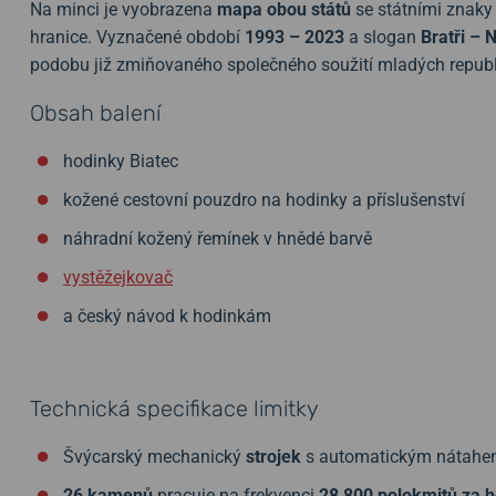
Na minci je vyobrazena
mapa obou států
se státními znaky
hranice. Vyznačené období
1993 – 2023
a slogan
Bratři – 
podobu již zmiňovaného společného soužití mladých republ
Obsah balení
hodinky Biatec
kožené cestovní pouzdro na hodinky a příslušenství
náhradní kožený řemínek v hnědé barvě
vystěžejkovač
a český návod k hodinkám
Technická specifikace limitky
Švýcarský mechanický
strojek
s automatickým nátah
26 kamenů
pracuje na frekvenci
28 800 polokmitů za 