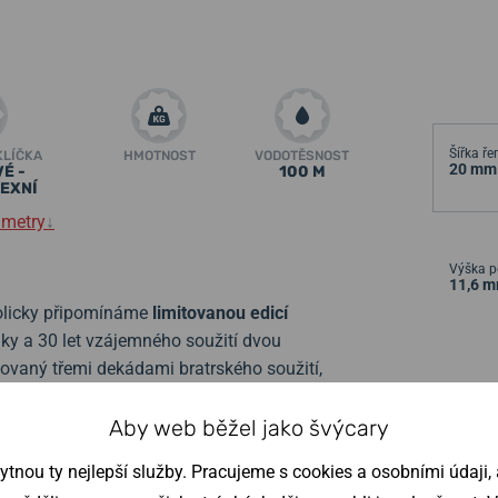
Šířka ř
KLÍČKA
HMOTNOST
VODOTĚSNOST
20 mm
É -
100 M
EXNÍ
ametry
↓
Výška p
11,6 
bolicky připomínáme
limitovanou edicí
iky a 30 let vzájemného soužití dvou
vaný třemi dekádami bratrského soužití,
ností a díky přetrvávající sounáležitosti.
Aby web běžel jako švýcary
nou ty nejlepší služby. Pracujeme s cookies a osobními údaji, a
životech, jejíž připomínka – zvlášť v dnešní