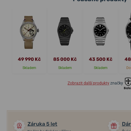
49 990 Kč
85 000 Kč
43 500 Kč
48
Skladem
Skladem
Skladem
Do
Zobrazit další produkty
značky
Záruka 5 let
Dár