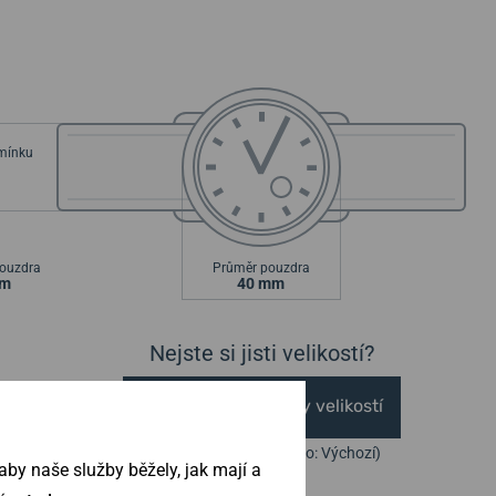
emínku
ouzdra
Průměr pouzdra
mm
40 mm
Nejste si jisti velikostí?
Vytisknout vzory velikostí
(U tisku nastavte Měřítko: Výchozí)
by naše služby běžely, jak mají a