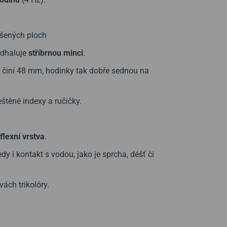
ušených ploch
 odhaluje
stříbrnou minci
.
g) činí 48 mm, hodinky tak dobře sednou na
štěné indexy a ručičky.
flexní vrstva
.
y i kontakt s vodou, jako je sprcha, déšť či
vách trikolóry.