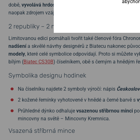
abychom 
době,
vyvolává hrdost nad soužitím dvou sousedů
, pro kte
naopak zdrojem vzájemné inspirace a pomoci.
2 republiky – 2 modely
Limitovanou edici pomáhali tvořit také členové fóra Chronom
nadšení
a skvělé návrhy designérů z Biatecu nakonec původ
modely
, které celé symbolice odpovídají. Proto si můžete 
bílým (
Biatec CS30B
) číselníkem, obě s černým a hnědým 
Symbolika designu hodinek
Na číselníku najdete 2 symboly výročí: nápis
Českoslo
2 kožené řemínky vyhotovené v hnědé a černé barvě s
v
Průhledné dýnko odhaluje
vsazenou stříbrnou minci
poc
mincovny na světě – Mincovny Kremnica.
Vsazená stříbrná mince