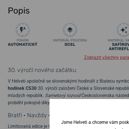
Popis
POHON
MATERIÁL POUZDRA
MATERIÁL S
AUTOMATICKÝ
OCEL
SAFÍROV
ANTIREFL
Zobrazit všechny par
30. výročí nového začátku
V Helveti společně se slovenskými hodináři z Biatecu sym
hodinek CS30
30. výročí založení České a Slovenské republ
mladých republik.
Sametový rozvod
Československa následo
proběhl pokojně díky jazykové a kulturní blízkosti obou národ
Bratři • Navždy • Bratia
Jsme Helveti a chceme vám poskyt
Limitovaná edice je tedy odkazem na velkou změnu v našich 