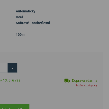
Automatický
Ocel
Safírové - antireflexní
100 m
k 13. 8. u vás
Doprava zdarma
Možnosti dopravy