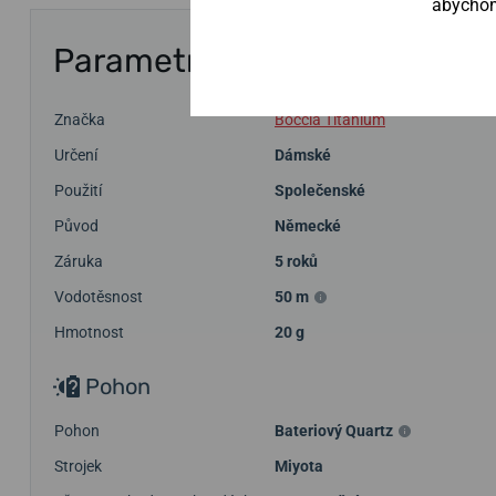
abychom 
Parametry
Značka
Boccia Titanium
Určení
Dámské
Použití
Společenské
Původ
Německé
Záruka
5 roků
Vodotěsnost
50 m
Hmotnost
20 g
Pohon
Pohon
Bateriový Quartz
Strojek
Miyota