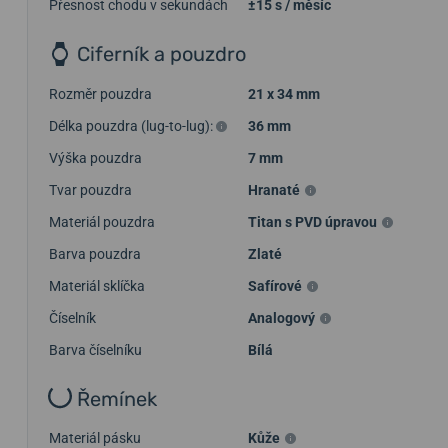
Přesnost chodu v sekundách
±15 s / měsíc
Ciferník a pouzdro
Rozměr pouzdra
21 x 34 mm
Délka pouzdra (lug-to-lug):
36 mm
Výška pouzdra
7 mm
Tvar pouzdra
Hranaté
Materiál pouzdra
Titan s PVD úpravou
Barva pouzdra
Zlaté
Materiál sklíčka
Safírové
Číselník
Analogový
Barva číselníku
Bílá
Řemínek
Materiál pásku
Kůže