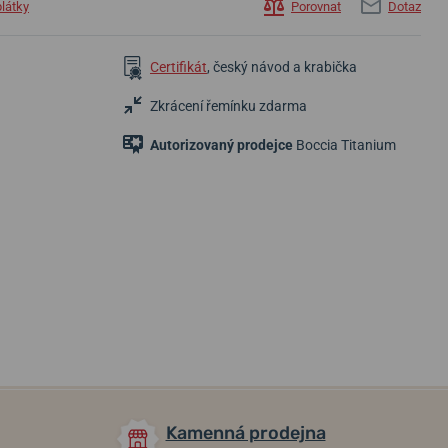
plátky
Porovnat
Dotaz
Certifikát
, český návod a krabička
Zkrácení řemínku zdarma
Autorizovaný prodejce
Boccia Titanium
2 190 Kč
3 690 Kč
2 390 Kč
Na cestě od
Do 2 dní
dodavatele
Do 2-3 týdnů
Kamenná prodejna