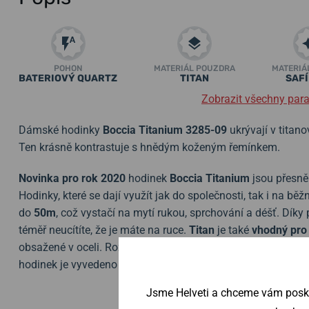
POHON
MATERIÁL POUZDRA
MATERIÁ
BATERIOVÝ QUARTZ
TITAN
SAF
Zobrazit všechny par
Dámské hodinky
Boccia Titanium
3285-09
ukrývají v titano
Ten krásně kontrastuje s hnědým koženým řemínkem.
Novinka pro rok 2020
hodinek
Boccia Titanium
jsou přesně
Hodinky, které se dají využít jak do společnosti, tak i na bě
do
50m
, což vystačí na mytí rukou, sprchování a déšť. Díky 
téměř
neucítíte, že je máte na ruce.
Titan
je také
vhodný pro 
obsažené v oceli. Rozměrem pouzdra
22
mm
se řadí mezi 
hodinek je vyvedeno v úpravě
PVD
žluté barvy.
Jsme Helveti a chceme vám poskyt