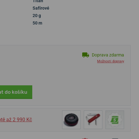
Titan
Safírové
20 g
50 m
Doprava zdarma
Možnosti dopravy
at do košíku
tě až 2 990 Kč