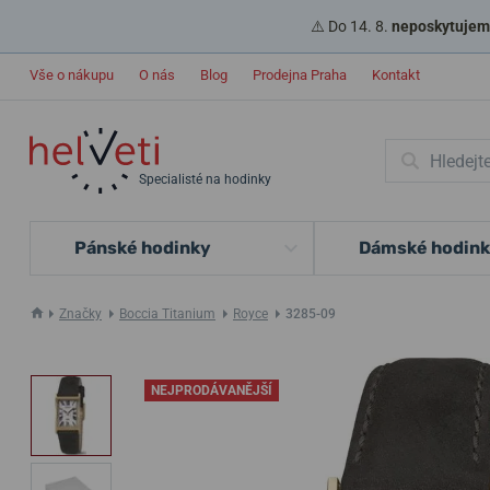
⚠️ Do 14. 8.
neposkytujeme
Vše o nákupu
O nás
Blog
Prodejna Praha
Kontakt
Specialisté na hodinky
Pánské hodinky
Dámské hodin
Značky
Boccia Titanium
Royce
3285-09
NEJPRODÁVANĚJŠÍ