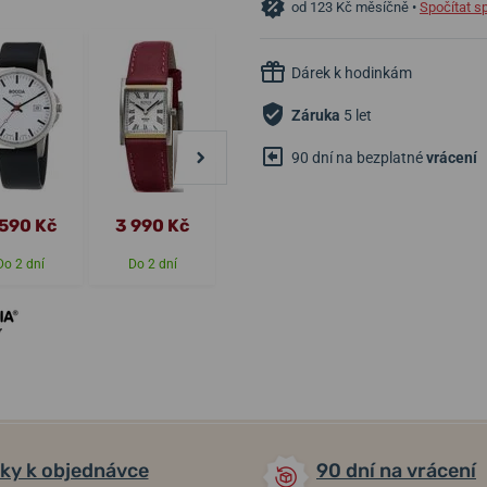
od 123 Kč měsíčně •
Spočítat s
Dárek k hodinkám
Záruka
5 let
90 dní na bezplatné
vrácení
 590 Kč
3 990 Kč
3 990 Kč
3 690 Kč
Do 2 dní
Do 2 dní
Do 2 dní
Do 2 dní
ky k objednávce
90 dní na vrácení