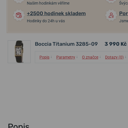
Našim hodinkám věříme
Švýc
+2500 hodinek skladem
Por
Hodinky do 24h u vás
Jsme
Boccia Titanium 3285-09
3 990 Kč
↓
↓
↓
↓
Popis
Parametry
O značce
Dotazy (0)
Popis