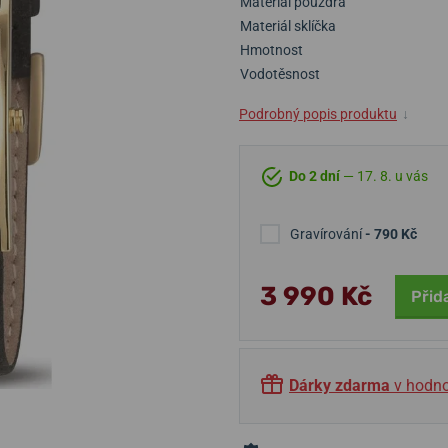
Materiál pouzdra
Materiál sklíčka
Hmotnost
Vodotěsnost
Podrobný popis produktu
↓
Do 2 dní
— 17. 8. u vás
Gravírování
- 790 Kč
3 990 Kč
Přid
Dárky zdarma
v hodno