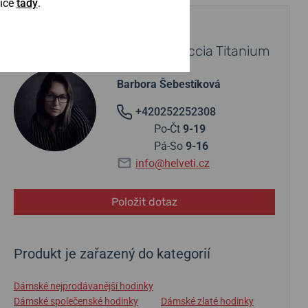
Více
tady
.
POTŘEBUJETE PORADIT?
Obraťte se na specialistu Boccia Titanium
Barbora Šebestíková
+420252252308
Po-Čt
9-19
Pá-So
9-16
info@helveti.cz
Položit dotaz
Produkt je zařazený do kategorií
Dámské nejprodávanější hodinky
Dámské společenské hodinky
Dámské zlaté hodinky