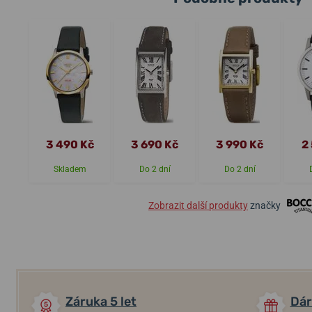
3 490 Kč
3 690 Kč
3 990 Kč
2
Skladem
Do 2 dní
Do 2 dní
Zobrazit další produkty
značky
Záruka 5 let
Dár