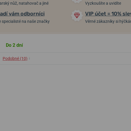
arský nůž, natahovač a jiné
Vyzkoušíte a uvidíte
adí vám odborníci
VIP účet = 10% sle
 specialisté na naše značky
Věrné zákazníky si hýčk
Do 2 dní
↓
Podobné (10)