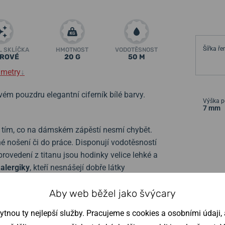
Šířka ř
L SKLÍČKA
HMOTNOST
VODOTĚSNOST
ÍROVÉ
20 G
50 M
ametry
↓
vém pouzdru elegantní ciferník bílé barvy.
Výška p
7 mm
 tím, co na dámském zápěstí nesmí chybět.
žné nošení či do práce. Disponují vodotěsností
provedení z titanu jsou hodinky velice lehké a
alergiky
, kteří nesnášejí dobře látky
středně velké, dámské hodinky. Pouzdro
Aby web běžel jako švýcary
nou ty nejlepší služby. Pracujeme s cookies a osobními údaji, a