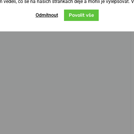
věděli, co se na našich stránkách děje a mohli je vylepšovat. 
Odmítnout
Povolit vše