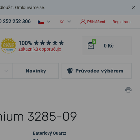
dloužit. Omlouváme se.
0 252 252 306
Kč
Přihlášení
Registrace
100%
0
0 Kč
zákazníků doporučuje
Novinky
Průvodce
výběrem
anium 3285-09
Bateriový Quartz