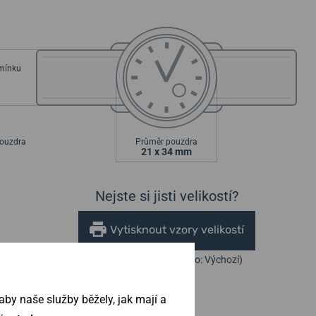
emínku
ouzdra
Průměr pouzdra
21 x 34 mm
Nejste si jisti velikostí?
Vytisknout vzory velikostí
(U tisku nastavte Měřítko: Výchozí)
by naše služby běžely, jak mají a