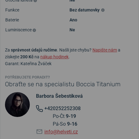
Funkce
Bez datumovky
Baterie
Ano
Luminiscence
Ne
Za
správnost údajů ručíme
. Našli jste chybu?
Napište nám
a
získejte
200 Kč
na
nákup hodinek
.
Garant: Kateřina Žváček
POTŘEBUJETE PORADIT?
Obraťte se na specialistu Boccia Titanium
Barbora Šebestíková
+420252252308
Po-Čt
9-19
Pá-So
9-16
info@helveti.cz