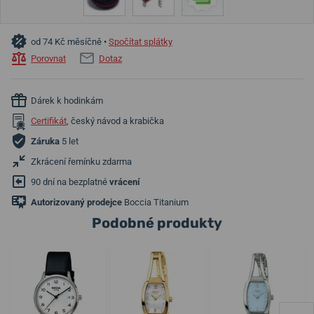
od 74 Kč měsíčně •
Spočítat splátky
Porovnat
Dotaz
Dárek k hodinkám
Certifikát
, český návod a krabička
Záruka
5 let
Zkrácení řemínku zdarma
90 dní na bezplatné
vrácení
Autorizovaný prodejce
Boccia Titanium
Podobné produkty