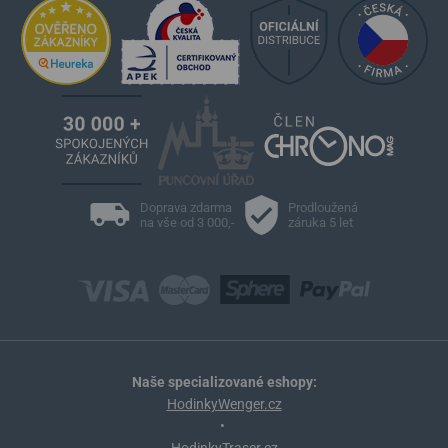
Doprava zdarma
Prodloužená
na vše od 3 000,-
záruka 5 let
Naše specializované eshopy:
HodinkyWenger.cz
•
HodinkyTraser.cz