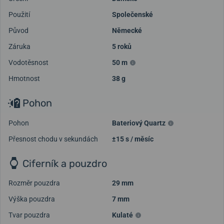
Použití
Společenské
Původ
Německé
Záruka
5 roků
Vodotěsnost
50 m
Hmotnost
38 g
Pohon
Pohon
Bateriový Quartz
Přesnost chodu v sekundách
±15 s / měsíc
Ciferník a pouzdro
Rozměr pouzdra
29 mm
Výška pouzdra
7 mm
Tvar pouzdra
Kulaté