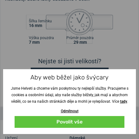
Šířka řemínku
16 mm
Výška pouzdra
Průměr pouzdra
7 mm
29 mm
Nejste si jisti velikostí?
Vytisknout vzory velikostí
Aby web běžel jako švýcary
Jsme Helveti a chceme vám poskytnou ty nejlepší služby. Pracujeme s
(U tisku nastavte Měřítko: Výchozí)
cookies a osobními údaji, aby naše služby běžely, jak mají a abychom
věděli, co se na našich stránkách děje a mohli je vylepšovat. Více
tady
.
Odmítnout
Parametry a funkce
Povolit vše
Značka
Boccia Titanium
Určení
Dámské