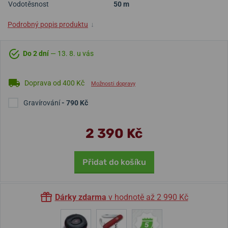
Vodotěsnost
50 m
Podrobný popis produktu
↓
Do 2 dní
— 13. 8. u vás
Doprava od 400 Kč
Možnosti dopravy
Gravírování
- 790 Kč
2 390 Kč
Přidat do košíku
Dárky zdarma
v hodnotě až 2 990 Kč