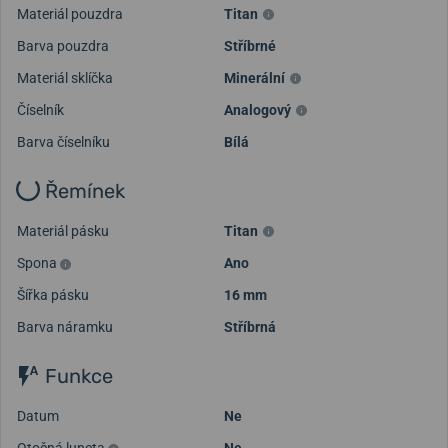
Materiál pouzdra
Titan
Barva pouzdra
Stříbrné
Materiál sklíčka
Minerální
Číselník
Analogový
Barva číselníku
Bílá
Řemínek
Materiál pásku
Titan
Spona
Ano
Šířka pásku
16 mm
Barva náramku
Stříbrná
Funkce
Datum
Ne
Otočná luneta
Ne