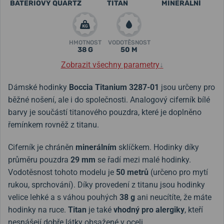
BATERIOVÝ QUARTZ
TITAN
MINERÁLNÍ
HMOTNOST
VODOTĚSNOST
38 G
50 M
Zobrazit všechny parametry
↓
Dámské hodinky
Boccia Titanium
3287-01
jsou určeny pro
běžné nošení, ale i do společnosti. Analogový ciferník bílé
barvy je součástí titanového pouzdra, které je doplněno
řemínkem rovněž z titanu.
Ciferník je chráněn
minerálním
sklíčkem. Hodinky díky
průměru pouzdra
29 mm
se řadí mezi malé hodinky.
Vodotěsnost tohoto modelu je
50 metrů
(určeno pro mytí
rukou, sprchování).
Díky provedení z titanu jsou hodinky
velice lehké a s váhou pouhých
38 g
ani neucítíte, že máte
hodinky na ruce.
Titan
je také
vhodný pro alergiky
, kteří
nesnášejí dobře látky obsažené v oceli.