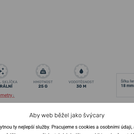
Šířka ř
L SKLÍČKA
HMOTNOST
VODOTĚSNOST
18 mm
RÁLNÍ
25 G
30 M
ametry
↓
ěžné nošení, ale i do společnosti. Model je
Výška p
Aby web běžel jako švýcary
koženého řemínku.
6,5 m
nou ty nejlepší služby. Pracujeme s cookies a osobními údaji, a
 na dámském zápěstí nesmí chybět. Titanové