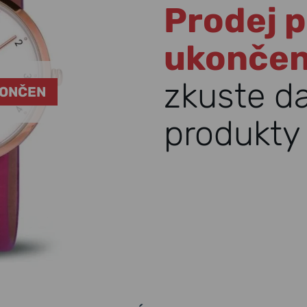
Prodej p
ukonče
zkuste d
KONČEN
produkty 