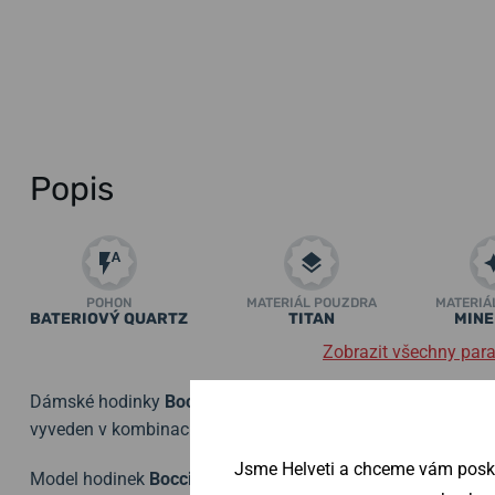
Popis
POHON
MATERIÁL POUZDRA
MATERIÁ
BATERIOVÝ QUARTZ
TITAN
MINE
Zobrazit všechny par
Dámské hodinky
Boccia Titanium 3309-05
jsou určeny pro b
vyveden v kombinaci titanového pouzdra s PVD úpravou a 
Jsme Helveti a chceme vám poskyt
Model hodinek
Boccia Titanium
3309-05
je přesně tím, co