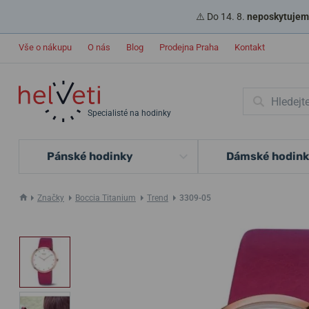
⚠️ Do 14. 8.
neposkytujeme
Vše o nákupu
O nás
Blog
Prodejna Praha
Kontakt
Specialisté na hodinky
Pánské hodinky
Dámské hodin
Značky
Boccia Titanium
Trend
3309-05