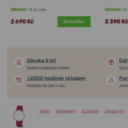
Skladem
Skladem
13. 8. u vás
13.
2 690 Kč
2 390 Kč
Do košíku
Záruka 5 let
Dár
Našim hodinkám věříme
Švýc
+2500 hodinek skladem
Por
Hodinky do 24h u vás
Jsme
↓
↓
↓
↓
Popis
Parametry
O značce
Dotazy (0)