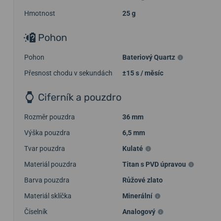
Hmotnost
25 g
Pohon
Pohon
Bateriový Quartz
Přesnost chodu v sekundách
±15 s / měsíc
Ciferník a pouzdro
Rozměr pouzdra
36 mm
Výška pouzdra
6,5 mm
Tvar pouzdra
Kulaté
Materiál pouzdra
Titan s PVD úpravou
Barva pouzdra
Růžové zlato
Materiál sklíčka
Minerální
Číselník
Analogový