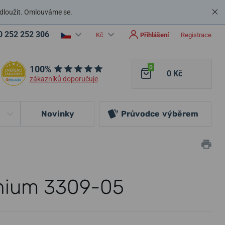
dloužit. Omlouváme se.
0 252 252 306
Kč
Přihlášení
Registrace
100%
0
0 Kč
zákazníků doporučuje
Novinky
Průvodce
výběrem
anium 3309-05