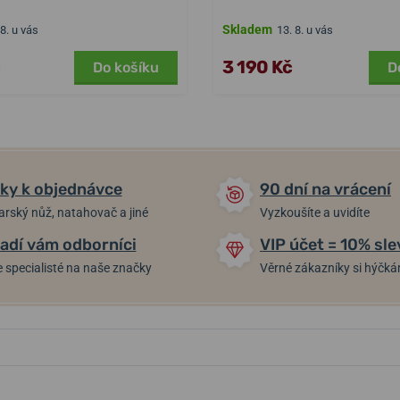
Skladem
 8. u vás
13. 8. u vás
3 190 Kč
Do košíku
D
ky k objednávce
90 dní na vrácení
arský nůž, natahovač a jiné
Vyzkoušíte a uvidíte
adí vám odborníci
VIP účet = 10% sle
 specialisté na naše značky
Věrné zákazníky si hýčk