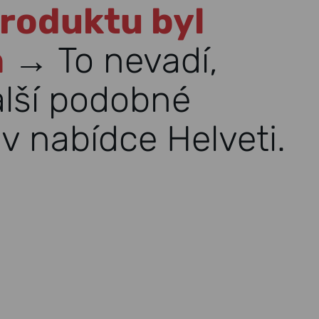
roduktu byl
n
→ To nevadí,
alší podobné
v nabídce Helveti.