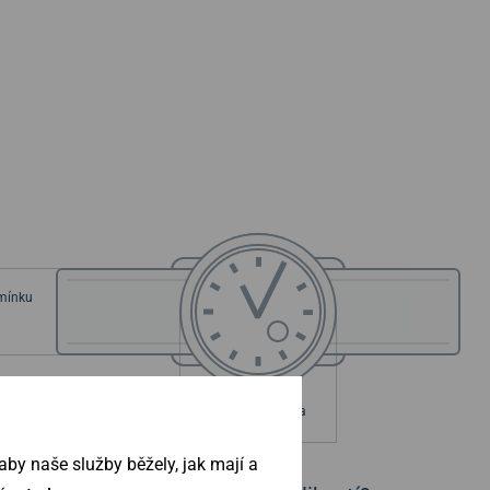
emínku
ouzdra
Průměr pouzdra
m
36 mm
by naše služby běžely, jak mají a