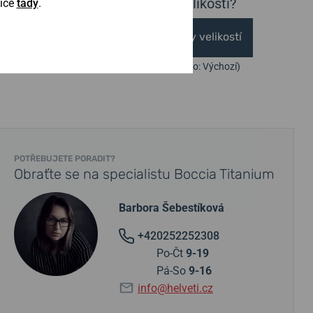
Nejste si jisti velikostí?
Více
tady
.
Vytisknout vzory velikostí
(U tisku nastavte Měřítko: Výchozí)
POTŘEBUJETE PORADIT?
Obraťte se na specialistu Boccia Titanium
Barbora Šebestíková
+420252252308
Po-Čt
9-19
Pá-So
9-16
info@helveti.cz