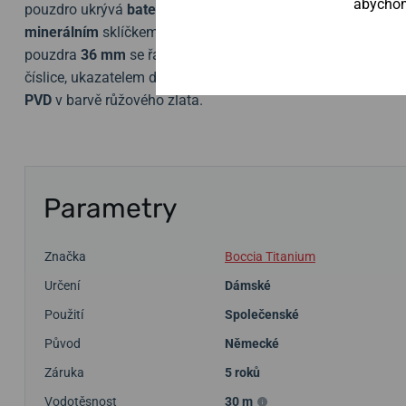
abychom 
pouzdro ukrývá
bateriový strojek
s přesností
±15 s / měsíc
minerálním
sklíčkem. Voděodolnost modelu je
30 m
,
což vy
pouzdra
36
mm
se řadí mezi větší dámské hodinky. Na pře
číslice, ukazatelem data hodinky nedisponují. Elegantnost
PVD
v barvě růžového zlata.
Parametry
Značka
Boccia Titanium
Určení
Dámské
Použití
Společenské
Původ
Německé
Záruka
5 roků
Vodotěsnost
30 m