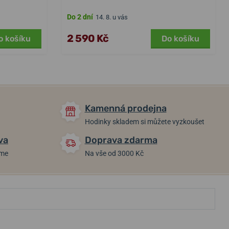
Do 2 dní
14. 8. u vás
2 590 Kč
o košíku
Do košíku
Kamenná prodejna
Hodinky skladem si můžete vyzkoušet
va
Doprava zdarma
áme
Na vše od 3000 Kč