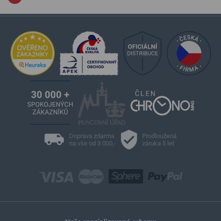
Doprava zdarma
Prodloužená
na vše od 3 000,-
záruka 5 let