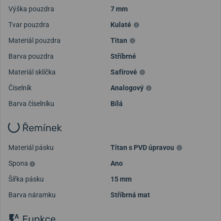
Výška pouzdra
7 mm
Tvar pouzdra
Kulaté
Materiál pouzdra
Titan
Barva pouzdra
Stříbrné
Materiál sklíčka
Safírové
Číselník
Analogový
Barva číselníku
Bílá
Řemínek
Materiál pásku
Titan s PVD úpravou
Spona
Ano
Šířka pásku
15 mm
Barva náramku
Stříbrná mat
Funkce