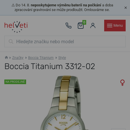
⚠️ Do 14. 8.
neposkytujeme výměnu baterií na počkání
a doba
zpracování gravírování se může prodloužit. Omlouváme se.
0
Menu
Značky
Boccia Titanium
Style
Boccia Titanium 3312-02
NA PRODEJNĚ