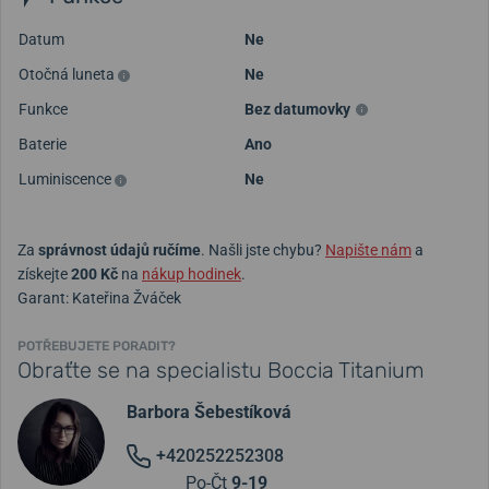
Datum
Ne
Otočná luneta
Ne
Funkce
Bez datumovky
Baterie
Ano
Luminiscence
Ne
Za
správnost údajů ručíme
. Našli jste chybu?
Napište nám
a
získejte
200 Kč
na
nákup hodinek
.
Garant: Kateřina Žváček
POTŘEBUJETE PORADIT?
Obraťte se na specialistu Boccia Titanium
Barbora Šebestíková
+420252252308
Po-Čt
9-19