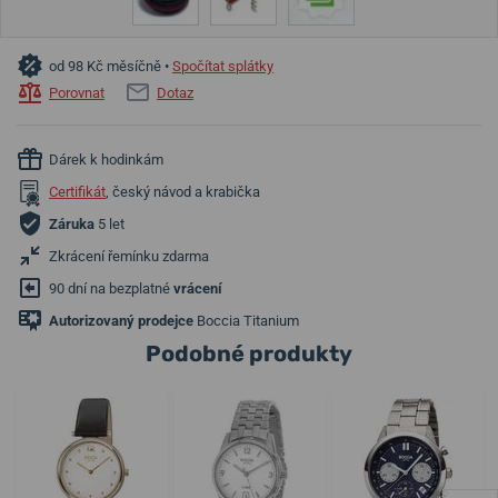
od 98 Kč měsíčně •
Spočítat splátky
Porovnat
Dotaz
Dárek k hodinkám
Certifikát
, český návod a krabička
Záruka
5 let
Zkrácení řemínku zdarma
90 dní na bezplatné
vrácení
Autorizovaný prodejce
Boccia Titanium
Podobné produkty