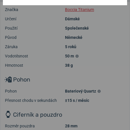
Značka
Boccia Titanium
Určení
Dámské
Použití
Společenské
Původ
Německé
Záruka
5 roků
Vodotěsnost
50 m
Hmotnost
38 g
Pohon
Pohon
Bateriový Quartz
Přesnost chodu v sekundách
±15 s / měsíc
Ciferník a pouzdro
Rozměr pouzdra
28 mm