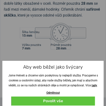
dobře látky obsažené v oceli. Rozměr pouzdra
28 mm
se
řadí mezi menší, dámské hodinky. Ciferník chrání
safírové
sklíčko
, které je vysoce odolné vůči poškrábání.
Šířka řemínku
15 mm
Výška pouzdra
Průměr pouzdra
7 mm
28 mm
Nejste si jisti velikostí?
Aby web běžel jako švýcary
Vytisknout vzory velikostí
Jsme Helveti a chceme vám poskytnou ty nejlepší služby. Pracujeme s
cookies a osobními údaji, aby naše služby běžely, jak mají a abychom
(U tisku nastavte Měřítko: Výchozí)
věděli, co se na našich stránkách děje a mohli je vylepšovat. Více
tady
.
Odmítnout
Povolit vše
Parametry a funkce