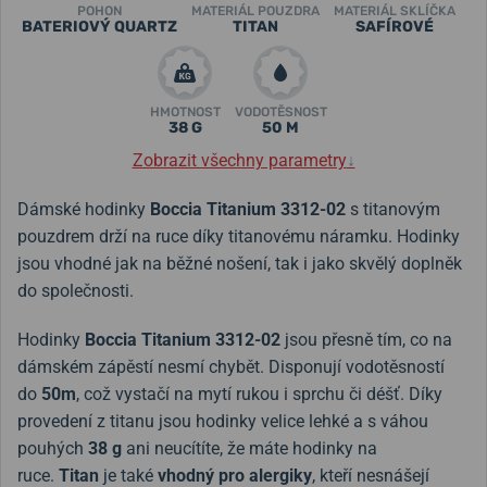
POHON
MATERIÁL POUZDRA
MATERIÁL SKLÍČKA
BATERIOVÝ QUARTZ
TITAN
SAFÍROVÉ
HMOTNOST
VODOTĚSNOST
38 G
50 M
Zobrazit všechny parametry
↓
Dámské hodinky
Boccia Titanium 3312-02
s titanovým
pouzdrem drží na ruce díky titanovému náramku. Hodinky
jsou vhodné jak na běžné nošení, tak i jako skvělý doplněk
do společnosti.
Hodinky
Boccia Titanium 3312-02
jsou přesně tím, co na
dámském zápěstí nesmí chybět. Disponují vodotěsností
do
50m
, což vystačí na mytí rukou i sprchu či déšť. Díky
provedení z titanu jsou hodinky velice lehké a s váhou
pouhých
38 g
ani neucítíte, že máte hodinky na
ruce.
Titan
je také
vhodný pro alergiky
, kteří nesnášejí