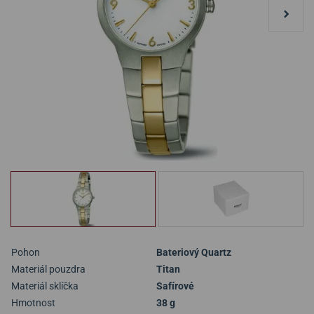
Pohon
Bateriový Quartz
Materiál pouzdra
Titan
Materiál sklíčka
Safírové
Hmotnost
38 g