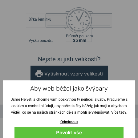
Šířka řemínku
Průměr pouzdra
35 mm
Výška pouzdra
Nejste si jisti velikostí?
Vytisknout vzory velikostí
(U tisku nastavte Měřítko: Výchozí)
Aby web běžel jako švýcary
Jsme Helveti a chceme vám poskytnou ty nejlepší služby. Pracujeme s
cookies a osobními údaji, aby naše služby běžely, jak mají a abychom
Parametry a funkce
věděli, co se na našich stránkách děje a mohli je vylepšovat. Více
tady
.
Odmítnout
Značka
Boccia Titanium
Povolit vše
Určení
Dámské