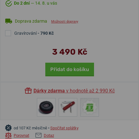
Do 2 dní
— 14. 8. u vás
Doprava zdarma
Možnosti dopravy
Gravírování
- 790 Kč
3 490 Kč
Přidat do košíku
Dárky zdarma
v hodnotě až 2 990 Kč
od 107 Kč měsíčně •
Spočítat splátky
Porovnat
Dotaz