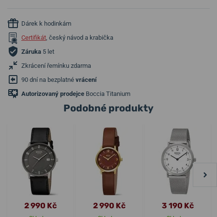
Dárek k hodinkám
Certifikát
, český návod a krabička
Záruka
5 let
Zkrácení řemínku zdarma
90 dní na bezplatné
vrácení
Autorizovaný prodejce
Boccia Titanium
Podobné produkty
2 990 Kč
2 990 Kč
3 190 Kč