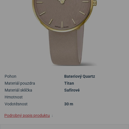
Pohon
Bateriový Quartz
Materiál pouzdra
Titan
Materiál sklíčka
Safírové
Hmotnost
Vodotěsnost
30 m
Podrobný popis produktu
↓