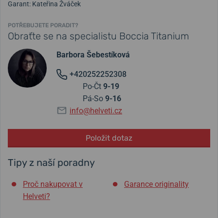
Garant: Kateřina Žváček
POTŘEBUJETE PORADIT?
Obraťte se na specialistu Boccia Titanium
Barbora Šebestíková
+420252252308
Po-Čt
9-19
Pá-So
9-16
info@helveti.cz
Položit dotaz
Tipy z naší poradny
Proč nakupovat v
Garance originality
Helveti?