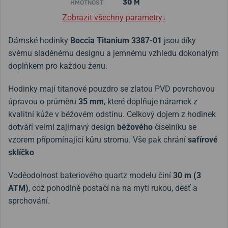
30 M
HMOTNOST
Zobrazit všechny parametry
↓
Dámské hodinky
Boccia Titanium 3387-01
jsou díky
svému sladěnému designu a jemnému vzhledu dokonalým
doplňkem pro každou ženu.
Hodinky mají titanové pouzdro se zlatou PVD povrchovou
úpravou o průměru
35 mm
, které doplňuje náramek z
kvalitní kůže v béžovém odstínu. Celkový dojem z hodinek
dotváří velmi zajímavý design
béžového
číselníku se
vzorem přípomínající kůru stromu. Vše pak chrání
safírové
sklíčko
Voděodolnost bateriového quartz modelu činí
30 m (3
ATM)
, což pohodlně postačí na na mytí rukou, déšť a
sprchování.