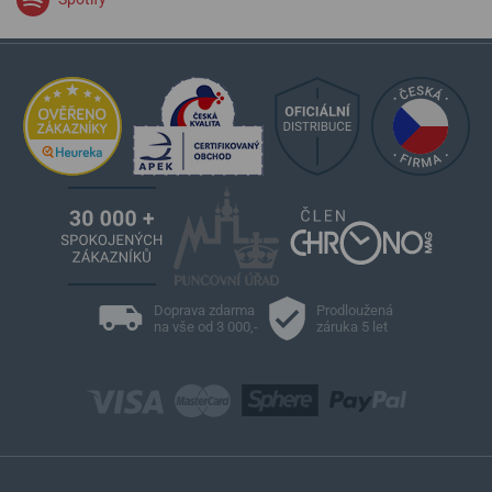
Doprava zdarma
Prodloužená
na vše od 3 000,-
záruka 5 let