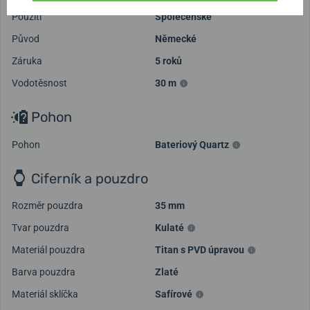
Použití
Společenské
Původ
Německé
Záruka
5 roků
Vodotěsnost
30 m
Pohon
Pohon
Bateriový Quartz
Ciferník a pouzdro
Rozměr pouzdra
35 mm
Tvar pouzdra
Kulaté
Materiál pouzdra
Titan s PVD úpravou
Barva pouzdra
Zlaté
Materiál sklíčka
Safírové