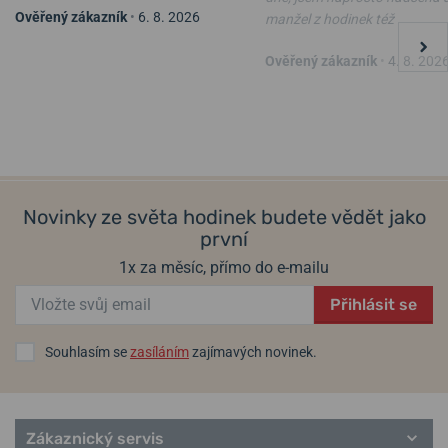
Ověřený zákazník
•
6. 8. 2026
manžel z hodinek též
Populární modelové řady Boccia Titanium
Boccia Titanium 3633-01
Boccia Titanium 3633-03
Ověřený zákazník
•
4. 8. 202
Ceramic
Classic
Dress
v pátek 14. 8. u vás
v pátek 14. 8. u vás
Skladem
Skladem
Outside
2 590 Kč
2 590 Kč
Solar
Sport
Style
Novinky ze světa hodinek budete vědět jako
Superslim
první
Trend
Royce
1x za měsíc, přímo do e-mailu
Přihlásit se
Souhlasím se
zasíláním
zajímavých novinek.
Zákaznický servis