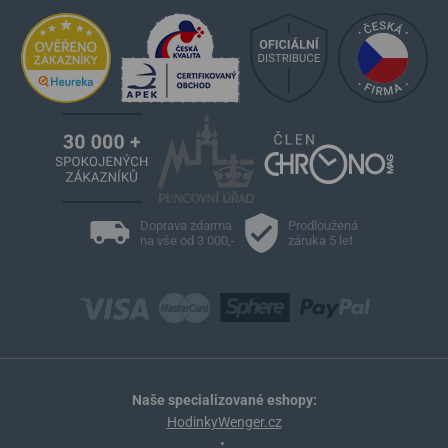
Doprava zdarma
Prodloužená
na vše od 3 000,-
záruka 5 let
Naše specializované eshopy:
HodinkyWenger.cz
•