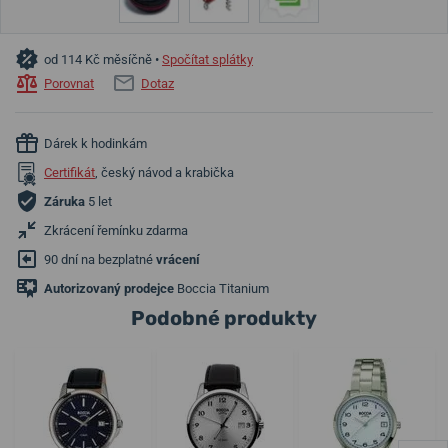
od 114 Kč měsíčně •
Spočítat splátky
Porovnat
Dotaz
Dárek k hodinkám
Certifikát
, český návod a krabička
Záruka
5 let
Zkrácení řemínku zdarma
90 dní na bezplatné
vrácení
Autorizovaný prodejce
Boccia Titanium
Podobné produkty