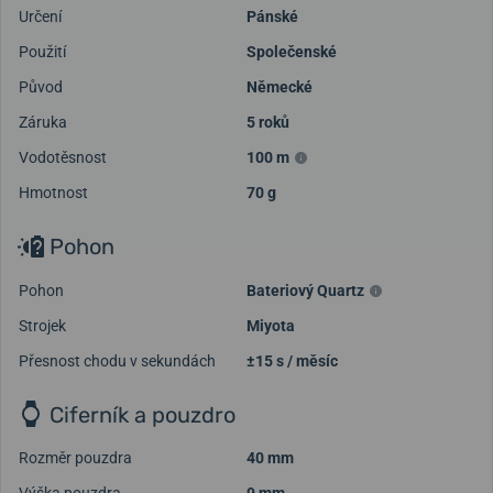
Určení
Pánské
Použití
Společenské
Původ
Německé
Záruka
5 roků
Vodotěsnost
100 m
Hmotnost
70 g
Pohon
Pohon
Bateriový Quartz
Strojek
Miyota
Přesnost chodu v sekundách
±15 s / měsíc
Ciferník a pouzdro
Rozměr pouzdra
40 mm