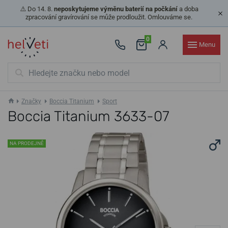
⚠️ Do 14. 8.
neposkytujeme výměnu baterií na počkání
a doba
zpracování gravírování se může prodloužit. Omlouváme se.
0
Menu
Značky
Boccia Titanium
Sport
Boccia Titanium 3633-07
NA PRODEJNĚ