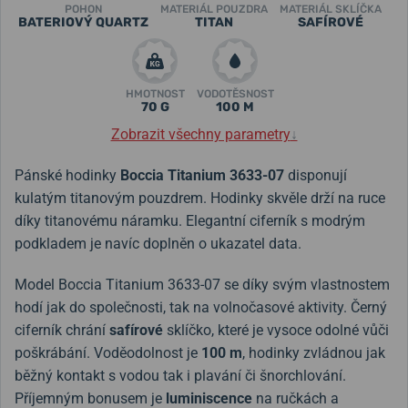
POHON
MATERIÁL POUZDRA
MATERIÁL SKLÍČKA
BATERIOVÝ QUARTZ
TITAN
SAFÍROVÉ
HMOTNOST
VODOTĚSNOST
70 G
100 M
Zobrazit všechny parametry
↓
Pánské hodinky
Boccia Titanium 3633-07
disponují
kulatým titanovým pouzdrem. Hodinky skvěle drží na ruce
díky titanovému náramku. Elegantní ciferník s modrým
podkladem je navíc doplněn o ukazatel data.
Model Boccia Titanium
3633-07
se díky svým vlastnostem
hodí jak do společnosti, tak na volnočasové aktivity. Černý
ciferník chrání
safírové
sklíčko, které je vysoce odolné vůči
poškrábání. Voděodolnost je
100 m
, hodinky zvládnou jak
běžný kontakt s vodou tak i plavání či šnorchlování.
Příjemným bonusem je
luminiscence
na ručkách a