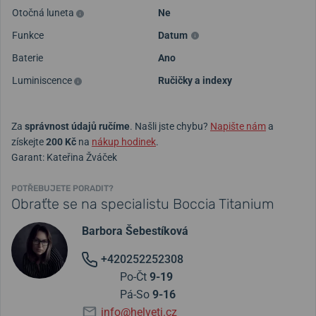
Otočná luneta
Ne
Funkce
Datum
Baterie
Ano
Luminiscence
Ručičky a indexy
Za
správnost údajů ručíme
. Našli jste chybu?
Napište nám
a
získejte
200 Kč
na
nákup hodinek
.
Garant: Kateřina Žváček
POTŘEBUJETE PORADIT?
Obraťte se na specialistu Boccia Titanium
Barbora Šebestíková
+420252252308
Po-Čt
9-19
Pá-So
9-16
info@helveti.cz