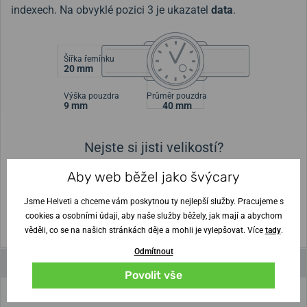
indexech. Na obvyklé pozici 3 je ukazatel
data
.
Šířka řemínku
20 mm
Výška pouzdra
Průměr pouzdra
9 mm
40 mm
Nejste si jisti velikostí?
Aby web běžel jako švýcary
Vytisknout vzory velikostí
Jsme Helveti a chceme vám poskytnou ty nejlepší služby. Pracujeme s
(U tisku nastavte Měřítko: Výchozí)
cookies a osobními údaji, aby naše služby běžely, jak mají a abychom
věděli, co se na našich stránkách děje a mohli je vylepšovat. Více
tady
.
Odmítnout
Parametry a funkce
Povolit vše
Značka
Boccia Titanium