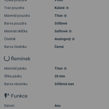
Výška pouzdra
9 mm
Tvar pouzdra
Kulaté
Materiál pouzdra
Titan
Barva pouzdra
Stříbrné
Materiál sklíčka
Safírové
Číselník
Analogový
Barva číselníku
Černá
Řemínek
Materiál pásku
Titan
Šířka pásku
20 mm
Barva náramku
Stříbrná mat
Funkce
Datum
Ano