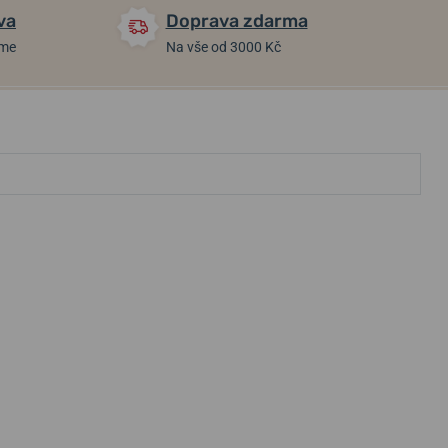
va
Doprava zdarma
áme
Na vše od 3000 Kč