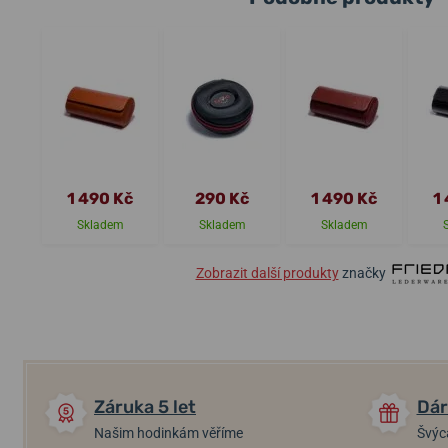
1 490 Kč
290 Kč
1 490 Kč
1
Skladem
Skladem
Skladem
Zobrazit další produkty
značky
Záruka 5 let
Dár
Našim hodinkám věříme
Švýc