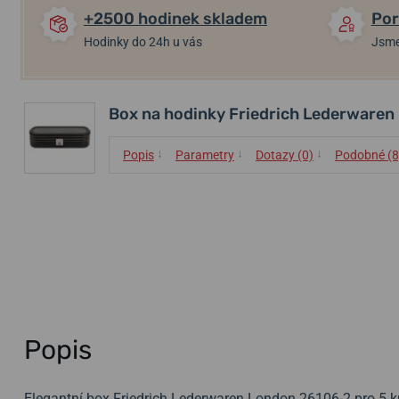
+2500 hodinek skladem
Por
Hodinky do 24h u vás
Jsme
Box na hodinky Friedrich Lederware
↓
↓
↓
Popis
Parametry
Dotazy (0)
Podobné (8
Popis
Elegantní box Friedrich Lederwaren London 26106-2 pro 5 