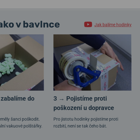
ako v bavlnce
Jak balíme hodinky
 zabalíme do
3 → Pojistíme proti
poškození u dopravce
měly šanci poškodit.
Pro jistotu hodinky pojistíme proti
lní vakuové polštářky.
rozbití, není se tak čeho bát.