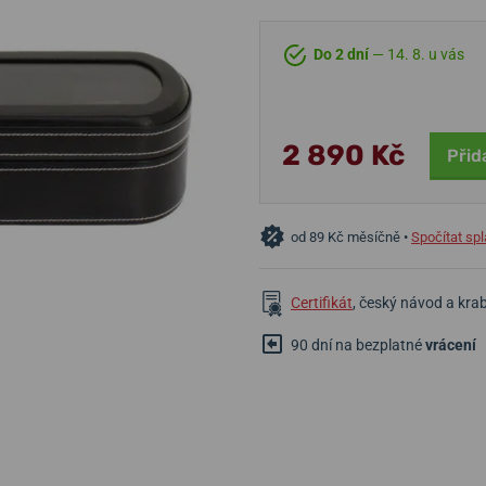
Do 2 dní
— 14. 8. u vás
2 890 Kč
Přid
od 89 Kč měsíčně •
Spočítat spl
Certifikát
, český návod a kra
90 dní na bezplatné
vrácení