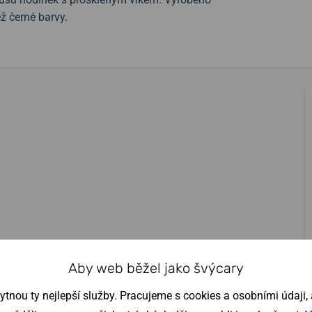
ěž černé barvy.
Aby web běžel jako švýcary
nou ty nejlepší služby. Pracujeme s cookies a osobními údaji, a
ejte
200 Kč
na
nákup hodinek
.