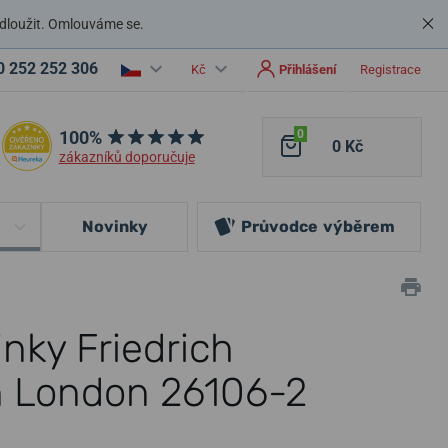
dloužit. Omlouváme se.
0 252 252 306
Kč
Přihlášení
Registrace
100%
0
0 Kč
zákazníků doporučuje
Novinky
Průvodce
výběrem
nky Friedrich
 London 26106-2