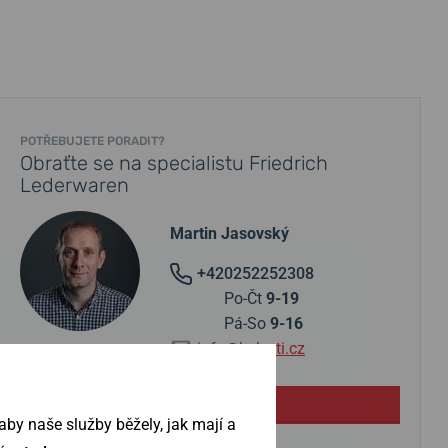
POTŘEBUJETE PORADIT?
Obraťte se na specialistu Friedrich
Lederwaren
Martin Jasovský
+420252252308
Po-Čt
9-19
Pá-So
9-16
info@helveti.cz
Položit dotaz
by naše služby běžely, jak mají a