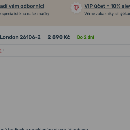
adí vám odborníci
VIP účet = 10% sle
 specialisté na naše značky
Věrné zákazníky si hýčk
n London 26106-2
2 890 Kč
Do 2 dní
↓
)
kusů hodinek s proskleným víkem. Vyrobeno