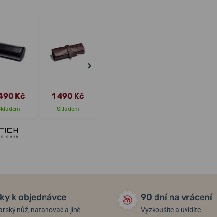
 490 Kč
1 490 Kč
2 390 Kč
1 990 Kč
Skladem
Skladem
Skladem
Skladem
ky k objednávce
90 dní na vrácení
arský nůž, natahovač a jiné
Vyzkoušíte a uvidíte