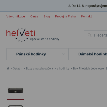
⚠️ Do 14. 8.
neposkytujeme
Vše o nákupu
O nás
Blog
Prodejna Praha
Kontakt
Specialisté na hodinky
Pánské hodinky
Dámské hodin
Ostatní
Boxy a natahovače
Na hodinky
Box Friedrich Lederwaren