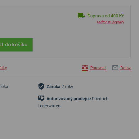
Doprava od 400 Kč
Možnosti dopravy
at do košíku
átky
Porovnat
Dotaz
bička
Záruka
2 roky
Autorizovaný prodejce
Friedrich
Lederwaren