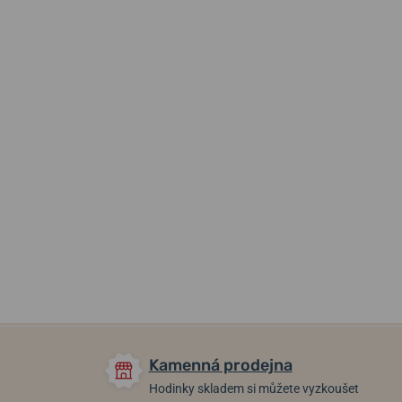
1 290 Kč
2 390 Kč
1 450 Kč
Skladem
Skladem
Skladem
Kamenná prodejna
Hodinky skladem si můžete vyzkoušet