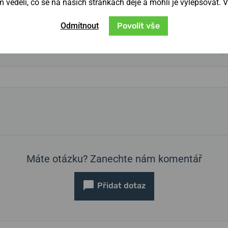
věděli, co se na našich stránkách děje a mohli je vylepšovat. 
Odmítnout
Povolit vše
Máte otázku? Zanechte nám komentář
Přidat dotaz