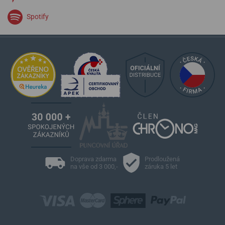
Spotify
Doprava zdarma
Prodloužená
na vše od 3 000,-
záruka 5 let