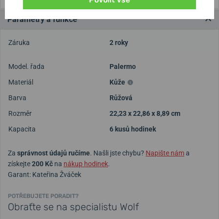
Parametry a funkce
Záruka
2 roky
Model. řada
Palermo
Materiál
Kůže
Barva
Růžová
Rozměr
22,23 x 22,86 x 8,89 cm
Kapacita
6 kusů hodinek
Za
správnost údajů ručíme
. Našli jste chybu?
Napište nám
a
získejte
200 Kč
na
nákup hodinek
.
Garant: Kateřina Žváček
POTŘEBUJETE PORADIT?
Obraťte se na specialistu Wolf