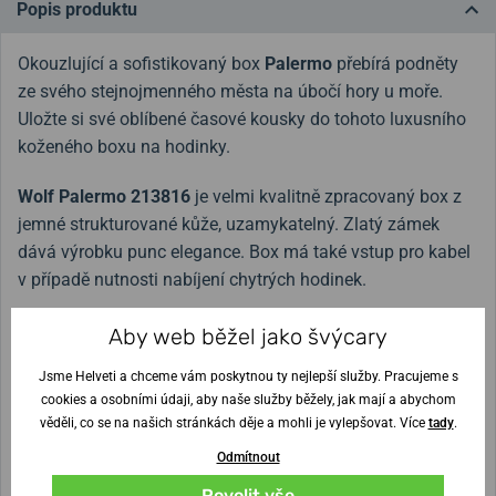
Popis produktu
Okouzlující a sofistikovaný box
Palermo
přebírá podněty
ze svého stejnojmenného města na úbočí hory u moře.
Uložte si své oblíbené časové kousky do tohoto luxusního
koženého boxu na hodinky.
Wolf Palermo 213816
je velmi kvalitně zpracovaný box z
jemné strukturované kůže, uzamykatelný. Zlatý zámek
dává výrobku punc elegance. Box má také vstup pro kabel
v případě nutnosti nabíjení chytrých hodinek.
Barevné provedení:
růžově zlatý exteriér / béžovo-růžový
Aby web běžel jako švýcary
interiér
Jsme Helveti a chceme vám poskytnou ty nejlepší služby. Pracujeme s
cookies a osobními údaji, aby naše služby běžely, jak mají a abychom
V článku
Hodinky v bezpečí? Poradíme, jaké pouzdro nebo
věděli, co se na našich stránkách děje a mohli je vylepšovat. Více
tady
.
box vybrat
najdete přehled typů pouzder a boxů na
Odmítnout
hodinky.
Povolit vše