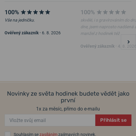
100%
100%
Vše na jedničku.
skvělé, i s gravírováním do d
dne, jsem naprosto nadšená 
Ověřený zákazník
•
6. 8. 2026
manžel z hodinek též
Kožené cestovní pouzdro
Cestovní pouzdro na hodinky
Ověřený zákazník
•
4. 8. 202
Helveti
Helveti Donut
ve čtvrtek 13. 8. u vás
ve čtvrtek 13. 8. u vás
Skladem
Skladem
1 490 Kč
290 Kč
Novinky ze světa hodinek budete vědět jako
první
1x za měsíc, přímo do e-mailu
Přihlásit se
Souhlasím se
zasíláním
zajímavých novinek.