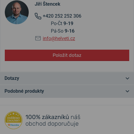
Jiří Štencek
+420 252 252 306
Po-Čt
9-19
Pá-So
9-16
info@helveti.cz
Položit dotaz
Dotazy
Podobné produkty
Máte otázku? Zanechte nám komentář
NEJPRODÁVANĚJŠÍ
NEJPRODÁVANĚJŠÍ
NA PRODEJNĚ
NA PRODEJNĚ
Přidat dotaz
100% zákazníků
náš
obchod doporučuje