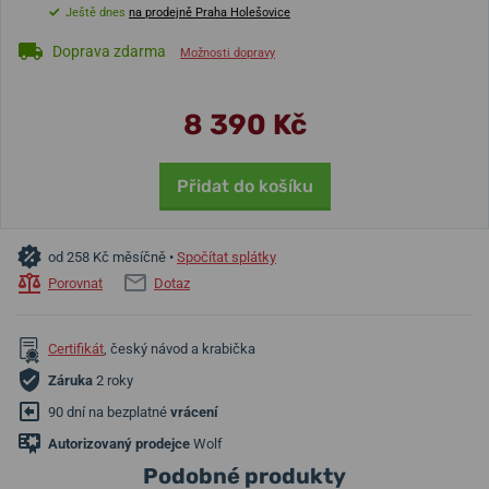
Ještě dnes
na prodejně Praha Holešovice
Doprava zdarma
Možnosti dopravy
8 390 Kč
Přidat do košíku
od 258 Kč měsíčně •
Spočítat splátky
Porovnat
Dotaz
Certifikát
, český návod a krabička
Záruka
2 roky
90 dní na bezplatné
vrácení
Autorizovaný prodejce
Wolf
Podobné produkty