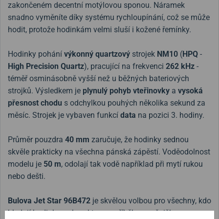
zakončeném decentní motýlovou sponou. Náramek
snadno vyměníte díky systému rychloupínání, což se může
hodit, protože hodinkám velmi sluší i kožené řemínky.
Hodinky pohání
výkonný quartzový
strojek
NM10
(
HPQ
-
High Precision Quartz
), pracující na frekvenci
262 kHz
-
téměř osminásobně vyšší než u běžných bateriových
strojků. Výsledkem je
plynulý pohyb vteřinovky
a
vysoká
přesnost chodu
s odchylkou pouhých několika sekund za
měsíc. Strojek je vybaven funkcí
data
na pozici 3. hodiny.
Průměr pouzdra
40 mm
zaručuje, že hodinky sednou
skvěle prakticky na všechna pánská zápěstí. Voděodolnost
modelu je
50 m
, odolají tak vodě například při mytí rukou
nebo dešti.
Bulova Jet Star 96B472
je skvělou volbou pro všechny, kdo
hledají hodinky s charakterem, příběhem a špičkovou