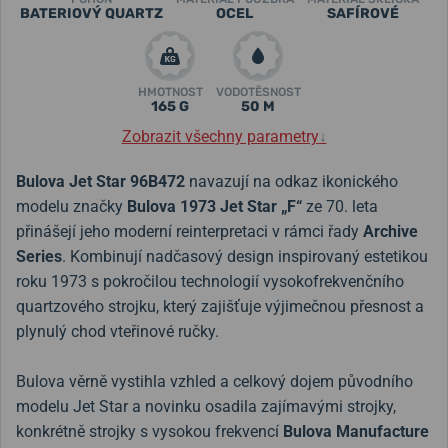
BATERIOVÝ QUARTZ
OCEL
SAFÍROVÉ
HMOTNOST
VODOTĚSNOST
165 G
50 M
Zobrazit všechny parametry
↓
Bulova Jet Star 96B472
navazují na odkaz ikonického
modelu značky
Bulova 1973 Jet Star „F“
ze 70. leta
přinášejí jeho moderní reinterpretaci v rámci řady
Archive
Series
. Kombinují nadčasový design inspirovaný estetikou
roku 1973 s pokročilou technologií vysokofrekvenčního
quartzového strojku, který zajišťuje výjimečnou přesnost a
plynulý chod vteřinové ručky.
Bulova věrně vystihla vzhled a celkový dojem původního
modelu Jet Star a novinku osadila zajímavými strojky,
konkrétně strojky s vysokou frekvencí
Bulova Manufacture