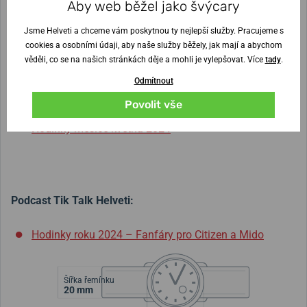
Aby web běžel jako švýcary
technologií.
Jsme Helveti a chceme vám poskytnou ty nejlepší služby. Pracujeme s
Recenze a testy:
cookies a osobními údaji, aby naše služby běžely, jak mají a abychom
věděli, co se na našich stránkách děje a mohli je vylepšovat. Více
tady
.
Hodinky roku 2024
Odmítnout
Testovali jsme hodinky Bulova Jet Star
Povolit vše
Hodinky měsíce května 2024
Podcast Tik Talk Helveti:
Hodinky roku 2024 – Fanfáry pro Citizen a Mido
Šířka řemínku
20 mm