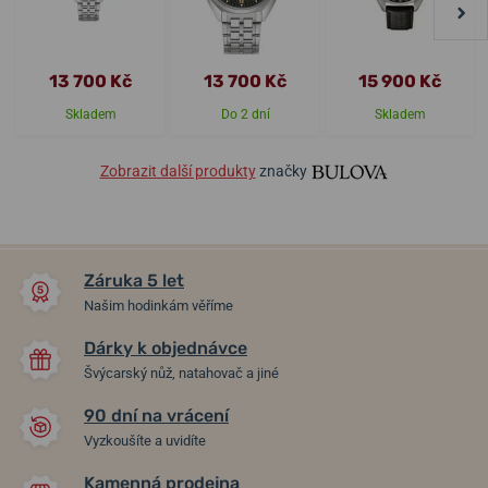
13 700 Kč
13 700 Kč
15 900 Kč
Skladem
Do 2 dní
Skladem
Zobrazit další produkty
značky
Záruka 5 let
Našim hodinkám věříme
Dárky k objednávce
Švýcarský nůž, natahovač a jiné
90 dní na vrácení
Vyzkoušíte a uvidíte
Kamenná prodejna