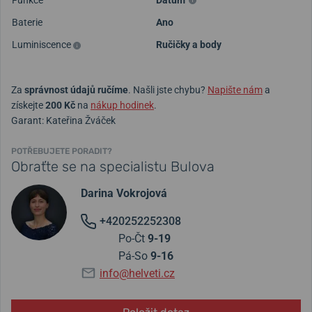
Baterie
Ano
Luminiscence
Ručičky a body
Za
správnost údajů ručíme
. Našli jste chybu?
Napište nám
a
získejte
200 Kč
na
nákup hodinek
.
Garant: Kateřina Žváček
POTŘEBUJETE PORADIT?
Obraťte se na specialistu Bulova
Darina Vokrojová
+420252252308
Po-Čt
9-19
Pá-So
9-16
info@helveti.cz