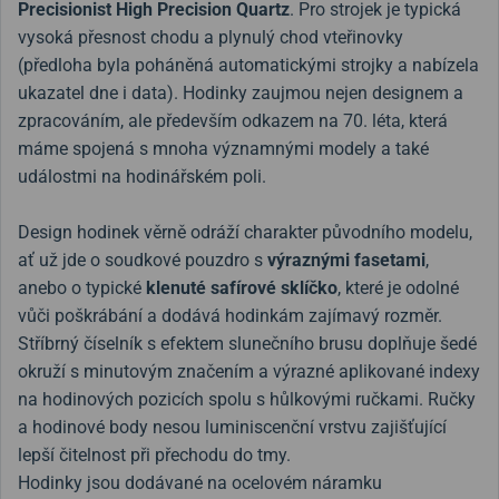
Precisionist High Precision Quartz
. Pro strojek je typická
vysoká přesnost chodu a plynulý chod vteřinovky
(předloha byla poháněná automatickými strojky a nabízela
ukazatel dne i data). Hodinky zaujmou nejen designem a
zpracováním, ale především odkazem na 70. léta, která
máme spojená s mnoha významnými modely a také
událostmi na hodinářském poli.
Design hodinek věrně odráží charakter původního modelu,
ať už jde o soudkové pouzdro s
výraznými fasetami
,
anebo o typické
klenuté safírové sklíčko
, které je odolné
vůči poškrábání a dodává hodinkám zajímavý rozměr.
Stříbrný číselník s efektem slunečního brusu doplňuje šedé
okruží s minutovým značením a výrazné aplikované indexy
na hodinových pozicích spolu s hůlkovými ručkami. Ručky
a hodinové body nesou luminiscenční vrstvu zajišťující
lepší čitelnost při přechodu do tmy.
Hodinky jsou dodávané na ocelovém náramku