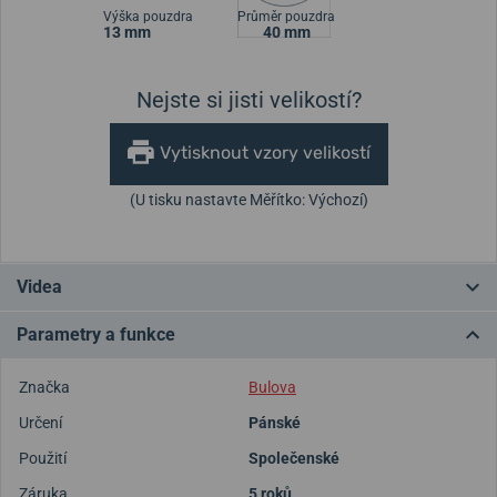
Výška pouzdra
Průměr pouzdra
13 mm
40 mm
Nejste si jisti velikostí?
Vytisknout vzory velikostí
(U tisku nastavte Měřítko: Výchozí)
Videa
Parametry a funkce
Značka
Bulova
Určení
Pánské
Použití
Společenské
Záruka
5 roků