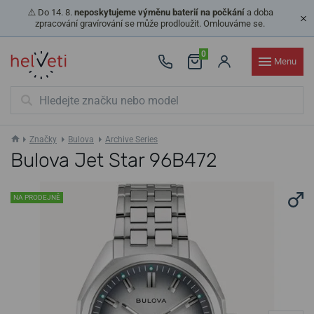
⚠️ Do 14. 8.
neposkytujeme výměnu baterií na počkání
a doba
zpracování gravírování se může prodloužit. Omlouváme se.
0
Menu
Značky
Bulova
Archive Series
Bulova Jet Star 96B472
NA PRODEJNĚ