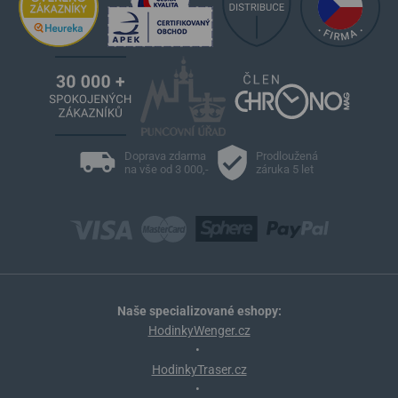
Doprava zdarma
Prodloužená
na vše od 3 000,-
záruka 5 let
Naše specializované eshopy:
HodinkyWenger.cz
•
HodinkyTraser.cz
•