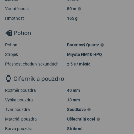
Vodotěsnost
50 m
Hmotnost
165 g
Pohon
Pohon
Bateriový Quartz
Strojek
Miyota NM10 HPQ
Přesnost chodu v sekundách
± 5 s / měsíc
Ciferník a pouzdro
Rozměr pouzdra
40 mm
Výška pouzdra
13 mm
Tvar pouzdra
Soudkové
Materiál pouzdra
Ušlechtilá ocel
Barva pouzdra
Stříbrné