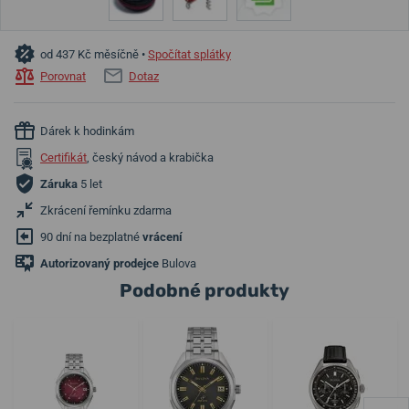
od 437 Kč měsíčně •
Spočítat splátky
Porovnat
Dotaz
Dárek k hodinkám
Certifikát
, český návod a krabička
Záruka
5 let
Zkrácení řemínku zdarma
90 dní na bezplatné
vrácení
Autorizovaný prodejce
Bulova
Podobné produkty