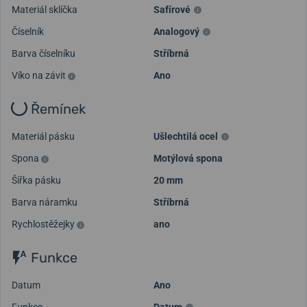
Materiál sklíčka
Safírové
Načíst další videa
Číselník
Analogový
Barva číselníku
Stříbrná
Víko na závit
Ano
Řemínek
Materiál pásku
Ušlechtilá ocel
Spona
Motýlová spona
Šířka pásku
20 mm
Barva náramku
Stříbrná
Rychlostěžejky
ano
Funkce
Datum
Ano
Funkce
Datum