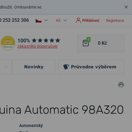
dloužit. Omlouváme se.
0 252 252 306
Kč
Přihlášení
Registrace
100%
0
0 Kč
zákazníků doporučuje
Novinky
Průvodce
výběrem
uina Automatic 98A320
Automatický