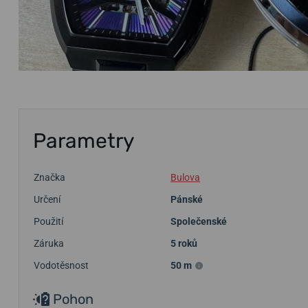
Parametry
Značka
Bulova
Určení
Pánské
Použití
Společenské
Záruka
5 roků
Vodotěsnost
50 m
Pohon