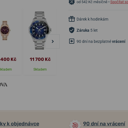
od 542 Kč měsíčně •
Spočítat s
Dárek k hodinkám
Záruka
5 let
90 dní na bezplatné
vrácení
 400 Kč
11 700 Kč
13 200 Kč
11 200 Kč
Skladem
Skladem
Skladem
Skladem
ky k objednávce
90 dní na vrácení