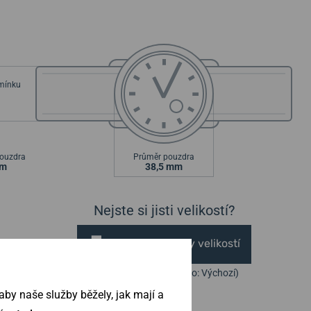
emínku
ouzdra
Průměr pouzdra
mm
38,5 mm
Nejste si jisti velikostí?
Vytisknout vzory velikostí
(U tisku nastavte Měřítko: Výchozí)
by naše služby běžely, jak mají a