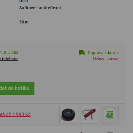
Ocel
Safírové - antireflexní
50 m
. 8. u vás
Doprava zdarma
Možnosti dopravy
a Holešovice
dat do košíku
tě až 2 990 Kč