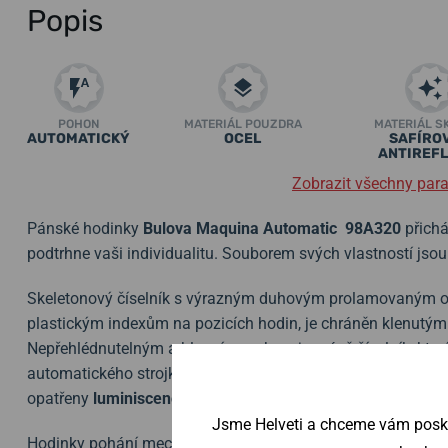
Popis
POHON
MATERIÁL POUZDRA
MATERIÁL S
AUTOMATICKÝ
OCEL
SAFÍROV
ANTIREFL
Zobrazit všechny par
Pánské hodinky
Bulova Maquina Automatic
98A320
přichá
podtrhne vaši individualitu. Souborem svých vlastností jso
Skeletonový číselník s výrazným duhovým prolamovaným o
plastickým indexům na pozicích hodin, je chráněn klenutý
Nepřehlédnutelným a hlavním prvkem je právě číselník, kte
automatického strojku. Pohled na něj nenarušují ani citlivě z
opatřeny
luminiscencí
a usnadňují tak odečet času při zho
Jsme Helveti a chceme vám poskyt
Hodinky pohání mechanický strojek s automatickým náta