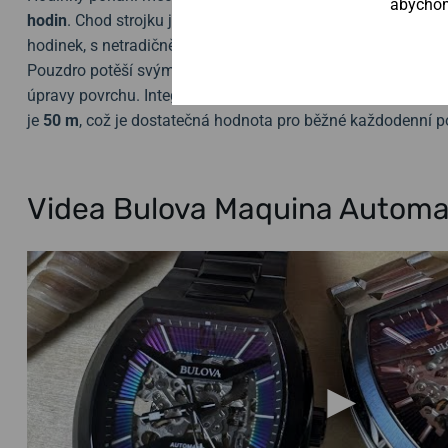
abychom 
hodin
. Chod strojku je možné krom číselníku sledovat tak
hodinek, s netradičně tvarovanými dílky, jsou vyrobené z ne
Pouzdro potěší svými
propracovanými detaily
v podobě fréz
úpravy povrchu. Integrovaný náramek je zakončen elegant
je
50 m
, což je dostatečná hodnota pro běžné každodenní po
Videa Bulova Maquina Autom