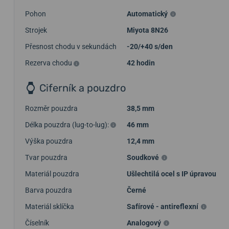
Pohon
Automatický
Strojek
Miyota 8N26
Přesnost chodu v sekundách
-20/+40 s/den
Rezerva chodu
42 hodin
Ciferník a pouzdro
Rozměr pouzdra
38,5 mm
Délka pouzdra (lug-to-lug):
46 mm
Výška pouzdra
12,4 mm
Tvar pouzdra
Soudkové
Materiál pouzdra
Ušlechtilá ocel s IP úpravou
Barva pouzdra
Černé
Materiál sklíčka
Safírové - antireflexní
Číselník
Analogový