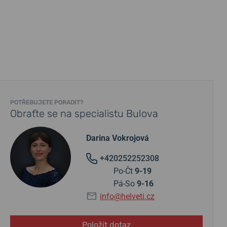
POTŘEBUJETE PORADIT?
Obraťte se na specialistu Bulova
Darina Vokrojová
+420252252308
Po-Čt
9-19
Pá-So
9-16
info@helveti.cz
Položit dotaz