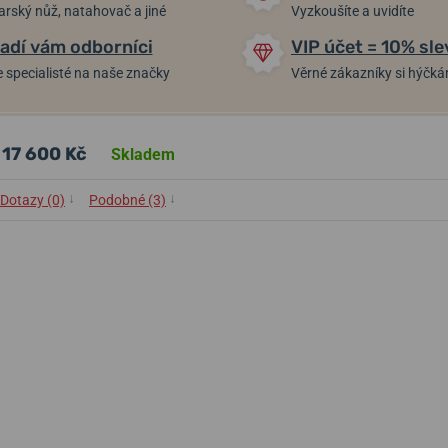
arský nůž, natahovač a jiné
Vyzkoušíte a uvidíte
adí vám odborníci
VIP účet = 10% sle
 specialisté na naše značky
Věrné zákazníky si hýčk
17 600 Kč
Skladem
↓
↓
Dotazy (0)
Podobné (3)