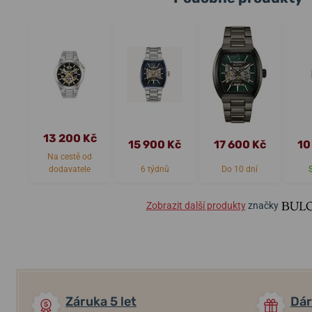
13 200 Kč
15 900 Kč
17 600 Kč
10
Na cestě od
dodavatele
6 týdnů
Do 10 dní
Zobrazit další produkty
značky
Záruka 5 let
Dár