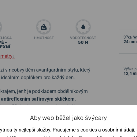
Šířka ř
KLÍČKA
HMOTNOST
VODOTĚSNOST
24 mm
É -
50 M
EXNÍ
ametry
↓
zí v neobvyklém avantgardním stylu, který
Výška p
12,4 
u ideálním doplňkem pro každý den.
krajem, jenž je podkladem obdélníkovým
m
antireflexním safírovým sklíčkem
.
rý umožňuje sledovat jemné soukolí
volené ručky, které jsou, stejně jako indexy,
Aby web běžel jako švýcary
ršených světelných podmínkách.
nou ty nejlepší služby. Pracujeme s cookies a osobními údaji, a
hem
Miyota 8N26
s rezervou chodu kolem
42