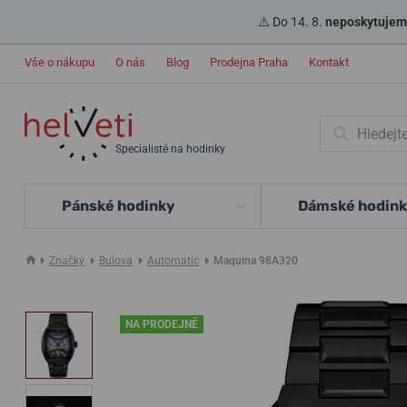
⚠️ Do 14. 8.
neposkytujeme
Vše o nákupu
O nás
Blog
Prodejna Praha
Kontakt
Specialisté na hodinky
Pánské hodinky
Dámské hodin
Značky
Bulova
Automatic
Maquina 98A320
NA PRODEJNĚ