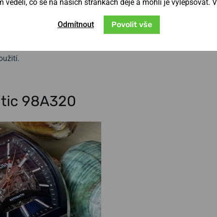
věděli, co se na našich stránkách děje a mohli je vylepšovat. 
é proskleným dýnkem. Pouzdro i náramek
rezové oceli s černou IP úpravou povrchu.
Odmítnout
Povolit vše
ovaných matných linií na bocích a celkové
ní motýlovou sponou.
Voděodolnost
hodinek
užití.
atic 98A320