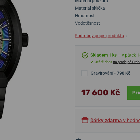
Materiál pouzdra
Materiál sklíčka
Hmotnost
Vodotěsnost
Podrobný popis produktu
↓
Skladem 1 ks
— v pátek 14
Ještě dnes
na prodejně Prah
Gravírování
- 790 Kč
17 600 Kč
Při
Dárky zdarma
v hodno