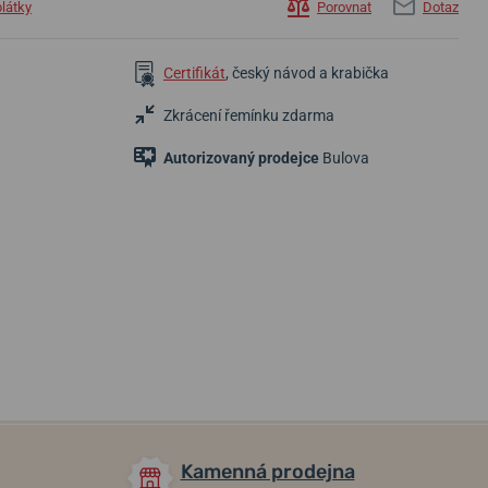
plátky
Porovnat
Dotaz
Certifikát
, český návod a krabička
Zkrácení řemínku zdarma
Autorizovaný prodejce
Bulova
36 300 Kč
13 200 Kč
13 200 Kč
24 890 Kč
Skladem
Skladem
Skladem
Kamenná prodejna