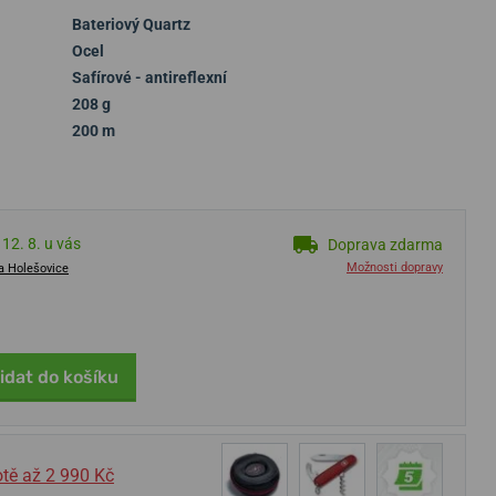
Bateriový Quartz
Ocel
Safírové - antireflexní
208 g
200 m
12. 8. u vás
Doprava zdarma
Možnosti dopravy
a Holešovice
idat do košíku
tě až 2 990 Kč