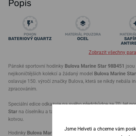
Popis
POHON
MATERIÁL POUZDRA
MATERIÁ
BATERIOVÝ QUARTZ
OCEL
SAFÍ
ANTIR
Zobrazit všechny par
Pánské sportovní hodinky
Bulova Marine Star 98B451
jsou 
nejikoničtějších kolekcí a žádaný model
Bulova Marine Star 
oslavuje 150. výročí značky Bulova, která se nikdy nebála 
zpracováním.
Speciální edice odkazuje na svého předchůdce ze 70. let p
Star
na číselníku a také jedinečným dýnkem hodinek s vy
kotvou.
Jsme Helveti a chceme vám poskyt
Hodinky
Bulova Marine Star 98B451
pohání vysokofrekvenč