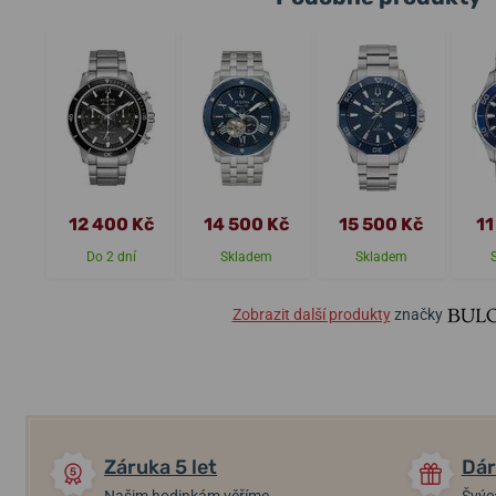
12 400 Kč
14 500 Kč
15 500 Kč
11
Do 2 dní
Skladem
Skladem
Zobrazit další produkty
značky
Záruka 5 let
Dár