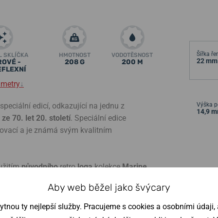
Šířka ř
L SKLÍČKA
HMOTNOST
VODOTĚSNOST
22 mm
ROVÉ -
208 G
200 M
EFLEXNÍ
ametry
↓
speciální edicí, odkazující na jednu z
Výška p
14,9 
ze 70. let 20. století
. Speciální edice
inovací a je známá svým kvalitním
oužitím
původního
retro
loga
kolekce
Marine
obrazeným logem, doplněným kormidlem a
Aby web běžel jako švýcary
nou ty nejlepší služby. Pracujeme s cookies a osobními údaji, a
ní quartzový strojek
Miyota NP20
(High