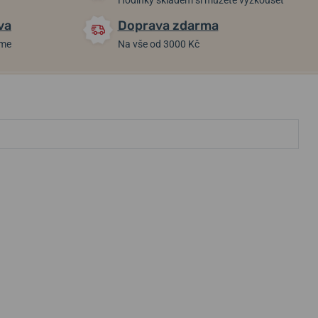
Hodinky skladem si můžete vyzkoušet
va
Doprava zdarma
áme
Na vše od 3000 Kč