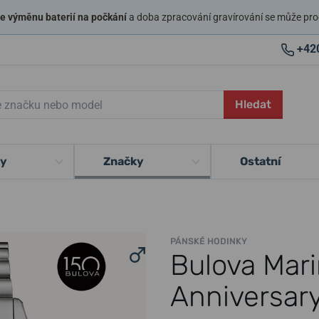
 výměnu baterií na počkání
a doba zpracování gravírování se může pro
+42
Hledat
ky
Značky
Ostatní
PÁNSKÉ HODINKY
Bulova Mar
Anniversar