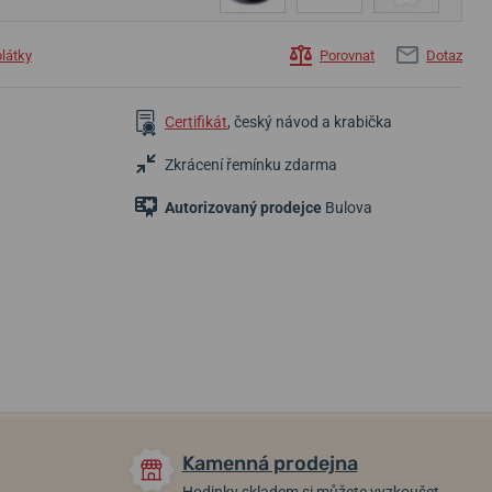
plátky
Porovnat
Dotaz
Certifikát
, český návod a krabička
Zkrácení řemínku zdarma
Autorizovaný prodejce
Bulova
36 300 Kč
19 500 Kč
30 900 Kč
24 890 Kč
Skladem
Skladem
Skladem
Kamenná prodejna