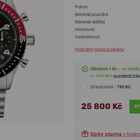
Pohon
Materiál pouzdra
Materiál sklíčka
Hmotnost
Vodotěsnost
Podrobný popis produktu
↓
Skladem 1 ks
— ve středu 
Ještě dnes
na prodejně Prah
Gravírování
- 790 Kč
25 800 Kč
Př
Dárky zdarma
v hodno