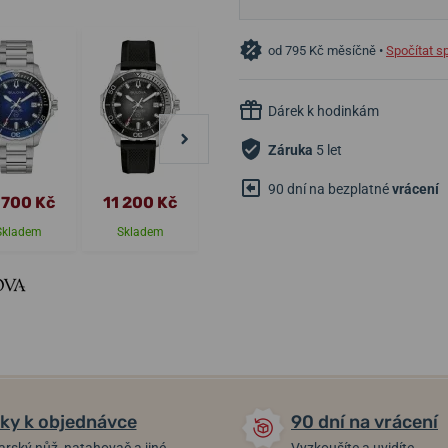
od 795 Kč měsíčně •
Spočítat s
Dárek k hodinkám
Záruka
5 let
90 dní na bezplatné
vrácení
 700 Kč
11 200 Kč
9 600 Kč
29 900 Kč
Skladem
Skladem
Skladem
Skladem
ky k objednávce
90 dní na vrácení