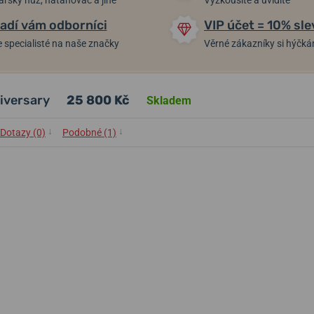
arský nůž, natahovač a jiné
Vyzkoušíte a uvidíte
adí vám odborníci
VIP účet = 10% sle
 specialisté na naše značky
Věrné zákazníky si hýčk
iversary
25 800 Kč
Skladem
↓
↓
Dotazy (0)
Podobné (1)