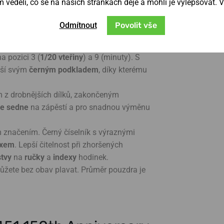
věděli, co se na našich stránkách děje a mohli je vylepšovat. 
e zhruba 8x více, než u běžných quartzových
přesnosti chodu s odchylkou v rozsahu
± 5 s
Odmítnout
Povolit vše
hod zobrazují přehledné subciferníky - čítač
ní stopky spouští a zastavuje, spodní nuluje
a pozici 3 (
1/20 vteřiny
) a 9 (minuty). S
ěší svým
černým podkladem
, díky kterému
 z drobnějších dílků, zakončeným
le sedne
na zápěstí a pro snadnou výměnu
značením. Černý číselník s výraznými
exem
. Lepší čitelnost při zhoršených
stvy
na
ručky
a
indexy
hodinek.
ůžete bez obav plavat. Průměr pouzdra je