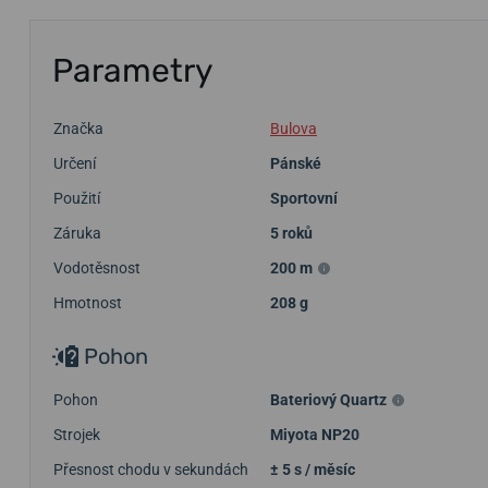
Parametry
Značka
Bulova
Určení
Pánské
Použití
Sportovní
Záruka
5 roků
Vodotěsnost
200 m
Hmotnost
208 g
Pohon
Pohon
Bateriový Quartz
Strojek
Miyota NP20
Přesnost chodu v sekundách
± 5 s / měsíc