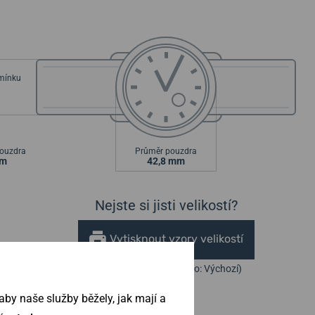
emínku
ouzdra
Průměr pouzdra
mm
42,8 mm
Nejste si jisti velikostí?
Vytisknout vzory velikostí
(U tisku nastavte Měřítko: Výchozí)
by naše služby běžely, jak mají a