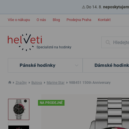
⚠️ Do 14. 8.
neposkytujeme
Vše o nákupu
O nás
Blog
Prodejna Praha
Kontakt
Specialisté na hodinky
Pánské hodinky
Dámské hodin
Značky
Bulova
Marine Star
98B451 150th Anniversary
NA PRODEJNĚ