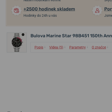
Našim hodinkám věříme
Švýc
+2500 hodinek skladem
Por
Hodinky do 24h u vás
Jsme
Bulova Marine Star 98B451 150th Ann
↓
↓
↓
↓
Popis
Videa (5)
Parametry
O značce