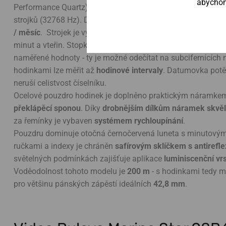
abychom 
Performance Quartz), pracující na
frekvenci 262 kHz
. To j
strojků (32768 Hz). Díky tomu je možné dosáhnout vysoké 
/ měsíc
. Strojek je vybaven funkcí
data
a
stopek
, jejichž c
minut a vteřin. Stopky lze ovládat postranními tlačítky - hor
naměřené hodnoty - ty je možné odečítat na subcifernících n
hodinkami lze měřit až
hodinové intervaly
. Datumovka pot
neruší celistvost číselníku.
Ocelové pouzdro hodinek je doplněno praktickým náramkem
překlápěcí sponou
. Díky
drobnějším dílkům náramek skvě
za řemínky je vybaven
systémem rychloupínání
.
Pouzdru dominuje otočná černočervená luneta s minutovým 
ručkami a indexy je chráněn
safírovým sklíčkem s antirefl
světelných podmínkách zajišťuje aplikace
luminiscenční vr
Voděodolnost tohoto modelu je
200 m
- s hodinkami tedy m
pro většinu pánských zápěstí ideálních
42,8 mm
.