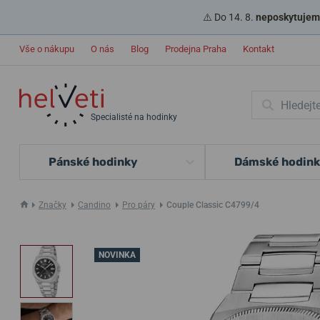
⚠️ Do 14. 8.
neposkytujeme
Vše o nákupu
O nás
Blog
Prodejna Praha
Kontakt
Specialisté na hodinky
Pánské hodinky
Dámské hodin
Značky
Candino
Pro páry
Couple Classic C4799/4
NOVINKA