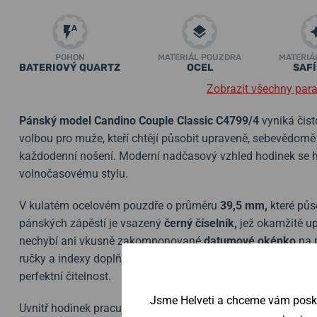
POHON
MATERIÁL POUZDRA
MATERIÁ
BATERIOVÝ QUARTZ
OCEL
SAF
Zobrazit všechny par
Pánský model Candino Couple Classic C4799/4
vyniká čist
volbou pro muže, kteří chtějí působit upraveně, sebevědomě
každodenní nošení. Moderní nadčasový vzhled hodinek se hod
volnočasovému stylu.
V kulatém ocelovém pouzdře o průměru
39,5 mm,
které půs
pánských zápěstí je vsazený
černý číselník,
jež okamžitě u
nechybí ani vkusně zakomponované
datumové okénko
na p
ručky a indexy doplňuje
safírové sklíčko
, které je vysoce o
perfektní čitelnost.
Jsme Helveti a chceme vám poskyt
Uvnitř hodinek pracuje
švýcarský quartzový strojek Ronda 