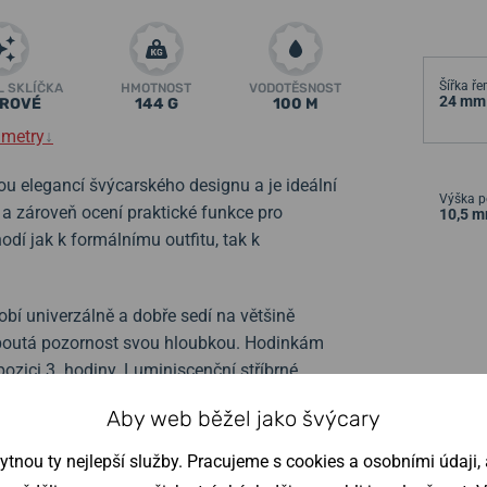
Šířka ř
L SKLÍČKA
HMOTNOST
VODOTĚSNOST
24 mm
ÍROVÉ
144 G
100 M
ametry
↓
ou elegancí švýcarského designu a je ideální
Výška p
 a zároveň ocení praktické funkce pro
10,5 
í jak k formálnímu outfitu, tak k
obí univerzálně a dobře sedí na většině
poutá pozornost svou hloubkou. Hodinkám
ozici 3. hodiny. Luminiscenční stříbrné
dolné proti poškrábání a dlouhodobě zajišťuje
Aby web běžel jako švýcary
nou ty nejlepší služby. Pracujeme s cookies a osobními údaji, a
715
, známý svou přesností a dlouhou