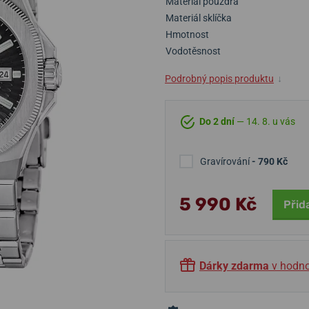
Materiál pouzdra
Materiál sklíčka
Hmotnost
Vodotěsnost
Podrobný popis produktu
↓
Do 2 dní
— 14. 8. u vás
Gravírování
- 790 Kč
5 990 Kč
Přid
Dárky zdarma
v hodno