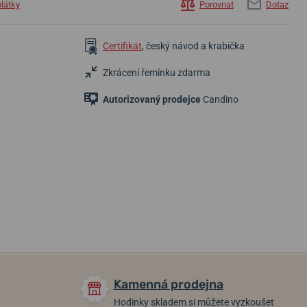
plátky
Porovnat
Dotaz
Certifikát
, český návod a krabička
Zkrácení řemínku zdarma
Autorizovaný prodejce
Candino
5 190 Kč
5 990 Kč
5 190 Kč
Do 2 dní
Do 2 dní
Do 2 dní
Kamenná prodejna
Hodinky skladem si můžete vyzkoušet