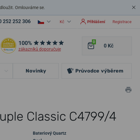
dloužit. Omlouváme se.
0 252 252 306
Kč
Přihlášení
Registrace
100%
0
0 Kč
zákazníků doporučuje
Novinky
Průvodce
výběrem
uple Classic C4799/4
Bateriový Quartz