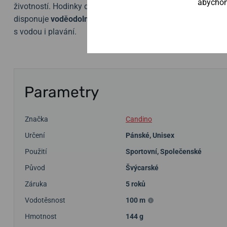
abychom 
životností. Hodinky doplňuje ocelový náramek v šířce
24 m
disponuje
voděodolností 100 m
(
10 ATM)
, takže bez probl
s vodou i plavání.
Parametry
Značka
Candino
Určení
Pánské
,
Unisex
Použití
Sportovní
,
Společenské
Původ
Švýcarské
Záruka
5 roků
Vodotěsnost
100 m
Hmotnost
144 g