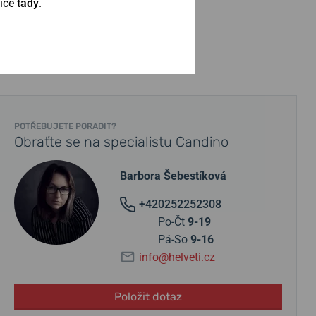
Více
tady
.
POTŘEBUJETE PORADIT?
Obraťte se na specialistu Candino
Barbora Šebestíková
+420252252308
Po-Čt
9-19
Pá-So
9-16
info@helveti.cz
Položit dotaz