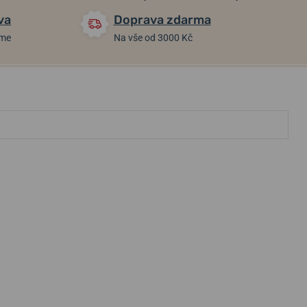
va
Doprava zdarma
áme
Na vše od 3000 Kč