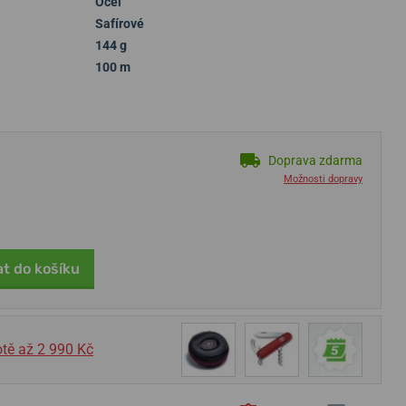
Ocel
Safírové
144 g
100 m
Doprava zdarma
Možnosti dopravy
at do košíku
tě až 2 990 Kč