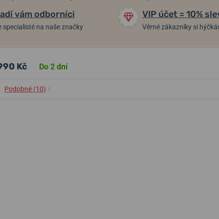
adí vám odborníci
VIP účet = 10% sle
 specialisté na naše značky
Věrné zákazníky si hýčk
990 Kč
Do 2 dní
↓
Podobné (10)