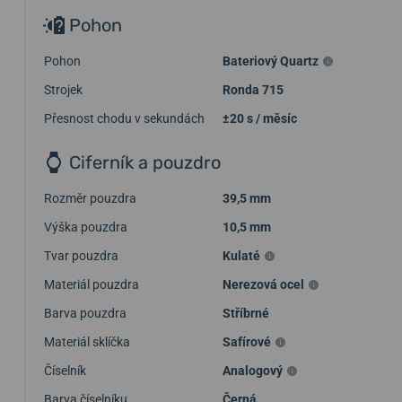
Pohon
Pohon
Bateriový Quartz
Strojek
Ronda 715
Přesnost chodu v sekundách
±20 s / měsíc
Ciferník a pouzdro
Rozměr pouzdra
39,5 mm
Výška pouzdra
10,5 mm
Tvar pouzdra
Kulaté
Materiál pouzdra
Nerezová ocel
Barva pouzdra
Stříbrné
Materiál sklíčka
Safírové
Číselník
Analogový
Barva číselníku
Černá