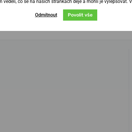
věděli, co se na našich stránkách děje a mohli je vylepšovat. 
m
, který dokonale ladí s pouzdrem. Model
émů zvládne sprchování, déšť, běžný kontakt
Odmítnout
Povolit vše