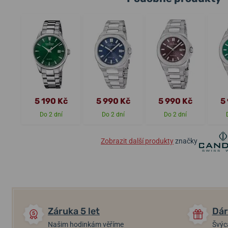
5 190 Kč
5 990 Kč
5 990 Kč
5
Do 2 dní
Do 2 dní
Do 2 dní
Zobrazit další produkty
značky
Záruka 5 let
Dár
Našim hodinkám věříme
Švýc