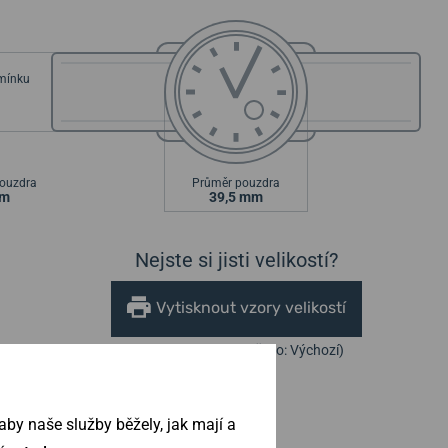
emínku
ouzdra
Průměr pouzdra
mm
39,5 mm
Nejste si jisti velikostí?
Vytisknout vzory velikostí
(U tisku nastavte Měřítko: Výchozí)
by naše služby běžely, jak mají a