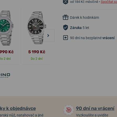
od 184 Kč měsíčně •
Spočítat s
Dárek k hodinkám
Záruka
5 let
90 dní na bezplatné
vrácení
 990 Kč
5 190 Kč
5 190 Kč
5 190 Kč
Do 2 dní
Do 2 dní
Do 2 dní
Do 2 dní
ky k objednávce
90 dní na vrácení
arský nůž, natahovač a jiné
Vyzkoušíte a uvidíte