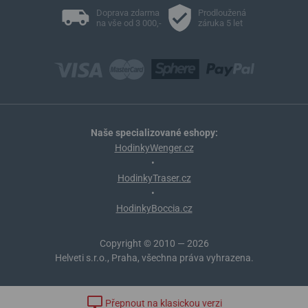
Doprava zdarma
Prodloužená
na vše od 3 000,-
záruka 5 let
Naše specializované eshopy:
HodinkyWenger.cz
•
HodinkyTraser.cz
•
HodinkyBoccia.cz
Copyright © 2010 — 2026
Helveti s.r.o., Praha, všechna práva vyhrazena.
Přepnout na klasickou verzi