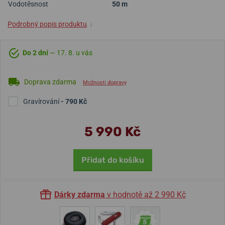
Vodotěsnost
50 m
Podrobný popis produktu
↓
Do 2 dní
— 17. 8. u vás
Doprava zdarma
Možnosti dopravy
Gravírování
- 790 Kč
5 990 Kč
Přidat do košíku
Dárky zdarma
v hodnotě až 2 990 Kč