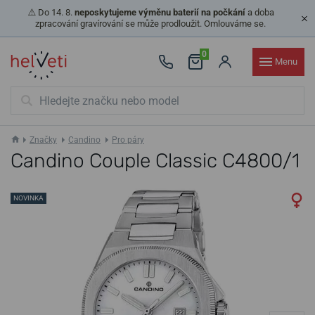
⚠️ Do 14. 8.
neposkytujeme výměnu baterií na počkání
a doba
zpracování gravírování se může prodloužit. Omlouváme se.
0
Menu
Značky
Candino
Pro páry
Candino Couple Classic C4800/1
NOVINKA