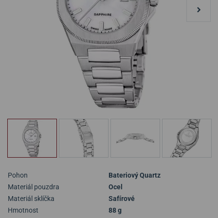
Pohon
Bateriový Quartz
Materiál pouzdra
Ocel
Materiál sklíčka
Safírové
Hmotnost
88 g