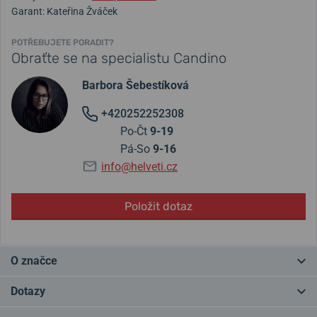
Garant: Kateřina Žváček
POTŘEBUJETE PORADIT?
Obraťte se na specialistu Candino
Barbora Šebestíková
+420252252308
Po-Čt
9-19
Pá-So
9-16
info@helveti.cz
Položit dotaz
O značce
Značka
Candino
se zrodila v roce
1947
ve švýcarském městě
Dotazy
Herbetswil, kde si hodinář Adolf Flury-Hug otevřel dílnu, v níž
realizoval své vizionářské počiny. Ne náhodou dodnes dílna stojí ve