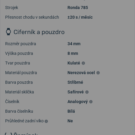
Strojek
Ronda 785
Přesnost chodu v sekundách
±20 s / měsíc
Ciferník a pouzdro
Rozměr pouzdra
34 mm
Výška pouzdra
8 mm
Tvar pouzdra
Kulaté
Materiál pouzdra
Nerezová ocel
Barva pouzdra
Stříbrné
Materiál sklíčka
Safírové
Číselník
Analogový
Barva číselníku
Bílá
Průhledné zadní víko
Ne