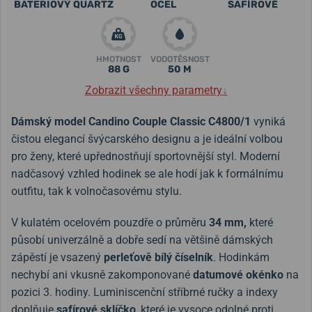
BATERIOVÝ QUARTZ
OCEL
SAFÍROVÉ
HMOTNOST
VODOTĚSNOST
88 G
50 M
Zobrazit všechny parametry
↓
Dámský model Candino Couple Classic C4800/1
vyniká
čistou elegancí švýcarského designu a je ideální volbou
pro ženy, které upřednostňují sportovnější styl. Moderní
nadčasový vzhled hodinek se ale hodí jak k formálnímu
outfitu, tak k volnočasovému stylu.
V kulatém ocelovém pouzdře o průměru
34 mm,
které
působí univerzálně a dobře sedí na většině dámských
zápěstí je vsazený
perleťově bílý číselník
. Hodinkám
nechybí ani vkusně zakomponované
datumové okénko
na
pozici 3. hodiny. Luminiscenční stříbrné ručky a indexy
doplňuje
safírové sklíčko
, které je vysoce odolné proti