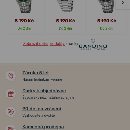
5 190 Kč
5 190 Kč
5 190 Kč
Do 2 dní
Do 2 dní
Do 2 dní
Zobrazit další produkty
značky
Záruka 5 let
Našim hodinkám věříme
Dárky k objednávce
Švýcarský nůž, natahovač a jiné
90 dní na vrácení
Vyzkoušíte a uvidíte
Kamenná prodejna