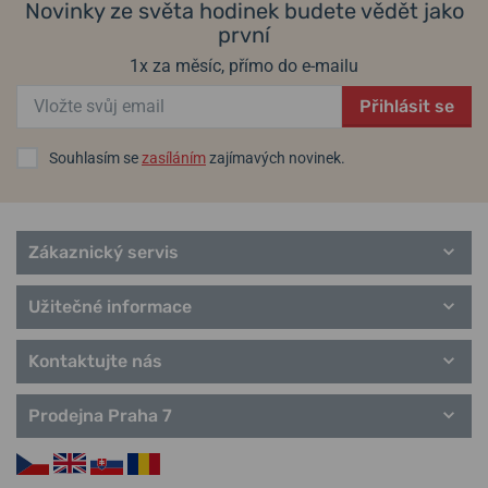
Novinky ze světa hodinek budete vědět jako
Gents Sport
první
Petit
Sport Chronos
1x za měsíc, přímo do e-mailu
Titanium
Candino pro páry
Přihlásit se
Souhlasím se
zasíláním
zajímavých novinek.
Zákaznický servis
Užitečné informace
Kontaktujte nás
Prodejna Praha 7