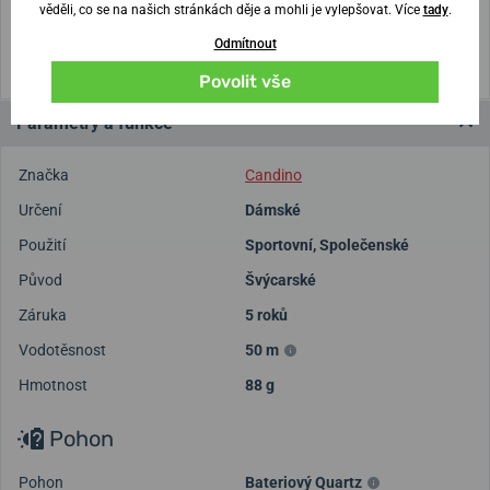
věděli, co se na našich stránkách děje a mohli je vylepšovat. Více
tady
.
(U tisku nastavte Měřítko: Výchozí)
Odmítnout
Povolit vše
Parametry a funkce
Značka
Candino
Určení
Dámské
Použití
Sportovní
,
Společenské
Původ
Švýcarské
Záruka
5 roků
Vodotěsnost
50 m
Hmotnost
88 g
Pohon
Pohon
Bateriový Quartz