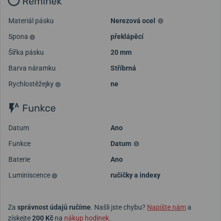
Řemínek
Materiál pásku
Nerezová ocel
Spona
překlápěcí
Šířka pásku
20 mm
Barva náramku
Stříbrná
Rychlostěžejky
ne
Funkce
Datum
Ano
Funkce
Datum
Baterie
Ano
Luminiscence
ručičky a indexy
Za
správnost údajů ručíme
. Našli jste chybu?
Napište nám
a
získejte
200 Kč
na
nákup hodinek
.