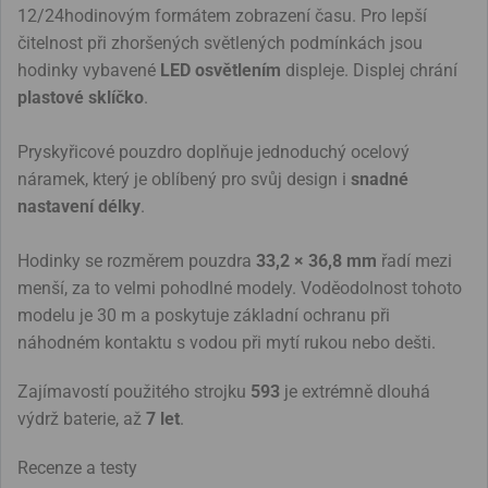
12/24hodinovým formátem zobrazení času. Pro lepší
čitelnost při zhoršených světlených podmínkách jsou
hodinky vybavené
LED osvětlením
displeje. Displej chrání
plastové sklíčko
.
Pryskyřicové pouzdro doplňuje jednoduchý ocelový
náramek, který je oblíbený pro svůj design i
snadné
nastavení délky
.
Hodinky se rozměrem pouzdra
33,2 × 36,8 mm
řadí mezi
menší, za to velmi pohodlné modely. Voděodolnost tohoto
modelu je 30 m a poskytuje základní ochranu při
náhodném kontaktu s vodou při mytí rukou nebo dešti.
Zajímavostí použitého strojku
593
je extrémně dlouhá
výdrž baterie, až
7 let
.
Recenze a testy