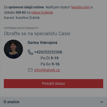
Za
správnost údajů ručíme
. Našli jste chybu?
Napište nám
a
získejte
200 Kč
na
nákup hodinek
.
Garant: Kateřina Žváček
POTŘEBUJETE PORADIT?
Obraťte se na specialistu Casio
Darina Vokrojová
+420252252308
Po-Čt
9-19
Pá-So
9-16
info@helveti.cz
Položit dotaz
O značce