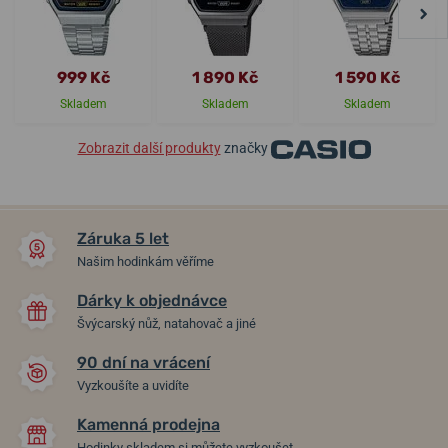
999 Kč
1 890 Kč
1 590 Kč
Skladem
Skladem
Skladem
Zobrazit další produkty
značky
Záruka 5 let
Našim hodinkám věříme
Dárky k objednávce
Švýcarský nůž, natahovač a jiné
90 dní na vrácení
Vyzkoušíte a uvidíte
Kamenná prodejna
Hodinky skladem si můžete vyzkoušet