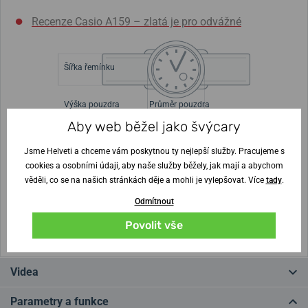
Recenze Casio A159 – zlatá je pro odvážné
Šířka řemínku
Výška pouzdra
Průměr pouzdra
8,5 mm
33,2 x 36,8 mm
Aby web běžel jako švýcary
Jsme Helveti a chceme vám poskytnou ty nejlepší služby. Pracujeme s
Nejste si jisti velikostí?
cookies a osobními údaji, aby naše služby běžely, jak mají a abychom
věděli, co se na našich stránkách děje a mohli je vylepšovat. Více
tady
.
Vytisknout vzory velikostí
Odmítnout
(U tisku nastavte Měřítko: Výchozí)
Povolit vše
Videa
Parametry a funkce