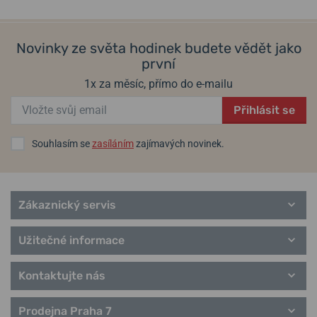
Casio.
Informace o výrobci: CASIO Europe GmbH, Casio-Platz 1 D-22848
Novinky ze světa hodinek budete vědět jako
Norderstedt, Německo / info@casio.de
první
Populární modelové řady Casio
1x za měsíc, přímo do e-mailu
G-Shock
Přihlásit se
Baby-G
Wave Ceptor
Edifice
Souhlasím se
zasíláním
zajímavých novinek.
Classic Collection
Pro Trek
Zákaznický servis
Užitečné informace
Kontaktujte nás
Prodejna Praha 7