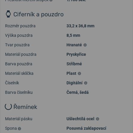
Ciferník a pouzdro
Rozměr pouzdra
33,2 x 36,8 mm
Výška pouzdra
8,5 mm
Tvar pouzdra
Hranaté
Načíst další videa
Materiál pouzdra
Pryskyřice
Barva pouzdra
Stříbrné
Materiál sklíčka
Plast
Číselník
Digitální
Barva číselníku
Černá, šedá
Řemínek
Materiál pásku
Ušlechtilá ocel
Spona
Posuvná zaklapovací