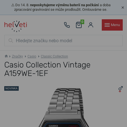
⚠️ Do 14. 8.
neposkytujeme výměnu baterií na počkání
a doba
zpracování gravírování se může prodloužit. Omlouváme se.
0
Menu
Značky
Casio
Classic Collection
Casio Collection Vintage
A159WE-1EF
NOVINKA