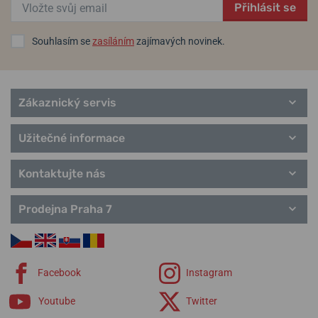
Přihlásit se
Souhlasím se
zasíláním
zajímavých novinek.
Zákaznický servis
Užitečné informace
Kontaktujte nás
Prodejna Praha 7
Facebook
Instagram
Youtube
Twitter