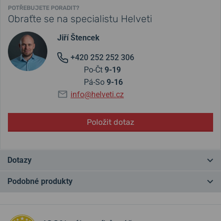
POTŘEBUJETE PORADIT?
Obraťte se na specialistu Helveti
Jiří Štencek
+420 252 252 306
Po-Čt
9-19
Pá-So
9-16
info@helveti.cz
Položit dotaz
Dotazy
Podobné produkty
Máte otázku? Zanechte nám komentář
NA PRODEJNĚ
NA PRODEJNĚ
Přidat dotaz