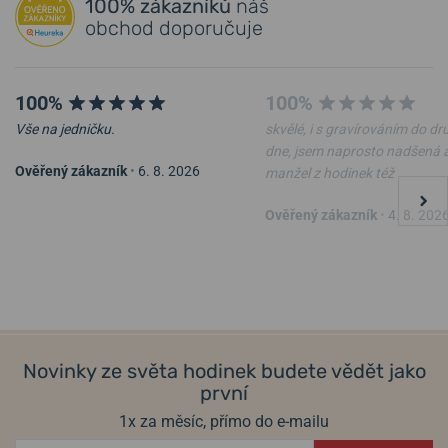
100% zákazníků
náš
obchod doporučuje
100%
100%
Vše na jedničku.
skvělé, i s gravírováním do d
dne, jsem naprosto nadšená 
Ověřený zákazník
•
6. 8. 2026
manžel z hodinek též
Tmavě hnědé kožené očko
Černé pryžové očko 20 mm
Ověřený zákazník
•
4. 8. 202
20 mm (1ks)
(1ks)
13. 8. u vás
13. 8. u vás
Skladem
Skladem
50 Kč
50 Kč
Novinky ze světa hodinek budete vědět jako
první
1x za měsíc, přímo do e-mailu