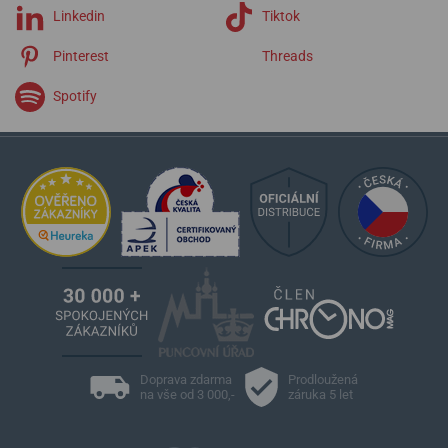
Linkedin
Tiktok
Pinterest
Threads
Spotify
Doprava zdarma
Prodloužená
na vše od 3 000,-
záruka 5 let