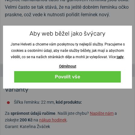
Velmi často se tak stává, že na ještě dobrém řemínku očko
praskne, což vede k nutnosti pořídit řemínek nový.
Stačí si však koupit pouze toto pryžové očko, čímž
Aby web běžel jako švýcary
prodloužíte životnost vašeho řemínku.
Jsme Helveti a chceme vám poskytnou ty nejlepší služby. Pracujeme s
Pro řemínky s šířkou 22 mm. Cena je za 1 ks.
cookies a osobními údaji, aby naše služby běžely, jak mají a abychom
věděli, co se na našich stránkách děje a mohli je vylepšovat. Více
tady
.
Odmítnout
Parametry a funkce
Povolit vše
Varianty
Šířka řemínku: 22 mm,
kód produktu:
Za
správnost údajů ručíme
. Našli jste chybu?
Napište nám
a
získejte
200 Kč
na
nákup hodinek
.
Garant: Kateřina Žváček