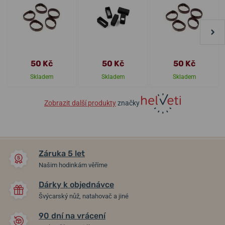
50 Kč
50 Kč
50 Kč
Skladem
Skladem
Skladem
Zobrazit další produkty
značky
Záruka 5 let
Našim hodinkám věříme
Dárky k objednávce
Švýcarský nůž, natahovač a jiné
90 dní na vrácení