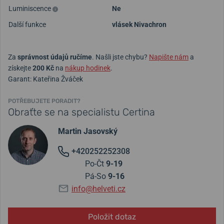
Luminiscence
Ne
Další funkce
vlásek Nivachron
Za
správnost údajů ručíme
. Našli jste chybu?
Napište nám
a
získejte
200 Kč
na
nákup hodinek
.
Garant: Kateřina Žváček
POTŘEBUJETE PORADIT?
Obraťte se na specialistu Certina
Martin Jasovský
+420252252308
Po-Čt
9-19
Pá-So
9-16
info@helveti.cz
Položit dotaz