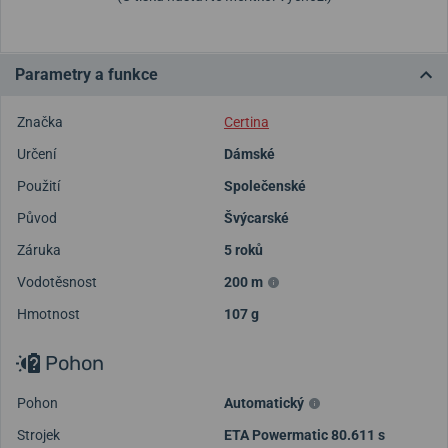
Parametry a funkce
Značka
Certina
Určení
Dámské
Použití
Společenské
Původ
Švýcarské
Záruka
5 roků
Vodotěsnost
200 m
Hmotnost
107 g
Pohon
Pohon
Automatický
Strojek
ETA Powermatic 80.611 s