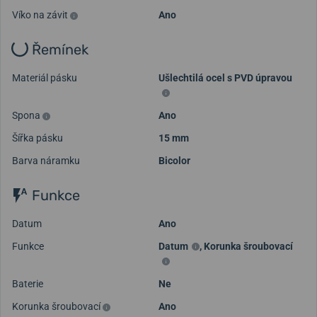
Víko na závit
Ano
Řemínek
Materiál pásku
Ušlechtilá ocel s PVD úpravou
Spona
Ano
Šířka pásku
15 mm
Barva náramku
Bicolor
Funkce
Datum
Ano
Funkce
Datum
,
Korunka šroubovací
Baterie
Ne
Korunka šroubovací
Ano