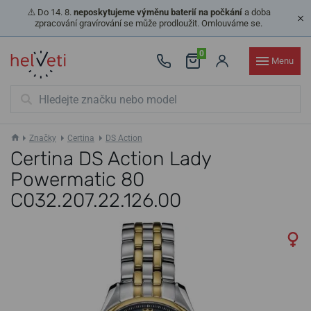
⚠️ Do 14. 8.
neposkytujeme výměnu baterií na počkání
a doba
zpracování gravírování se může prodloužit. Omlouváme se.
0
Menu
Značky
Certina
DS Action
Certina DS Action Lady
Powermatic 80
C032.207.22.126.00