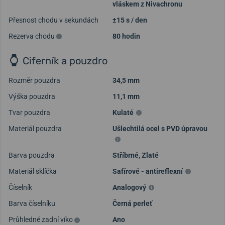
vláskem z Nivachronu
Přesnost chodu v sekundách
±15 s / den
Rezerva chodu
80 hodin
Ciferník a pouzdro
Rozměr pouzdra
34,5 mm
Výška pouzdra
11,1 mm
Tvar pouzdra
Kulaté
Materiál pouzdra
Ušlechtilá ocel s PVD úpravou
Barva pouzdra
Stříbrné
,
Zlaté
Materiál sklíčka
Safírové - antireflexní
Číselník
Analogový
Barva číselníku
Černá perleť
Průhledné zadní víko
Ano