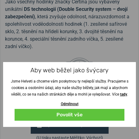
Jako všechny hodinky značky Certina jsou vybaveny
unikátní
DS technologií (Double Security system – dvojí
zabezpečení)
, která zvyšuje odolnost, nárazuvzdornost a
spolehlivost voděodolnosti hodinek (1. zesílené safírové
sklo, 2. těsnění na hřídeli korunky, 3. dvojité těsnění na
korunce, 4. speciální těsnění zadního víčka, 5. zesílené
zadní víčko).
Aby web běžel jako švýcary
Šířka řemínku
15 mm
Jsme Helveti a chceme vám poskytnou ty nejlepší služby. Pracujeme s
Výška pouzdra
Průměr pouzdra
cookies a osobními údaji, aby naše služby běžely, jak mají a abychom
11,1 mm
34,5 mm
věděli, co se na našich stránkách děje a mohli je vylepšovat. Více
tady
.
Odmítnout
Nejste si jisti velikostí?
Povolit vše
Vytisknout vzory velikostí
(U tisku nastavte Měřítko: Výchozí)