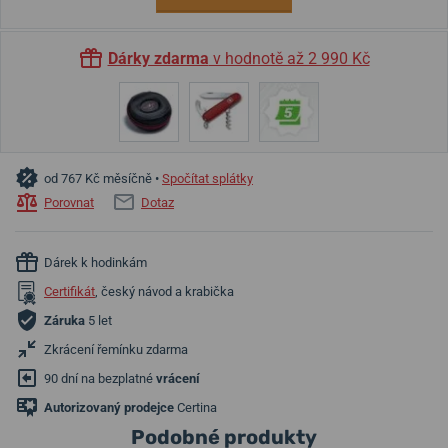
Dárky zdarma
v hodnotě až 2 990 Kč
od 767 Kč měsíčně •
Spočítat splátky
Porovnat
Dotaz
Dárek k hodinkám
Certifikát
, český návod a krabička
Záruka
5 let
Zkrácení řemínku zdarma
90 dní na bezplatné
vrácení
Autorizovaný prodejce
Certina
Podobné produkty