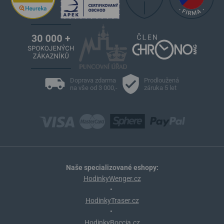
Doprava zdarma
Prodloužená
na vše od 3 000,-
záruka 5 let
Naše specializované eshopy:
HodinkyWenger.cz
•
HodinkyTraser.cz
•
HodinkyBoccia.cz