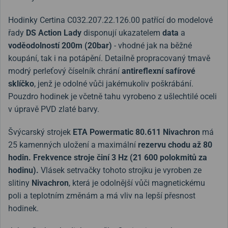
Hodinky Certina C032.207.22.126.00
patřící do modelové
řady
DS Action Lady
disponují ukazatelem
data
a
voděodolností
200m (20bar)
- vhodné jak na běžné
koupání, tak i na potápění. Detailně propracovaný tmavě
modrý perleťový číselník chrání
antireflexní safírové
sklíčko
, jenž je odolné vůči jakémukoliv poškrábání.
Pouzdro hodinek je včetně tahu vyrobeno z ušlechtilé oceli
v úpravě PVD zlaté barvy.
Švýcarský strojek
ETA Powermatic 80.611 Nivachron
má
25 kamenných uložení a maximální
rezervu chodu až 80
hodin. F
rekvence stroje činí 3 Hz (21 600 polokmitů za
hodinu).
Vlásek setrvačky tohoto strojku je vyroben ze
slitiny
Nivachron
, která je odolnější vůči magnetickému
poli a teplotním změnám a má vliv na lepší přesnost
hodinek.