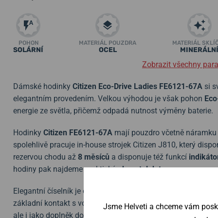
POHON
MATERIÁL POUZDRA
MATERIÁL SKLÍ
SOLÁRNÍ
OCEL
MINERÁLN
Zobrazit všechny par
Dámské hodinky
Citizen Eco-Drive Ladies FE6121-67A
si s
elegantním provedením. Velkou výhodou je však pohon
Eco
energie ze světla, přičemž odpadá nutnost výměny baterie.
Hodinky
Citizen FE6121-67A
mají pouzdro včetně náramku
spolehlivě pracuje in-house strojek Citizen J810, který di
rezervou chodu až
8 měsíců
a disponuje též funkcí
indikáto
hodiny pak najdeme praktický
ukazatel data
.
Elegantní číselník je chráněn
minerálním sklíčkem
. Voděod
základní kontakt s vodou, jako déšť, či sprcha. Tyto hodin
Jsme Helveti a chceme vám poskyt
ale i jako doplněk do společnosti.