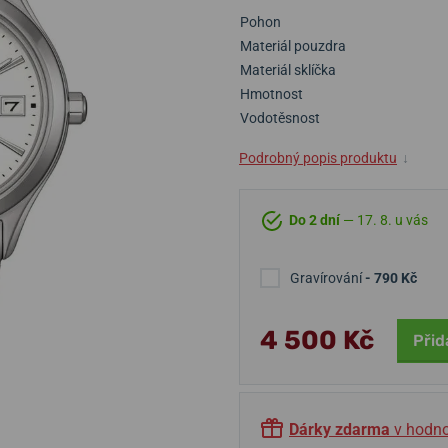
Pohon
Materiál pouzdra
Materiál sklíčka
Hmotnost
Vodotěsnost
Podrobný popis produktu
↓
Do 2 dní
— 17. 8. u vás
Gravírování
- 790 Kč
4 500 Kč
Přid
Dárky zdarma
v hodno