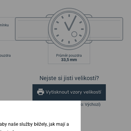
emínku
ouzdra
Průměr pouzdra
33,5 mm
Nejste si jisti velikostí?
Vytisknout vzory velikostí
(U tisku nastavte Měřítko: Výchozí)
by naše služby běžely, jak mají a