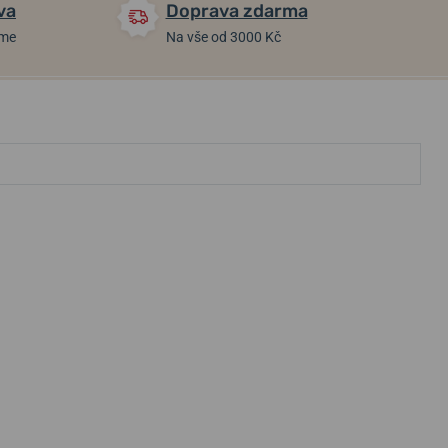
va
Doprava zdarma
áme
Na vše od 3000 Kč