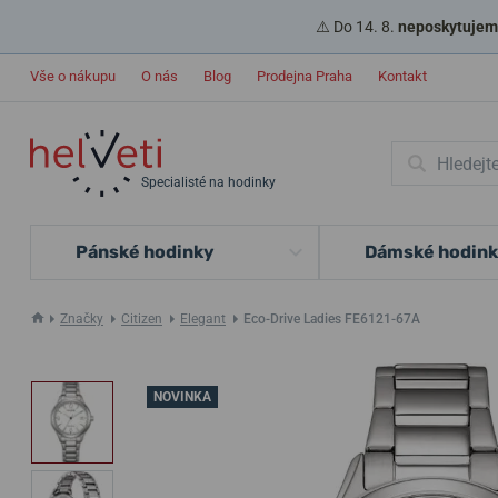
⚠️ Do 14. 8.
neposkytujeme
Vše o nákupu
O nás
Blog
Prodejna Praha
Kontakt
Specialisté na hodinky
Pánské hodinky
Dámské hodin
Značky
Citizen
Elegant
Eco-Drive Ladies FE6121-67A
NOVINKA