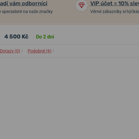
adí vám odborníci
VIP účet = 10% sle
 specialisté na naše značky
Věrné zákazníky si hýčk
4 500 Kč
Do 2 dní
↓
↓
Dotazy (0)
Podobné (6)