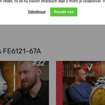
věděli, co se na našich stránkách děje a mohli je vylepšovat. 
Odmítnout
Povolit vše
es FE6121-67A