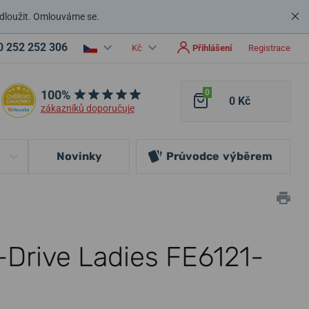
dloužit. Omlouváme se.
0 252 252 306
Kč
Přihlášení
Registrace
100%
0
0 Kč
zákazníků doporučuje
Novinky
Průvodce
výběrem
-Drive Ladies FE6121-