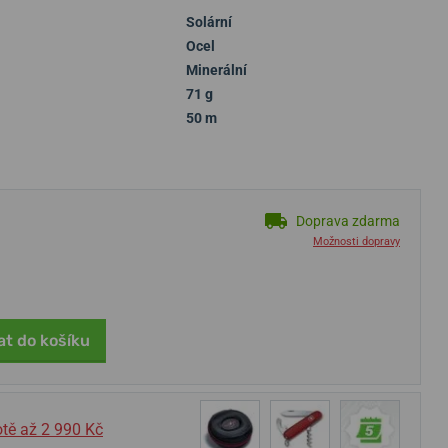
Solární
Ocel
Minerální
71 g
50 m
Doprava zdarma
Možnosti dopravy
at do košíku
tě až 2 990 Kč