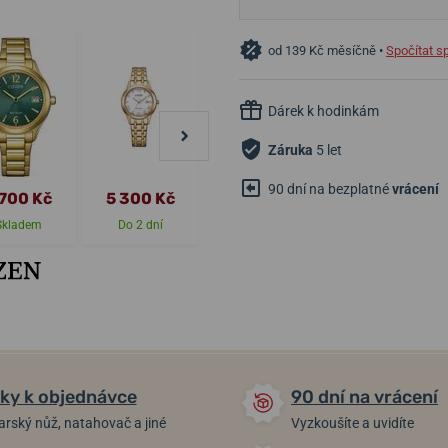
od 139 Kč měsíčně •
Spočítat s
Dárek k hodinkám
Záruka
5 let
90 dní na bezplatné
vrácení
 700 Kč
5 300 Kč
4 200 Kč
8 200 Kč
Skladem
Do 2 dní
Do 2 dní
Skladem
ky k objednávce
90 dní na vrácení
arský nůž, natahovač a jiné
Vyzkoušíte a uvidíte