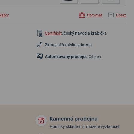
plátky
Porovnat
Dotaz
Certifikát
, český návod a krabička
Zkrácení řemínku zdarma
Autorizovaný prodejce
Citizen
14 300 Kč
11 100 Kč
8 200 Kč
Skladem
Skladem
Skladem
Kamenná prodejna
Hodinky skladem si můžete vyzkoušet