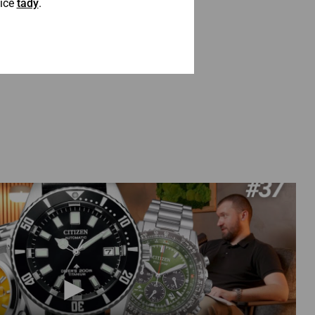
Více
tady
.