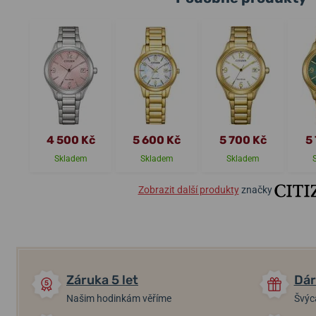
4 500 Kč
5 600 Kč
5 700 Kč
5
Skladem
Skladem
Skladem
Zobrazit další produkty
značky
Záruka 5 let
Dár
Našim hodinkám věříme
Švýc