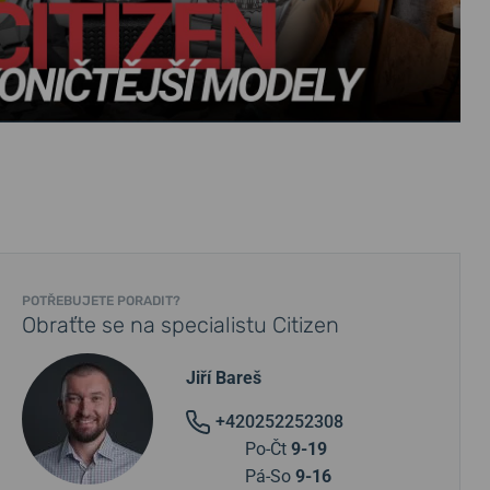
POTŘEBUJETE PORADIT?
Obraťte se na specialistu Citizen
Jiří Bareš
+420252252308
Po-Čt
9-19
Pá-So
9-16