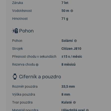
Záruka
7 let
Vodotěsnost
50 m
Hmotnost
71 g
Pohon
Pohon
Solární
Strojek
Citizen J810
Přesnost chodu v sekundách
±15 s / měsíc
Rezerva chodu
8 měsíců
Ciferník a pouzdro
Rozměr pouzdra
33,5 mm
Výška pouzdra
8 mm
Tvar pouzdra
Kulaté
Materiál pouzdra
Ušlechtilá ocel