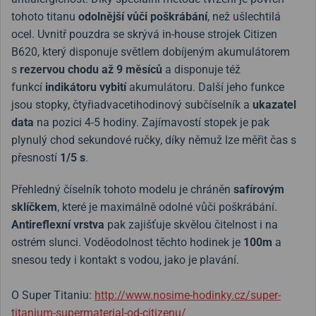
tohoto titanu
odolnější vůči poškrábání
, než ušlechtilá
ocel. Uvnitř pouzdra se skrývá in-house strojek Citizen
B620, který disponuje světlem dobíjeným akumulátorem
s
rezervou chodu až 9 měsíců
a disponuje též
funkcí
indikátoru vybití
akumulátoru. Další jeho funkce
jsou stopky, čtyřiadvacetihodinový subčíselník a
ukazatel
data
na pozici 4-5 hodiny. Zajímavostí stopek je pak
plynulý chod sekundové ručky, díky němuž lze měřit čas s
přesností
1/5 s
.
Přehledný číselník tohoto modelu je chráněn
safírovým
sklíčkem
, které je maximálně odolné vůči poškrábání.
Antireflexní vrstva
pak zajišťuje skvělou čitelnost i na
ostrém slunci. Voděodolnost těchto hodinek je
100m
a
snesou tedy i kontakt s vodou, jako je plavání.
O Super Titaniu:
http://www.nosime-hodinky.cz/super-
titanium-supermaterial-od-citizenu/