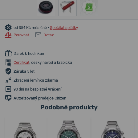
od 354 Kč měsíčně •
Spočítat splátky
Porovnat
Dotaz
Dárek k hodinkám
Certifikát
, český návod a krabička
Záruka
5 let
Zkrácení řemínku zdarma
90 dní na bezplatné
vrácení
Autorizovaný prodejce
Citizen
Podobné produkty