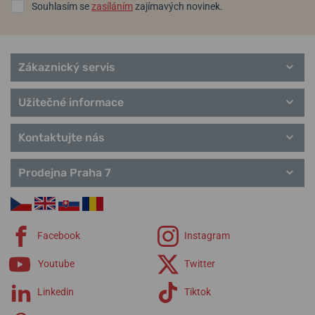
Sports
Souhlasím se
zasíláním
zajímavých novinek.
Elegant
Series 8
Řemínky Citizen
Zákaznický servis
Užitečné informace
Kontaktujte nás
Prodejna Praha 7
Facebook
Instagram
Youtube
Twitter
Linkedin
Tiktok