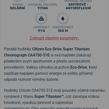
MATERIÁL SKLÍČKA
SAFÍROVÉ -
POHON
MATERIÁL POUZDRA
SOLÁRNÍ
TITAN
ANTIREFLEXNÍ
HMOTNOST
VODOTĚSNOST
91 G
100 M
Zobrazit všechny parametry
↓
Pánské hodinky
Citizen Eco-Drive Super Titanium
Chronograph CA4750-51E
si své majitele získávají
především svým sportovním a přesto univerzálním
provedením. Velkou výhodou je pohon
Eco-Drive
, který
zajišťuje napájení pomocí energie ze světla, přičemž
odpadá nutnost výměny baterie.
Hodinky Citizen CA4750-51E mají pouzdro včetně náramku
vyrobené z titanu
Super Titanium™
, což zaručuje nízkou
hmotnost, vysokou pevnost a naprostou
antialergičnost. Díky speciální metodě tvrzení je povrch