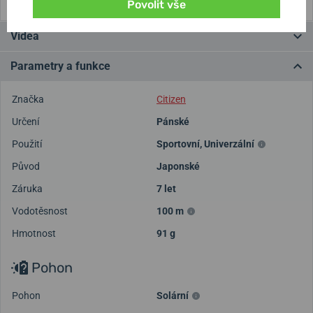
Povolit vše
Videa
Parametry a funkce
Značka
Citizen
Určení
Pánské
Použití
Sportovní
,
Univerzální
Původ
Japonské
Záruka
7 let
Vodotěsnost
100 m
Hmotnost
91 g
Pohon
Pohon
Solární