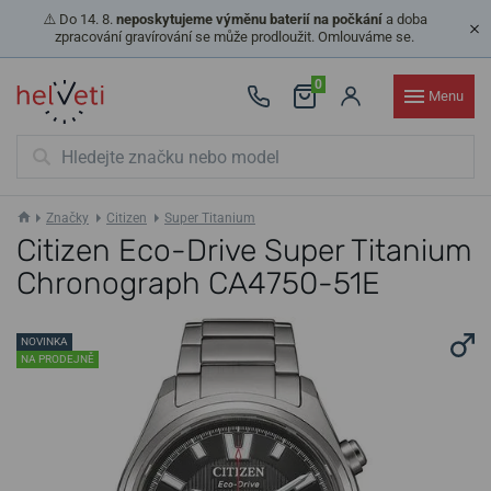
⚠️ Do 14. 8.
neposkytujeme výměnu baterií na počkání
a doba
zpracování gravírování se může prodloužit. Omlouváme se.
0
Menu
Značky
Citizen
Super Titanium
Citizen Eco-Drive Super Titanium
Chronograph CA4750-51E
NOVINKA
NA PRODEJNĚ