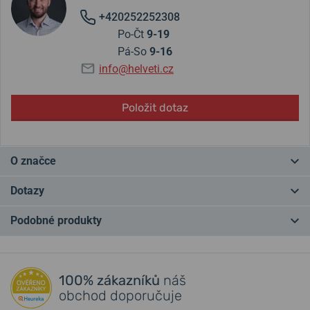
+420252252308
Po-Čt
9-19
Pá-So
9-16
info@helveti.cz
Položit dotaz
O značce
Japonské
hodinky Citizen
sahají svou historií až
do roku 1918
a
Dotazy
postupem času se staly
nejprodávanějšími hodinkami na světě
.
Své zákazníky si získávají spolehlivostí, přesností, zajímavými
Podobné produkty
technologiemi, krásným designem a to vše za dostupnou cenu.
Máte otázku? Zanechte nám komentář
Protože svým hodinkám věří, je na hodinky Citizen
7 letá záruka
.
NA PRODEJNĚ
NEJPRODÁVANĚJŠÍ
NA PRODEJNĚ
Přidat dotaz
Recenze modelů a další zajímavosti o značce najdete také na blogu.
100% zákazníků
náš
obchod doporučuje
Z převratných technologií hodinek Citizen