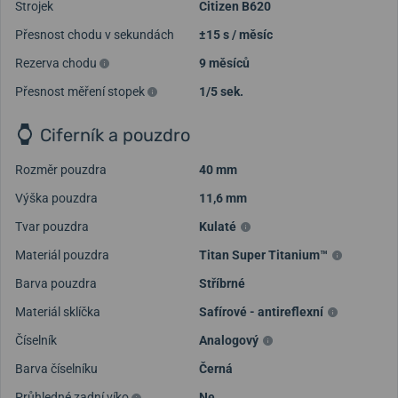
Strojek
Citizen B620
Přesnost chodu v sekundách
±15 s / měsíc
Rezerva chodu
9 měsíců
Přesnost měření stopek
1/5 sek.
Ciferník a pouzdro
Rozměr pouzdra
40 mm
Výška pouzdra
11,6 mm
Tvar pouzdra
Kulaté
Načíst další videa
Materiál pouzdra
Titan Super Titanium™
Barva pouzdra
Stříbrné
Materiál sklíčka
Safírové - antireflexní
Číselník
Analogový
Barva číselníku
Černá
Průhledné zadní víko
Ne