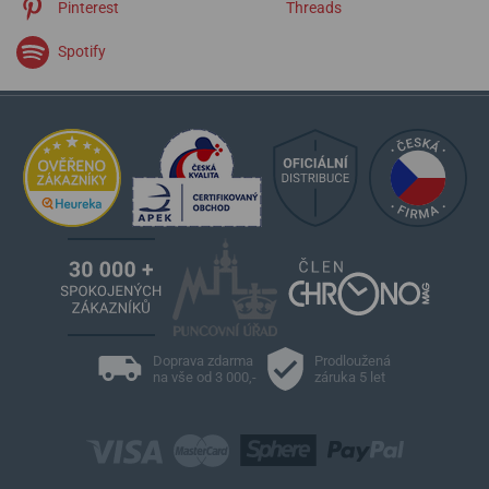
Pinterest
Threads
Spotify
Doprava zdarma
Prodloužená
na vše od 3 000,-
záruka 5 let