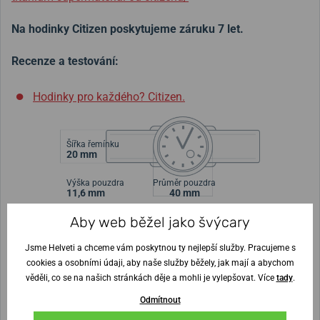
Na hodinky Citizen poskytujeme záruku 7 let.
Recenze a testování:
Hodinky pro každého? Citizen.
Šířka řemínku
20 mm
Výška pouzdra
Průměr pouzdra
11,6 mm
40 mm
Aby web běžel jako švýcary
Nejste si jisti velikostí?
Jsme Helveti a chceme vám poskytnou ty nejlepší služby. Pracujeme s
cookies a osobními údaji, aby naše služby běžely, jak mají a abychom
Vytisknout vzory velikostí
věděli, co se na našich stránkách děje a mohli je vylepšovat. Více
tady
.
Odmítnout
(U tisku nastavte Měřítko: Výchozí)