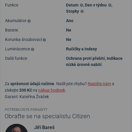
Funkce
Datum
,
Den v týdnu
,
Stopky
Akumulátor
Ano
Baterie
Ne
Korunka šroubovací
Ne
Luminiscence
Ručičky a indexy
Další funkce
Ochrana proti přebití, Indikace
nízké úrovně nabití
Za
správnost údajů ručíme
. Našli jste chybu?
Napište nám
a
získejte
200 Kč
na
nákup hodinek
.
Garant: Kateřina Žváček
POTŘEBUJETE PORADIT?
Obraťte se na specialistu Citizen
Jiří Bareš