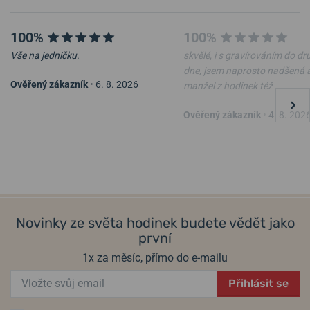
určitě znáte
Eco-Drive
, která označuje solární
pohon hodinek. Umělé i přirozené světlo
100%
100%
prochází ciferníkem a přes solární článek
dobíjí akumulátor, který pohání strojek
Vše na jedničku.
skvělé, i s gravírováním do d
hodinek. Rezervní doba nabití je
6 měsíců
, při
dne, jsem naprosto nadšená 
Ověřený zákazník
•
6. 8. 2026
odložení a nenošení potom v režimu
manžel z hodinek též
hybernace až
7 let
. Další technologie Citizenu: hodinky řízené
Citizen Eco-Drive Super
Citizen Super Titanium
Ověřený zákazník
•
4. 8. 202
rádiovým signálem (Skyhawk AT), hodinky ovládané hlasem a
Titanium Chrono CA4610-
Automatic Small Seconds
85A
NJ0180-80X
mnoho dalších.
v pátek 14. 8. u vás
v pátek 14. 8. u vás
Skladem
Skladem
Helveti.cz je
autorizovaným prodejcem
a specialistou značky
12 200 Kč
11 600 Kč
Citizen.
Na hodinky poskytujeme
záruku 7 let
.
Informace o výrobci:
Citizen Watch Europe G.m.b.H., Hans-Duncker-
Straße 8, D-21035 Hamburg, Německo / shop@citizenwatch.de
Novinky ze světa hodinek budete vědět jako
první
Populární modelové řady Citizen
1x za měsíc, přímo do e-mailu
Citizen Promaster
Super Titanium
Přihlásit se
Basics