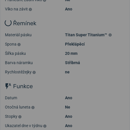
Víko na závit
Ano
Řemínek
Materiál pásku
Titan Super Titanium™
Spona
Překlápěcí
Šířka pásku
20 mm
Barva náramku
Stříbrná
Rychlostěžejky
ne
Funkce
Datum
Ano
Otočná luneta
Ne
Stopky
Ano
Ukazatel dne v týdnu
Ano