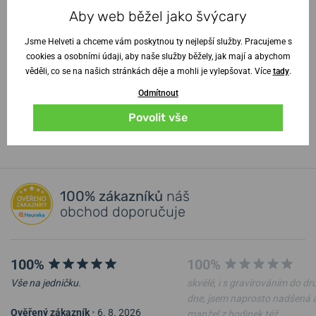
Garance originality
Aby web běžel jako švýcary
Jak vybrat hodinky?
Jsme Helveti a chceme vám poskytnou ty nejlepší služby. Pracujeme s
Péče o řemínek
cookies a osobními údaji, aby naše služby běžely, jak mají a abychom
Videoprohlídka hodinek
věděli, co se na našich stránkách děje a mohli je vylepšovat. Více
tady
.
Dokonalý dárek pro ženu
Odmítnout
Vstoupit do poradny
↓
Povolit vše
100% zákazníků
náš
obchod doporučuje
100%
100%
Vše na jedničku.
skvělé, i s gravírováním do d
dne, jsem naprosto nadšená 
Ověřený zákazník
•
6. 8. 2026
manžel z hodinek též