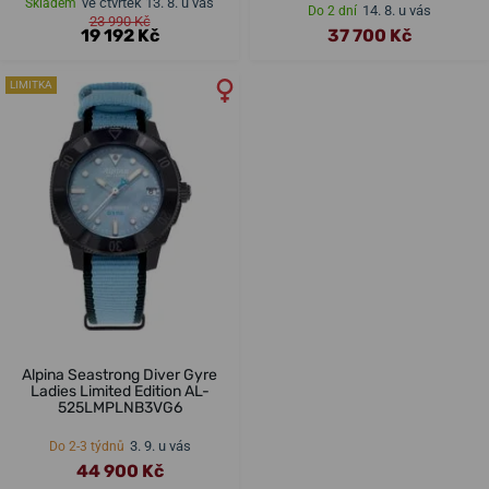
ve čtvrtek 13. 8. u vás
Skladem
14. 8. u vás
Do 2 dní
23 990 Kč
19 192 Kč
37 700 Kč
LIMITKA
Alpina Seastrong Diver Gyre
Ladies Limited Edition AL-
525LMPLNB3VG6
3. 9. u vás
Do 2-3 týdnů
44 900 Kč