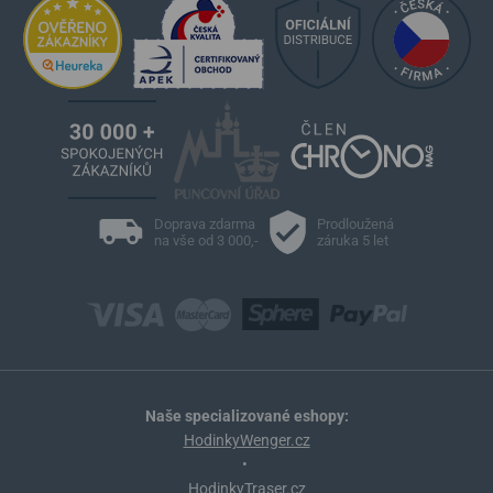
Doprava zdarma
Prodloužená
na vše od 3 000,-
záruka 5 let
Naše specializované eshopy:
HodinkyWenger.cz
•
HodinkyTraser.cz