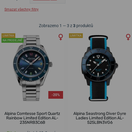
Smazat všechny filtry
Zobrazeno 1 — 3 z
3
produktů
LIMITKA
LIMITKA
NA PRODEJNĚ
-20%
Alpina Comtesse Sport Quartz
Alpina Seastrong Diver Gyre
Rainbow Limited Edition AL-
Ladies Limited Edition AL-
235NRB3C6B
525LBN3VG6