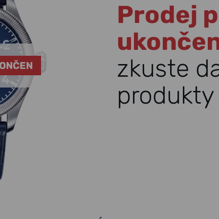
Prodej p
ukonče
zkuste d
KONČEN
produkty 