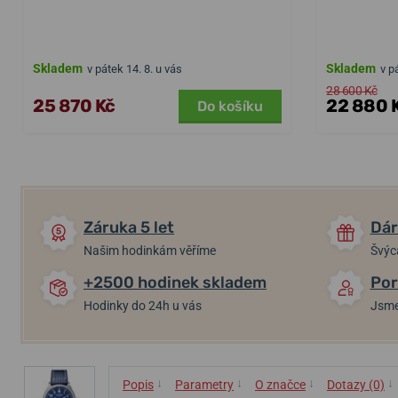
Skladem
Skladem
v pátek 14. 8. u vás
v p
28 600 Kč
25 870 Kč
22 880 
Do košíku
Záruka 5 let
Dár
Našim hodinkám věříme
Švýc
+2500 hodinek skladem
Por
Hodinky do 24h u vás
Jsme
↓
↓
↓
↓
Popis
Parametry
O značce
Dotazy (0)