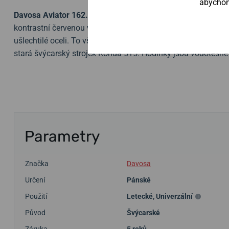
abychom 
Davosa Aviator 162.498.45
jsou elegantní, společenské ho
kontrastní červenou vteřinovou ručičkou je chráněn
safírov
ušlechtilé oceli. To vše je doplněno kvalitním,
koženým ře
stará švýcarský strojek Ronda 515. Hodinky jsou vodotěsn
Parametry
Značka
Davosa
Určení
Pánské
Použití
Letecké
,
Univerzální
Původ
Švýcarské
Záruka
5 roků