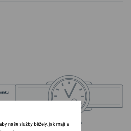
emínku
ouzdra
Průměr pouzdra
by naše služby běžely, jak mají a
42 mm