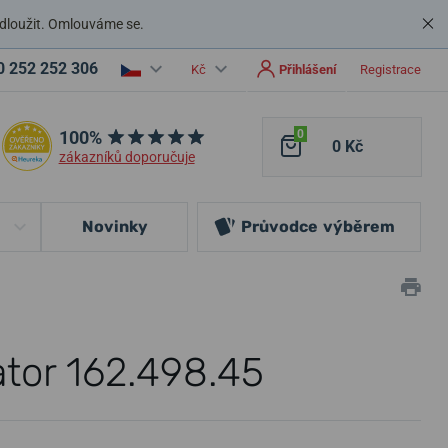
dloužit. Omlouváme se.
0 252 252 306
Kč
Přihlášení
Registrace
100%
0
0 Kč
zákazníků doporučuje
Novinky
Průvodce
výběrem
tor 162.498.45