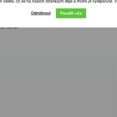
věděli, co se na našich stránkách děje a mohli je vylepšovat. 
dinky.
Přehledný číselník s datumovkou
a
Odmítnout
Povolit vše
ým sklíčkem.
Pouzdro je vyrobeno z
mínkem
s bílým prošitím. O pohon hodinek se
é do 5ATM.