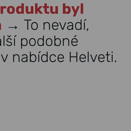
roduktu byl
n
→ To nevadí,
alší podobné
v nabídce Helveti.