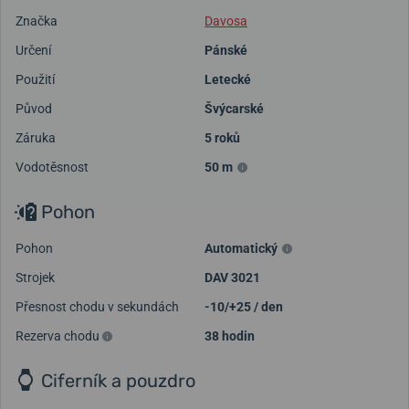
Značka
Davosa
Určení
Pánské
Použití
Letecké
Původ
Švýcarské
Záruka
5 roků
Vodotěsnost
50 m
Pohon
Pohon
Automatický
Strojek
DAV 3021
Přesnost chodu v sekundách
-10/+25 / den
Rezerva chodu
38 hodin
Ciferník a pouzdro