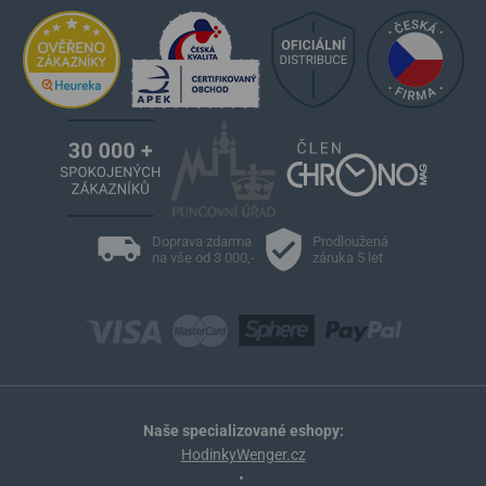
Doprava zdarma
Prodloužená
na vše od 3 000,-
záruka 5 let
Naše specializované eshopy:
HodinkyWenger.cz
•