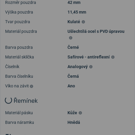
Rozměr pouzdra
42 mm
Výška pouzdra
11,45 mm
Tvar pouzdra
Kulaté
Materiál pouzdra
Ušlechtilá ocel s PVD úpravou
Barva pouzdra
Černé
Materiál sklíčka
Safírové - antireflexní
Číselník
Analogový
Barva číselníku
Černá
Víko na závit
Ano
Řemínek
Materiál pásku
Kůže
Barva náramku
Hnědá