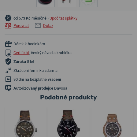
od 673 Kč měsíčně •
Spočítat splátky
Porovnat
Dotaz
Dárek k hodinkám
Certifikát
, český návod a krabička
Záruka
5 let
Zkrácení řemínku zdarma
90 dní na bezplatné
vrácení
Autorizovaný prodejce
Davosa
Podobné produkty