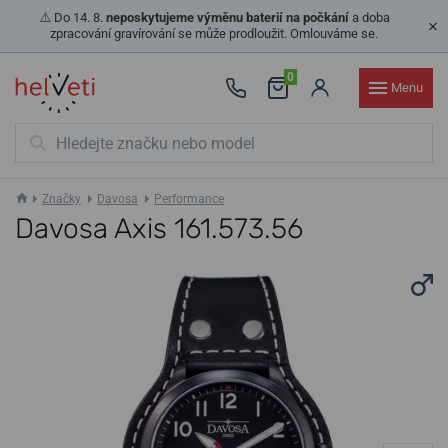
⚠️ Do 14. 8.
neposkytujeme výměnu baterií na počkání
a doba
zpracování gravírování se může prodloužit. Omlouváme se.
0
Menu
Značky
Davosa
Performance
Davosa Axis 161.573.56