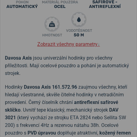
SAFÍROVÉ -
POHON
MATERIÁL POUZDRA
AUTOMATICKÝ
OCEL
ANTIREFLEXNÍ
VODOTĚSNOST
50 M
HMOTNOST
Zobrazit všechny parametry
↓
Davosa Axis
jsou univerzální hodinky pro všechny
příležitosti. Mají ocelové pouzdro a pohání je automatický
strojek.
Hodinky
Davosa Axis 161.572.96
zaujmou všechny, kteří
hledají
všestranné, skvěle čitelné hodinky v netradičním
provedení. Černý číselník chrání
antireflexní
safírové
sklíčko
. Uvnitř tepe klasický, mechanický strojek
DAV
3021
(který vychází ze strojku
ETA 2824
nebo Sellita SW
200)
s frekvencí 4Hz a rezervou nátahu 38h.
Ocelové
pouzdro s
PVD úpravou
doplňuje atraktivní,
kožený řemen