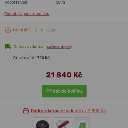
Vodotěsnost
50 m
Podrobný popis produktu
↓
Do 10 dní
— 21. 8. u vás
Doprava zdarma
Možnosti dopravy
Gravírování
- 790 Kč
21 840 Kč
Přidat do košíku
Dárky zdarma
v hodnotě až 2 990 Kč