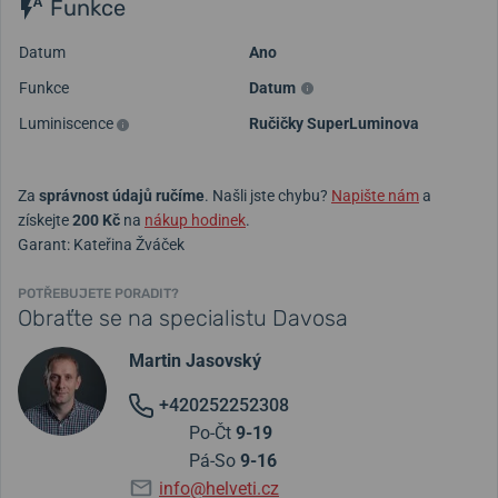
Funkce
Datum
Ano
Funkce
Datum
Luminiscence
Ručičky SuperLuminova
Za
správnost údajů ručíme
. Našli jste chybu?
Napište nám
a
získejte
200 Kč
na
nákup hodinek
.
Garant: Kateřina Žváček
POTŘEBUJETE PORADIT?
Obraťte se na specialistu Davosa
Martin Jasovský
+420252252308
Po-Čt
9-19
Pá-So
9-16
info@helveti.cz