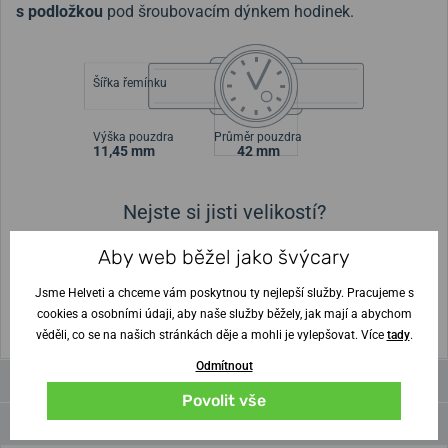
s podložkou
pod šroubovacím dýnkem hodinek.
Šířka řemínku
Výška pouzdra
Průměr pouzdra
11,45 mm
42 mm
Nejste si jisti velikostí?
Aby web běžel jako švýcary
Vytisknout vzory velikostí
Jsme Helveti a chceme vám poskytnou ty nejlepší služby. Pracujeme s
(U tisku nastavte Měřítko: Výchozí)
cookies a osobními údaji, aby naše služby běžely, jak mají a abychom
věděli, co se na našich stránkách děje a mohli je vylepšovat. Více
tady
.
Odmítnout
Videa
Povolit vše
Parametry a funkce