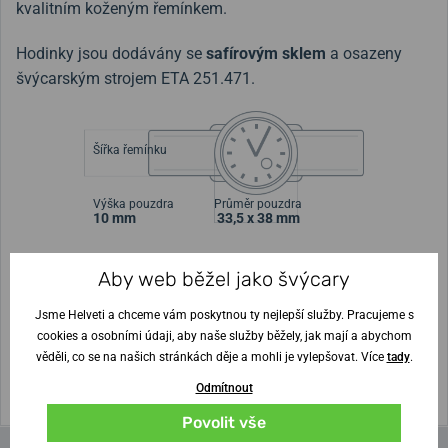
kvalitním koženým řemínkem.
Hodinky jsou dodávány se
safírovým sklem
a osazeny
švýcarským strojem ETA 251.471.
Šířka řemínku
Výška pouzdra
Průměr pouzdra
10 mm
33,5 x 38 mm
Nejste si jisti velikostí?
Aby web běžel jako švýcary
Jsme Helveti a chceme vám poskytnou ty nejlepší služby. Pracujeme s
Vytisknout vzory velikostí
cookies a osobními údaji, aby naše služby běžely, jak mají a abychom
věděli, co se na našich stránkách děje a mohli je vylepšovat. Více
tady
.
(U tisku nastavte Měřítko: Výchozí)
Odmítnout
Povolit vše
Parametry a funkce