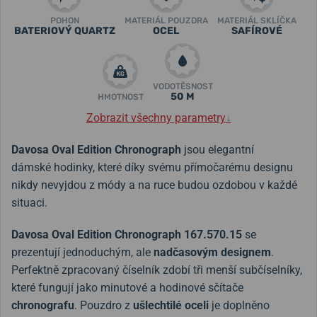
POHON
MATERIÁL POUZDRA
MATERIÁL SKLÍČKA
BATERIOVÝ QUARTZ
OCEL
SAFÍROVÉ
VODOTĚSNOST
50 M
HMOTNOST
Zobrazit všechny parametry
↓
Davosa Oval Edition Chronograph
jsou elegantní
dámské hodinky, které díky svému přímočarému designu
nikdy nevyjdou z módy a na ruce budou ozdobou v každé
situaci.
Davosa Oval Edition Chronograph 167.570.15
se
prezentují jednoduchým, ale
nadčasovým designem
.
Perfektně zpracovaný číselník zdobí tři menší subčíselníky,
které fungují jako minutové a hodinové sčítače
chronografu
. Pouzdro z
ušlechtilé oceli
je doplněno