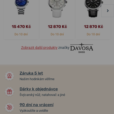
15 470 Kč
12 870 Kč
12 870 Kč
Do 10 dní
Do 10 dní
Do 10 dní
Zobrazit další produkty
značky
Záruka 5 let
Našim hodinkám věříme
Dárky k objednávce
Švýcarský nůž, natahovač a jiné
90 dní na vrácení
Vyzkoušíte a uvidíte