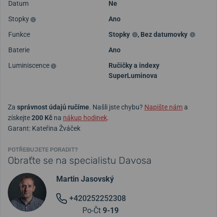
Datum
Ne
Stopky
Ano
Funkce
Stopky
,
Bez datumovky
Baterie
Ano
Luminiscence
Ručičky a indexy
SuperLuminova
Za
správnost údajů ručíme
. Našli jste chybu?
Napište nám
a
získejte
200 Kč
na
nákup hodinek
.
Garant: Kateřina Žváček
POTŘEBUJETE PORADIT?
Obraťte se na specialistu Davosa
Martin Jasovský
+420252252308
Po-Čt
9-19