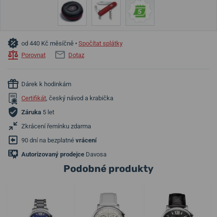
od 440 Kč měsíčně •
Spočítat splátky
Porovnat
Dotaz
Dárek k hodinkám
Certifikát
, český návod a krabička
Záruka
5 let
Zkrácení řemínku zdarma
90 dní na bezplatné
vrácení
Autorizovaný prodejce
Davosa
Podobné produkty