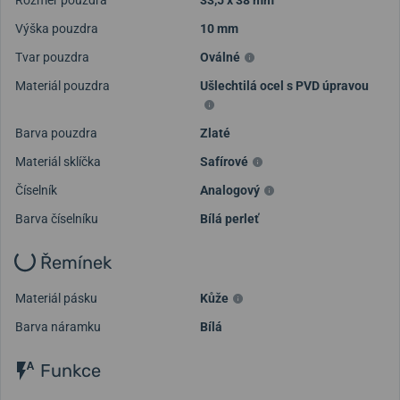
Rozměr pouzdra
33,5 x 38 mm
Výška pouzdra
10 mm
Tvar pouzdra
Oválné
Materiál pouzdra
Ušlechtilá ocel s PVD úpravou
Barva pouzdra
Zlaté
Materiál sklíčka
Safírové
Číselník
Analogový
Barva číselníku
Bílá perleť
Řemínek
Materiál pásku
Kůže
Barva náramku
Bílá
Funkce