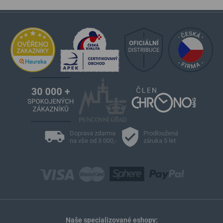
Doprava zdarma
Prodloužená
na vše od 3 000,-
záruka 5 let
Naše specializované eshopy: