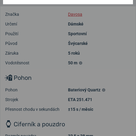
Značka
Davosa
Určení
Dámské
Použití
Sportovní
Původ
Švýcarské
Záruka
5 roků
Vodotěsnost
50 m
Pohon
Pohon
Bateriový Quartz
Strojek
ETA 251.471
Přesnost chodu v sekundách
±15 s / měsíc
Ciferník a pouzdro