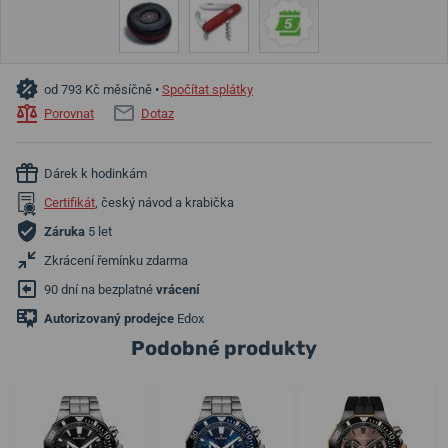
od 793 Kč měsíčně •
Spočítat splátky
Porovnat
Dotaz
Dárek k hodinkám
Certifikát
, český návod a krabička
Záruka
5 let
Zkrácení řemínku zdarma
90 dní na bezplatné
vrácení
Autorizovaný prodejce
Edox
Podobné produkty