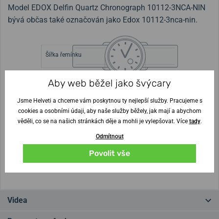
Model EDOX Delfin Quartz Chronograph 10112-3NCA-NIN
bývá občas také označován jako Edox 10112-3nca-nin.
Šířka řemínku
Aby web běžel jako švýcary
Výška pouzdra
Průměr pouzdra
12,9 mm
43 mm
Jsme Helveti a chceme vám poskytnou ty nejlepší služby. Pracujeme s
cookies a osobními údaji, aby naše služby běžely, jak mají a abychom
Nejste si jisti velikostí?
věděli, co se na našich stránkách děje a mohli je vylepšovat. Více
tady
.
Odmítnout
Vytisknout vzory velikostí
Povolit vše
(U tisku nastavte Měřítko: Výchozí)
Videa