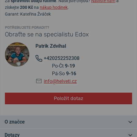
Za
správnost údajů ručíme
. Našli jste chybu?
Napište nám
a
získejte
200 Kč
na
nákup hodinek
.
Garant: Kateřina Žváček
POTŘEBUJETE PORADIT?
Obraťte se na specialistu Edox
Patrik Zdvíhal
+420252252308
Po-Čt
9-19
Pá-So
9-16
info@helveti.cz
Položit dotaz
O značce
EDOX
patří k nejrychleji rostoucím švýcarským hodinářským
Dotazy