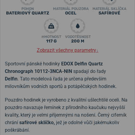
POHON
MATERIÁL POUZDRA
MATERIÁL SKLÍČKA
BATERIOVÝ QUARTZ
OCEL
SAFÍROVÉ
HMOTNOST
VODOTĚSNOST
117 G
200 M
Zobrazit všechny parametry
↓
Sportovní pánské hodinky
EDOX Delfin Quartz
Chronograph 10112-3NCA-NIN
spadají do řady
Delfin
. Tato modelová řada je určena především
milovníkům vodních sportů a potápěčských hodinek.
Pouzdro hodinek je vyrobeno z kvalitní ušlechtilé oceli. Na
pouzdro navazuje řemínek z přírodního kaučuku nejvyšší
kvality, který je velmi příjemnými na nošení. Černý ciferník
chrání
safírové sklíčko,
jež je odolné vůči jakémukoliv
poškrábání.