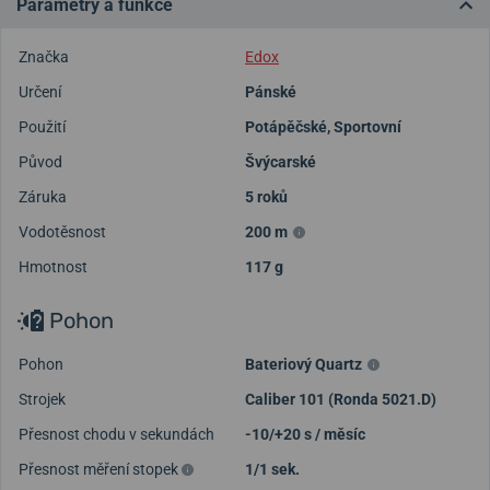
Parametry a funkce
Značka
Edox
Určení
Pánské
Použití
Potápěčské
,
Sportovní
Původ
Švýcarské
Záruka
5 roků
Vodotěsnost
200 m
Hmotnost
117 g
Pohon
Pohon
Bateriový Quartz
Strojek
Caliber 101 (Ronda 5021.D)
Přesnost chodu v sekundách
-10/+20 s / měsíc
Přesnost měření stopek
1/1 sek.