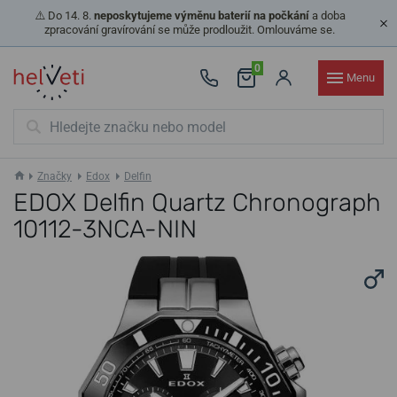
⚠️ Do 14. 8.
neposkytujeme výměnu baterií na počkání
a doba
zpracování gravírování se může prodloužit. Omlouváme se.
0
Menu
Značky
Edox
Delfin
EDOX Delfin Quartz Chronograph
10112-3NCA-NIN