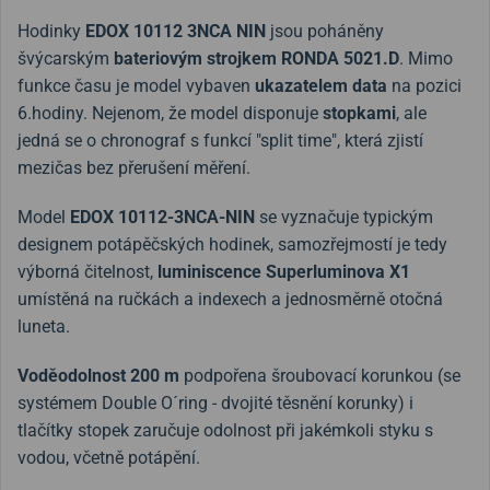
Hodinky
EDOX 10112 3NCA NIN
jsou poháněny
švýcarským
bateriovým strojkem
RONDA 5021.D
. Mimo
funkce času je model vybaven
ukazatelem data
na pozici
6.hodiny. Nejenom, že model disponuje
stopkami
, ale
jedná se o chronograf s funkcí "split time", která zjistí
mezičas bez přerušení měření.
Model
EDOX 10112-3NCA-NIN
se vyznačuje typickým
designem potápěčských hodinek, samozřejmostí je tedy
výborná čitelnost,
luminiscence Superluminova X1
umístěná na ručkách a indexech a jednosměrně otočná
luneta.
Voděodolnost 200 m
podpořena šroubovací korunkou (se
systémem Double O´ring - dvojité těsnění korunky) i
tlačítky stopek zaručuje odolnost při jakémkoli styku s
vodou, včetně potápění.