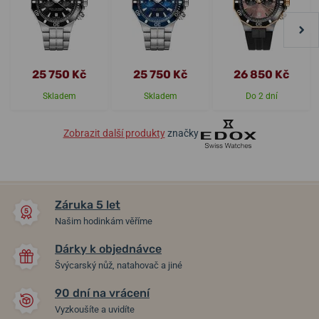
25 750 Kč
25 750 Kč
26 850 Kč
Skladem
Skladem
Do 2 dní
Zobrazit další produkty
značky
Záruka 5 let
Našim hodinkám věříme
Dárky k objednávce
Švýcarský nůž, natahovač a jiné
90 dní na vrácení
Vyzkoušíte a uvidíte