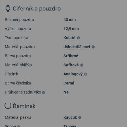
Ciferník a pouzdro
Rozměr pouzdra
43 mm
Výška pouzdra
12,9 mm
Tvar pouzdra
Kulaté
Materiál pouzdra
Ušlechtilá ocel
Barva pouzdra
Stříbrné
Materiál sklíčka
Safírové
Číselník
Analogový
Barva číselníku
Černá
Průhledné zadní víko
Ne
Řemínek
Materiál pásku
Kaučuk
Spona
Trnová