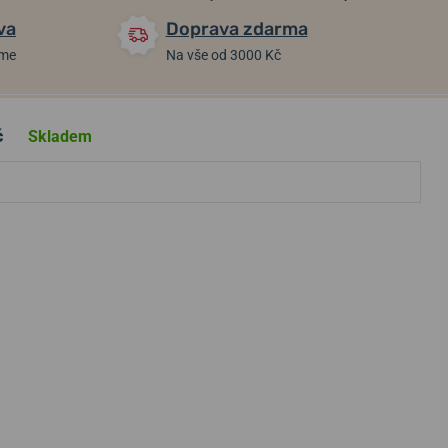
va
Doprava zdarma
áme
Na vše od 3000 Kč
č
Skladem