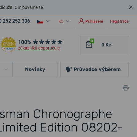
dloužit. Omlouváme se.
0 252 252 306
Kč
Přihlášení
Registrace
100%
0
0 Kč
zákazníků doporučuje
Novinky
Průvodce
výběrem
tsman Chronographe
Limited Edition 08202-