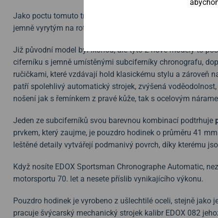
abychom 
Jako poctu tomuto trvalému odkazu označují nové modely 
jemně vyrytým na rotoru, které je vidět přes průhledné dýnko
Již původní model byl ikonou, ale tyto 2 nové modely to poso
ciferníku s jemně umístěnými subciferníky chronografu, do
ručičkami, které vzdávají hold klasickému stylu a zároveň 
patří spolehlivý automatický strojek, zvýšená voděodolnost,
nošení jak s řemínkem z pravé kůže, tak s ocelovým náram
Jeden ze subciferníků svou barevnou kombinací podtrhuje
prvkem, který zaujme, je pouzdro hodinek o průměru 41 mm.
leštěné detaily vytvářejí podmanivý povrch, díky kterému js
Když nosíte EDOX Sportsman Chronographe Automatic, nezdob
motorsportu 70. let a nesete příslib vynikajícího výkonu.
Pouzdro hodinek je vyrobeno z ušlechtilé oceli, stejně jako 
pracuje švýcarský mechanický strojek kalibr EDOX 082 jehož