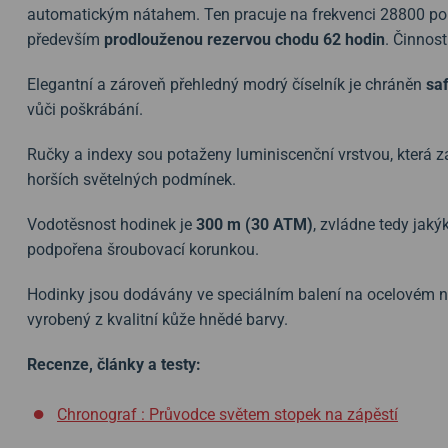
automatickým nátahem. Ten pracuje na frekvenci 28800 po
především
prodlouženou rezervou chodu 62 hodin
. Činnos
Elegantní a zároveň přehledný modrý číselník je chráněn
sa
vůči poškrábání.
Ručky a indexy sou potaženy luminiscenční vrstvou, která zaru
horších světelných podmínek.
Vodotěsnost hodinek je
300 m (30 ATM)
, zvládne tedy jaký
podpořena šroubovací korunkou.
Hodinky jsou dodávány ve speciálním balení na ocelovém ná
vyrobený z kvalitní kůže hnědé barvy.
Recenze, články a testy:
Chronograf : Průvodce světem stopek na zápěstí