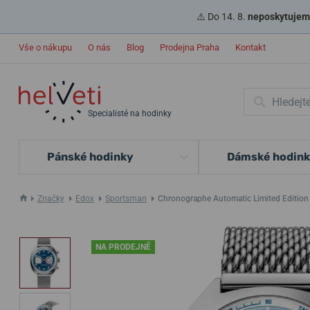
⚠️ Do 14. 8.
neposkytujeme
Vše o nákupu
O nás
Blog
Prodejna Praha
Kontakt
Specialisté na hodinky
Pánské hodinky
Dámské hodin
Značky
Edox
Sportsman
Chronographe Automatic Limited Editio
NA PRODEJNĚ