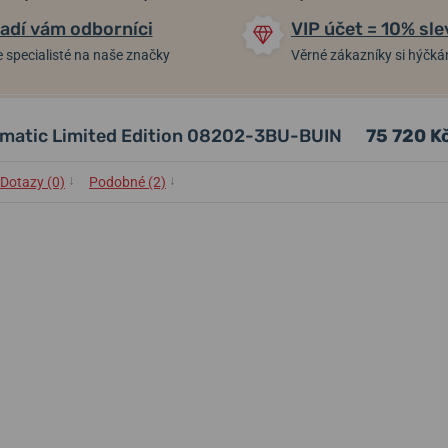
adí vám odborníci
VIP účet = 10% sle
 specialisté na naše značky
Věrné zákazníky si hýčk
atic Limited Edition 08202-3BU-BUIN
75 720 K
↓
↓
Dotazy (0)
Podobné (2)