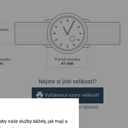
emínku
ouzdra
Průměr pouzdra
mm
41 mm
Nejste si jisti velikostí?
Vytisknout vzory velikostí
(U tisku nastavte Měřítko: Výchozí)
by naše služby běžely, jak mají a