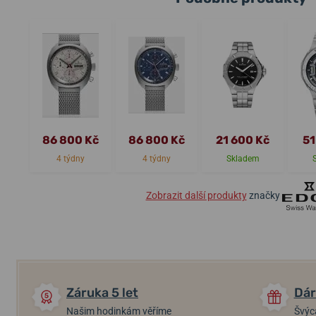
86 800 Kč
86 800 Kč
21 600 Kč
51
4 týdny
4 týdny
Skladem
Zobrazit další produkty
značky
Záruka 5 let
Dár
Našim hodinkám věříme
Švýc