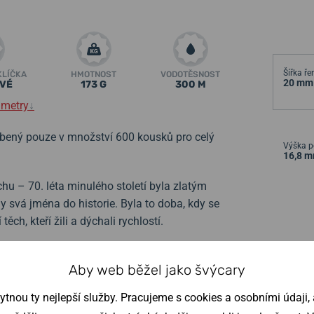
Šířka ř
KLÍČKA
HMOTNOST
VODOTĚSNOST
20 mm
VÉ
173 G
300 M
ametry
↓
obený pouze v množství 600 kousků pro celý
Výška p
16,8 
hu – 70. léta minulého století byla zlatým
y svá jména do historie. Byla to doba, kdy se
ěch, kteří žili a dýchali rychlostí.
DOX Sportsman Chronographe Automatic.
Aby web běžel jako švýcary
0. let a původním modelem z roku 1972
 věku a zároveň oslavují 140. výročí
nou ty nejlepší služby. Pracujeme s cookies a osobními údaji, a