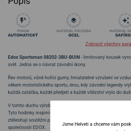
Popis
POHON
MATERIÁL POUZDRA
MATERIÁL S
AUTOMATICKÝ
OCEL
SAFÍRO
Zobrazit všechny par
Edox Sportsman 08202-3BU-BUIN
- limitovaný kousek vyr
svět. Jedná se o návrat závodní ikony.
Řev motorů, vůně hořící gumy, hmatatelné vzrušení ve vzduc
věkem motoristického sportu, érou, kdy závodní legendy vryl
každá zatáčka, každé předjetí a každé vítězství vrylo do duší t
V tomto duchu výrobce Edox představil reedice hodinek E
Tyto hodinky inspirované slavným dědictvím motorsportu 7
ztělesňují soutěžní podstatu a eleganci tohoto legendárního
Jsme Helveti a chceme vám poskyt
společnosti EDOX.