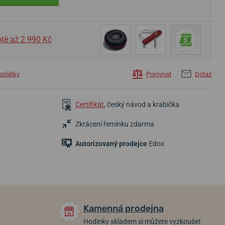
tě až 2 990 Kč
splátky
Porovnat
Dotaz
16 150 Kč
72 950 Kč
23 950 Kč
Certifikát
, český návod a krabička
Skladem
Skladem
Skladem
Zkrácení řemínku zdarma
Autorizovaný prodejce
Edox
Kamenná prodejna
Hodinky skladem si můžete vyzkoušet