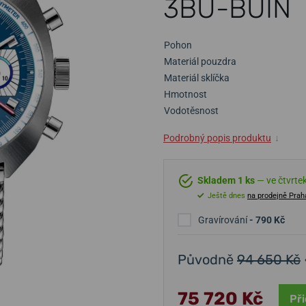
3BU-BUIN
Pohon
Materiál pouzdra
Materiál sklíčka
Hmotnost
Vodotěsnost
Podrobný popis produktu
↓
Skladem 1 ks
— ve čtvrtek
Ještě dnes
na prodejně Prah
Gravírování
- 790 Kč
Původně
94 650 Kč
75 720 Kč
Při