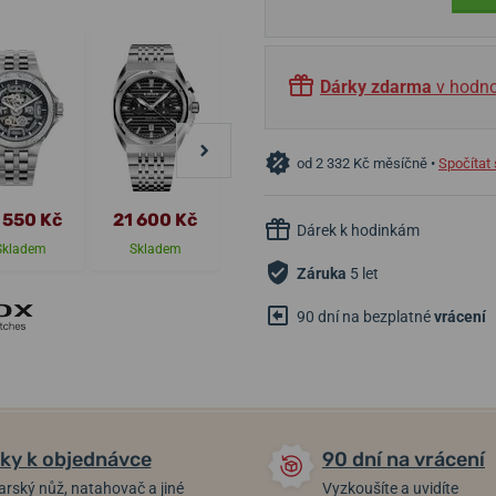
Dárky zdarma
v hodno
od 2 332 Kč měsíčně •
Spočítat 
 550 Kč
21 600 Kč
23 950 Kč
40 400 Kč
Dárek k hodinkám
Skladem
Skladem
Skladem
Skladem
Záruka
5 let
90 dní na bezplatné
vrácení
ky k objednávce
90 dní na vrácení
arský nůž, natahovač a jiné
Vyzkoušíte a uvidíte