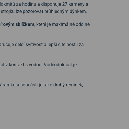
lokmitů za hodinu a disponuje 27 kameny a
t strojku lze pozorovat průhledným dýnkem.
fírovým sklíčkem
, které je maximálně odolné
čuje delší svítivost a lepší čitelnost i za
koliv kontakt s vodou. Voděodolnost je
ramku a součástí je také druhý řemínek,