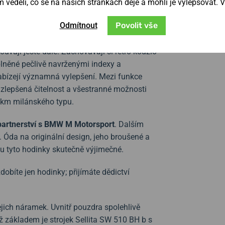
věděli, co se na našich stránkách děje a mohli je vylepšovat. 
Sportsman tento milník výročním logem
Odmítnout
Povolit vše
.
uvají ještě dále. Zachovávají si retro kouzlo
plněné pečlivě navrženými indexy a
nabízejí významná vylepšení. Mezi funkce
 zlepšená čitelnost a všestranné možnosti
ekm milánského typu.
partnerství s BMW M Motorsport
. Dalším
 Óda na originální design, jeho broušené a
ou tyto hodinky skutečně výjimečné.
íte jen hodinky; přijímáte dědictví
jejich náramek. Uvnitř pouzdra spolehlivě
 základem je strojek Sellita SW 510 BH b s