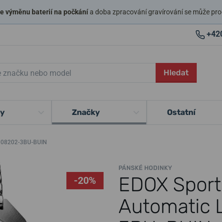
 výměnu baterií na počkání
a doba zpracování gravírování se může pro
+42
Hledat
ky
Značky
Ostatní
n 08202-3BU-BUIN
PÁNSKÉ HODINKY
EDOX Spor
-20%
Automatic 