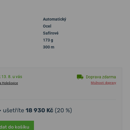
Automatický
Ocel
Safírové
173 g
300 m
 13. 8. u vás
Doprava zdarma
Možnosti dopravy
a Holešovice
• ušetříte
18 930 Kč
(20 %)
dat do košíku