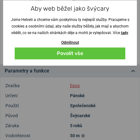
Aby web běžel jako švýcary
Nejste si jisti velikostí?
Jsme Helveti a chceme vám poskytnou ty nejlepší služby. Pracujeme s
cookies a osobními údaji, aby naše služby běžely, jak mají a abychom
Vytisknout vzory velikostí
věděli, co se na našich stránkách děje a mohli je vylepšovat. Více
tady
.
Odmítnout
(U tisku nastavte Měřítko: Výchozí)
Povolit vše
Parametry a funkce
Značka
Epos
Určení
Pánské
Použití
Společenské
Původ
Švýcarské
Záruka
5 roků
Vodotěsnost
50 m