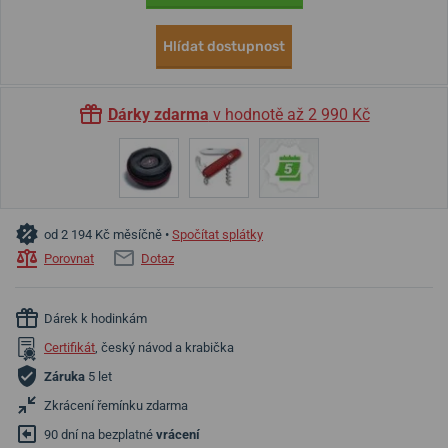
Hlídat dostupnost
Dárky zdarma
v hodnotě až 2 990 Kč
od 2 194 Kč měsíčně •
Spočítat splátky
Porovnat
Dotaz
Dárek k hodinkám
Certifikát
, český návod a krabička
Záruka
5 let
Zkrácení řemínku zdarma
90 dní na bezplatné
vrácení