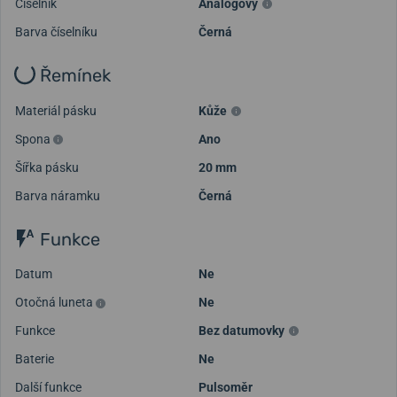
Číselník
Analogový
Barva číselníku
Černá
Řemínek
Materiál pásku
Kůže
Spona
Ano
Šířka pásku
20 mm
Barva náramku
Černá
Funkce
Datum
Ne
Otočná luneta
Ne
Funkce
Bez datumovky
Baterie
Ne
Další funkce
Pulsoměr