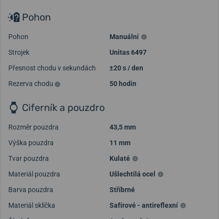
Pohon
Pohon
Manuální
Strojek
Unitas 6497
Přesnost chodu v sekundách
±20 s / den
Rezerva chodu
50 hodin
Ciferník a pouzdro
Rozměr pouzdra
43,5 mm
Výška pouzdra
11 mm
Tvar pouzdra
Kulaté
Materiál pouzdra
Ušlechtilá ocel
Barva pouzdra
Stříbrné
Materiál sklíčka
Safírové - antireflexní