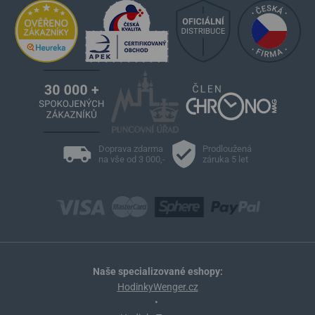
Doprava zdarma
Prodloužená
na vše od 3 000,-
záruka 5 let
Naše specializované eshopy:
HodinkyWenger.cz
•