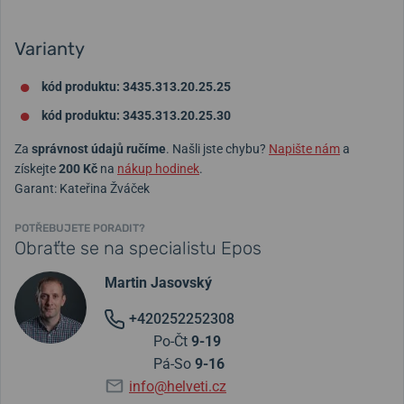
Varianty
kód produktu: 3435.313.20.25.25
kód produktu: 3435.313.20.25.30
Za
správnost údajů ručíme
. Našli jste chybu?
Napište nám
a
získejte
200 Kč
na
nákup hodinek
.
Garant: Kateřina Žváček
POTŘEBUJETE PORADIT?
Obraťte se na specialistu Epos
Martin Jasovský
+420252252308
Po-Čt
9-19
Pá-So
9-16
info@helveti.cz