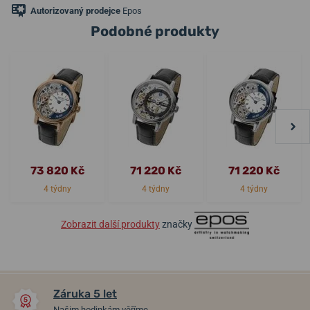
Autorizovaný prodejce
Epos
Podobné produkty
73 820 Kč
71 220 Kč
71 220 Kč
4 týdny
4 týdny
4 týdny
Zobrazit další produkty
značky
Záruka 5 let
Našim hodinkám věříme