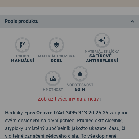
Popis produktu
MATERIÁL SKLÍČKA
SAFÍROVÉ -
POHON
MATERIÁL POUZDRA
MANUÁLNÍ
OCEL
ANTIREFLEXNÍ
VODOTĚSNOST
50 M
HMOTNOST
Zobrazit všechny parametry
↓
Hodinky
Epos Oeuvre D’Art 3435.313.20.25.25
zaujmou
svým designem na první pohled. Průhled skrz číselník,
atypicky umístěný subčíselník jakožto ukazatel času, či
viditelné označení sériového čísla. To vše doplněné