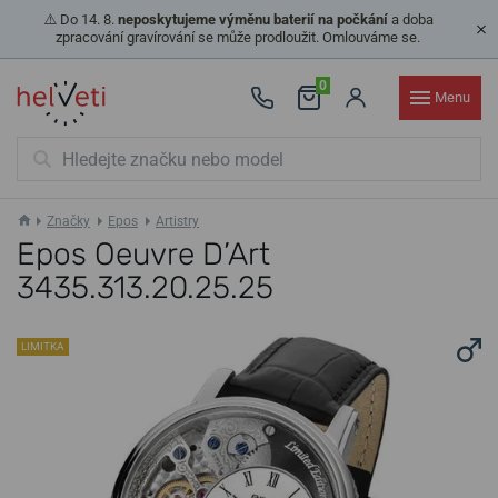
⚠️ Do 14. 8.
neposkytujeme výměnu baterií na počkání
a doba
zpracování gravírování se může prodloužit. Omlouváme se.
0
Menu
Značky
Epos
Artistry
Epos Oeuvre D’Art
3435.313.20.25.25
LIMITKA