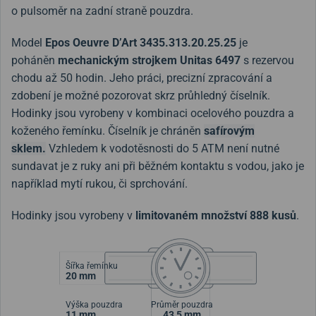
o pulsoměr na zadní straně pouzdra.
Model
Epos Oeuvre D’Art 3435.313.20.25.25
je
poháněn
mechanickým strojkem Unitas 6497
s rezervou
chodu až 50 hodin. Jeho práci, precizní zpracování a
zdobení je možné pozorovat skrz průhledný číselník.
Hodinky jsou vyrobeny v kombinaci ocelového pouzdra a
koženého řemínku.
Číselník je chráněn
safírovým
sklem.
Vzhledem k vodotěsnosti do 5 ATM není nutné
sundavat je z ruky ani při běžném kontaktu s vodou, jako je
například mytí rukou, či sprchování.
Hodinky jsou vyrobeny v
limitovaném množství 888 kusů
.
Šířka řemínku
20 mm
Výška pouzdra
Průměr pouzdra
11 mm
43,5 mm