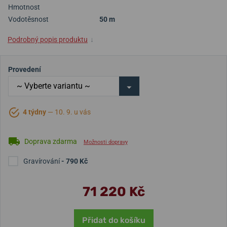
Hmotnost
Vodotěsnost
50 m
Podrobný popis produktu
↓
Provedení
4 týdny
— 10. 9. u vás
Doprava zdarma
Možnosti dopravy
Gravírování
- 790 Kč
71 220 Kč
Přidat do košíku