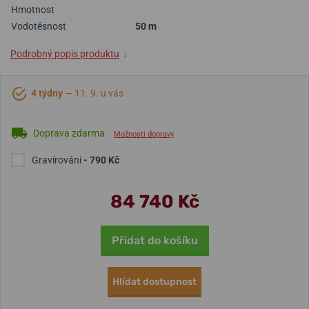
Hmotnost
Vodotěsnost
50 m
Podrobný popis produktu
↓
4 týdny
— 11. 9. u vás
Doprava zdarma
Možnosti dopravy
Gravírování
- 790 Kč
84 740 Kč
Přidat do košíku
Hlídat dostupnost