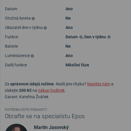
Datum
Ano
Otočná luneta
Ne
Ukazatel dne v týdnu
Ano
Funkce
Datum
,
Den v týdnu
Baterie
Ne
Luminiscence
Ano
Další funkce
Měsíční fáze
Za
správnost údajů ručíme
. Našli jste chybu?
Napište nám
a
získejte
200 Kč
na
nákup hodinek
.
Garant: Kateřina Žváček
POTŘEBUJETE PORADIT?
Obraťte se na specialistu Epos
Martin Jasovský