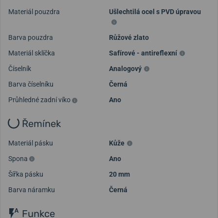
Materiál pouzdra
Ušlechtilá ocel s PVD úpravou
Barva pouzdra
Růžové zlato
Materiál sklíčka
Safírové - antireflexní
Číselník
Analogový
Barva číselníku
Černá
Průhledné zadní víko
Ano
Řemínek
Materiál pásku
Kůže
Spona
Ano
Šířka pásku
20 mm
Barva náramku
Černá
Funkce