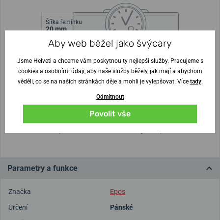
Šířka řemínku
20 mm
Aby web běžel jako švýcary
Výška pouzdra
Průměr pouzdra
11 mm
42 mm
Jsme Helveti a chceme vám poskytnou ty nejlepší služby. Pracujeme s
cookies a osobními údaji, aby naše služby běžely, jak mají a abychom
věděli, co se na našich stránkách děje a mohli je vylepšovat. Více
tady
.
Nejste si jisti velikostí?
Odmítnout
Vytisknout vzory velikostí
Povolit vše
(U tisku nastavte Měřítko: Výchozí)
Parametry a funkce
Značka
Epos
Určení
Pánské