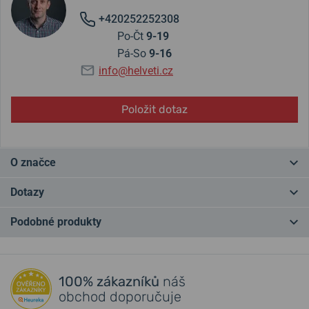
+420252252308
Po-Čt
9-19
Pá-So
9-16
info@helveti.cz
Položit dotaz
O značce
Epos hodinky jsou převážně
ručně vyráběné
a tomu také odpovídá
Dotazy
cena těchto unikátních hodinek. Jejich původem je Švýcarsko a
vznik značky se datuje do roku
1925
. Hodinky Epos pohání kvalitní
Podobné produkty
strojky Eta, Valjoux nebo Unitas. Velkou část z nich si Epos sám
Máte otázku? Zanechte nám komentář
modifikuje. V kolekci najdeme převážně hodinky s automatickým
nebo manuálním nátahem.
Přidat dotaz
100% zákazníků
náš
Recenze modelů a další zajímavosti o značce najdete také na blogu.
obchod doporučuje