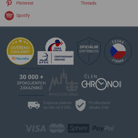
Pinterest
Threads
Spotify
Doprava zdarma
Prodloužená
na vše od 3 000,-
záruka 5 let