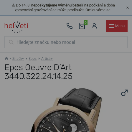
⚠️ Do 14. 8.
neposkytujeme výměnu baterií na počkání
a doba
zpracování gravírování se může prodloužit. Omlouváme se.
0
Menu
Značky
Epos
Artistry
Epos Oeuvre D’Art
3440.322.24.14.25