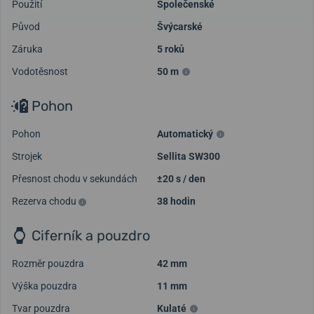
Použití
Společenské
Původ
Švýcarské
Záruka
5 roků
Vodotěsnost
50 m
Pohon
Pohon
Automatický
Strojek
Sellita SW300
Přesnost chodu v sekundách
±20 s / den
Rezerva chodu
38 hodin
Ciferník a pouzdro
Rozměr pouzdra
42 mm
Výška pouzdra
11 mm
Tvar pouzdra
Kulaté