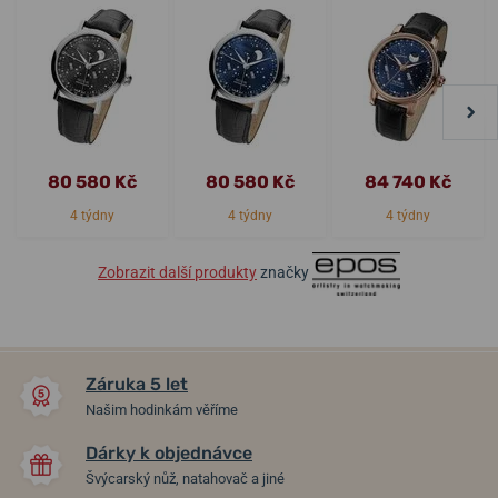
80 580 Kč
80 580 Kč
84 740 Kč
4 týdny
4 týdny
4 týdny
Zobrazit další produkty
značky
Záruka 5 let
Našim hodinkám věříme
Dárky k objednávce
Švýcarský nůž, natahovač a jiné