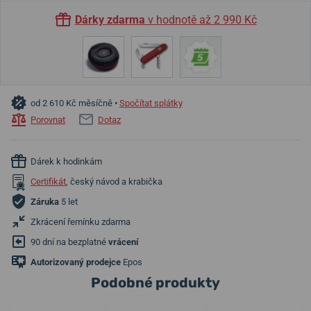
Dárky zdarma
v hodnotě až 2 990 Kč
od 2 610 Kč měsíčně •
Spočítat splátky
Porovnat
Dotaz
Dárek k hodinkám
Certifikát
, český návod a krabička
Záruka
5 let
Zkrácení řemínku zdarma
90 dní na bezplatné
vrácení
Autorizovaný prodejce
Epos
Podobné produkty