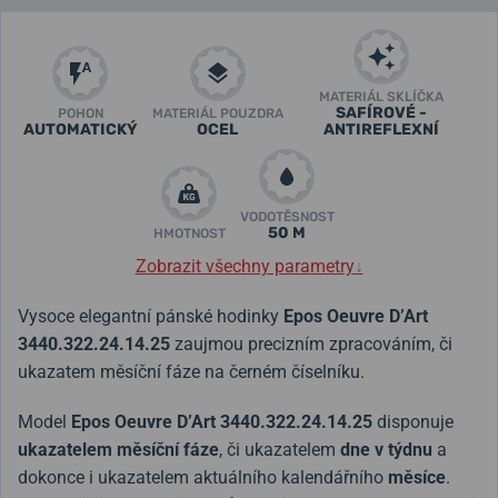
MATERIÁL SKLÍČKA
SAFÍROVÉ -
POHON
MATERIÁL POUZDRA
AUTOMATICKÝ
OCEL
ANTIREFLEXNÍ
VODOTĚSNOST
50 M
HMOTNOST
Zobrazit všechny parametry
↓
Vysoce elegantní pánské hodinky
Epos Oeuvre D’Art
3440.322.24.14.25
zaujmou precizním zpracováním, či
ukazatem měsíční fáze na černém číselníku.
Model
Epos Oeuvre D’Art 3440.322.24.14.25
disponuje
ukazatelem měsíční fáze
, či ukazatelem
dne v týdnu
a
dokonce i ukazatelem aktuálního kalendářního
měsíce
.