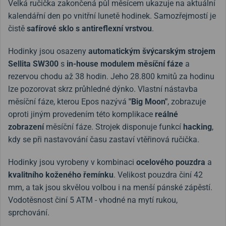
Velká ručička zakončená půl měsícem ukazuje na aktuální
kalendářní den po vnitřní lunetě hodinek. Samozřejmostí je
čistě
safírové sklo s antireflexní vrstvou
.
Hodinky jsou osazeny
automatickým švýcarským strojem
Sellita SW300
s
i
n-house modulem měsíční fáze
a
rezervou chodu až 38 hodin. Jeho 28.800 kmitů za hodinu
lze pozorovat skrz průhledné dýnko. Vlastní nástavba
měsíční fáze, kterou Epos nazývá
"Big Moon"
, zobrazuje
oproti jiným provedením této komplikace
reálné
zobrazení
měsíční fáze. Strojek disponuje funkcí
hacking
,
kdy se při nastavování času zastaví vtěřinová ručička.
Hodinky jsou vyrobeny v kombinaci
ocelového pouzdra
a
kvalitního koženého řemínku
. Velikost pouzdra činí 42
mm, a tak jsou skvělou volbou i na menší pánské zápěstí.
Vodotěsnost činí 5 ATM - vhodné na mytí rukou,
sprchování.