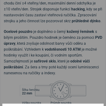
chodu činí ±4 vteřiny/den, maximální denní odchylka je
±10 vteřin/den. Strojek disponuje funkcí
hacking
, kdy se při
nastavování času zastaví vteřinová ručička. Zpracování
strojku a jeho činnost lze pozorovat skrz
průhledné dýnko
.
Ocelové pouzdro
je doplněno
o černý
kožený řemínek
s
bílým prošitím. Pouzdro hodinek je černěno za pomoci
PVD
úpravy
, která zvyšuje odolnost barvy vůči oděru a
poškrábání. Vzhledem k
vodotěsnosti
10
ATM
je možné
hodinky využít i ke koupání, či vodním sportům.
Samozřejmostí je
safírové sklo
, které je
odolné vůči
poškrábání
. Za šera a tmy poté každý ocení luminiscenci
nanesenou na ručičky a indexy.
Šířka řemínku
22 mm
Výška pouzdra
Průměr pouzdra