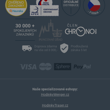
Doprava zdarma
Prodloužená
na vše od 3 000,-
záruka 5 let
Naše specializované eshopy:
HodinkyWenger.cz
•
HodinkyTraser.cz