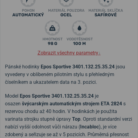
POHON
MATERIÁL POUZDRA
MATERIÁL SKLÍČKA
AUTOMATICKÝ
OCEL
SAFÍROVÉ
HMOTNOST
VODOTĚSNOST
98 G
100 M
Zobrazit všechny parametry
↓
Pánské hodinky
Epos Sportive 3401.132.25.35.24
jsou
vyvedeny v oblíbeném pilotním stylu s přehledným
číselníkem a ukazatelem data na 3. pozici.
Model
Epos Sportive 3401.132.25.35.24
je
osazen
švýcarským automatickým strojem ETA 2824
s
rezervou chodu až 40 hodin. V hodinkách je použita
varinata strojku stupně úpravy
Top
. Oproti standardní verzi
nabízí vyšší odolnost vůči nárazu (
Incabloc
), je více
zdobený a seřizuje se až v 5 pozicích. Průměrná přesnost