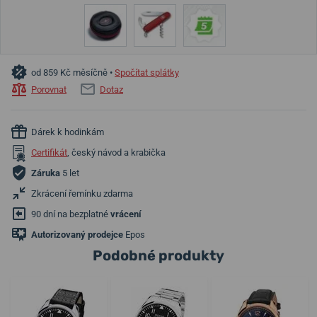
od 859 Kč měsíčně •
Spočítat splátky
Porovnat
Dotaz
Dárek k hodinkám
Certifikát
, český návod a krabička
Záruka
5 let
Zkrácení řemínku zdarma
90 dní na bezplatné
vrácení
Autorizovaný prodejce
Epos
Podobné produkty