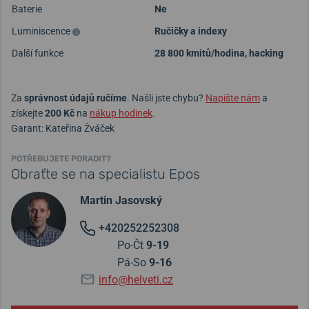
Baterie
Ne
Luminiscence
Ručičky a indexy
Další funkce
28 800 kmitů/hodina, hacking
Za
správnost údajů ručíme
. Našli jste chybu?
Napište nám
a
získejte
200 Kč
na
nákup hodinek
.
Garant: Kateřina Žváček
POTŘEBUJETE PORADIT?
Obraťte se na specialistu Epos
Martin Jasovský
+420252252308
Po-Čt
9-19
Pá-So
9-16
info@helveti.cz