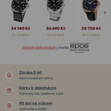
34 140 Kč
36 690 Kč
38 730 Kč
Do 2-3 týdnů
Do 2-3 týdnů
Do 2-3 týdnů
Zobrazit další produkty
značky
Záruka 5 let
Našim hodinkám věříme
Dárky k objednávce
Švýcarský nůž, natahovač a jiné
90 dní na vrácení
Vyzkoušíte a uvidíte