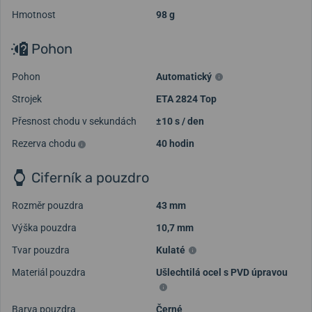
Hmotnost
98 g
Pohon
Pohon
Automatický
Strojek
ETA 2824 Top
Přesnost chodu v sekundách
±10 s / den
Rezerva chodu
40 hodin
Ciferník a pouzdro
Rozměr pouzdra
43 mm
Výška pouzdra
10,7 mm
Tvar pouzdra
Kulaté
Materiál pouzdra
Ušlechtilá ocel s PVD úpravou
Barva pouzdra
Černé