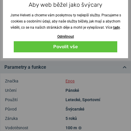
10,7 mm
43 mm
Aby web běžel jako švýcary
Jsme Helveti a chceme vám poskytnou ty nejlepší služby. Pracujeme s
Nejste si jisti velikostí?
cookies a osobními údaji, aby naše služby běžely, jak mají a abychom
věděli, co se na našich stránkách děje a mohli je vylepšovat. Více
tady
.
Vytisknout vzory velikostí
Odmítnout
(U tisku nastavte Měřítko: Výchozí)
Povolit vše
Parametry a funkce
Značka
Epos
Určení
Pánské
Použití
Letecké
,
Sportovní
Původ
Švýcarské
Záruka
5 roků
Vodotěsnost
100 m