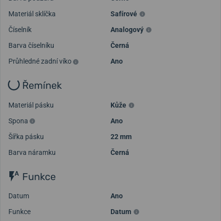
Materiál sklíčka
Safírové
Číselník
Analogový
Barva číselníku
Černá
Průhledné zadní víko
Ano
Řemínek
Materiál pásku
Kůže
Spona
Ano
Šířka pásku
22 mm
Barva náramku
Černá
Funkce
Datum
Ano
Funkce
Datum