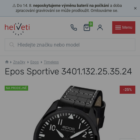
⚠️ Do 14. 8.
neposkytujeme výměnu baterií na počkání
a doba
zpracování gravírování se může prodloužit. Omlouváme se.
0
Menu
Značky
Epos
Timeless
Epos Sportive 3401.132.25.35.24
NA PRODEJNĚ
-25%