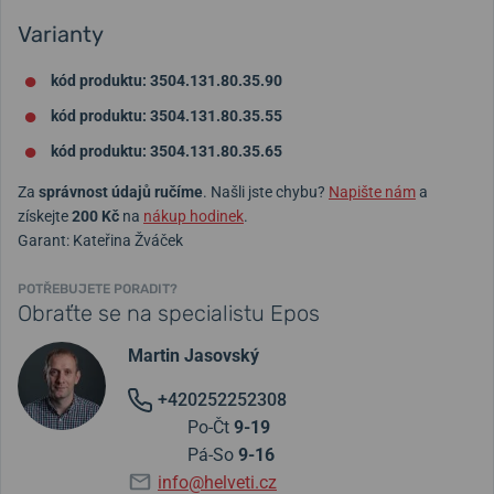
Varianty
kód produktu: 3504.131.80.35.90
kód produktu: 3504.131.80.35.55
kód produktu: 3504.131.80.35.65
Za
správnost údajů ručíme
. Našli jste chybu?
Napište nám
a
získejte
200 Kč
na
nákup hodinek
.
Garant: Kateřina Žváček
POTŘEBUJETE PORADIT?
Obraťte se na specialistu Epos
Martin Jasovský
+420252252308
Po-Čt
9-19
Pá-So
9-16
info@helveti.cz