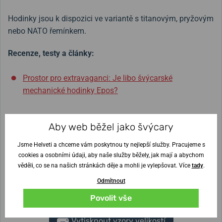
Hodinky jsou k dispozici ve variantě s titanovým, pryžovým
nebo NATO řemínkem.
Recenze, testy a články:
Prostor pro extravaganci: Je libo švýcarské
mechanické hodinky Epos?
Aby web běžel jako švýcary
Šířka řemínku
22 mm
Jsme Helveti a chceme vám poskytnou ty nejlepší služby. Pracujeme s
cookies a osobními údaji, aby naše služby běžely, jak mají a abychom
Výška pouzdra
Průměr pouzdra
věděli, co se na našich stránkách děje a mohli je vylepšovat. Více
tady
.
13,3 mm
41,5 mm
Odmítnout
Nejste si jisti velikostí?
Povolit vše
Vytisknout vzory velikostí