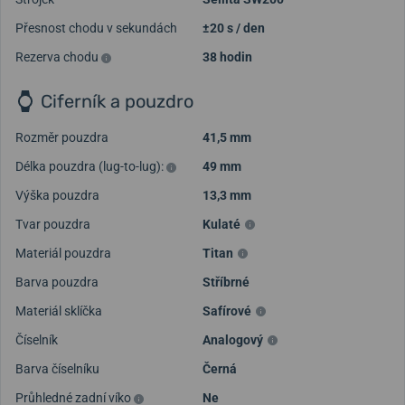
Přesnost chodu v sekundách
±20 s / den
Rezerva chodu
38 hodin
Ciferník a pouzdro
Rozměr pouzdra
41,5 mm
Délka pouzdra (lug-to-lug):
49 mm
Výška pouzdra
13,3 mm
Tvar pouzdra
Kulaté
Materiál pouzdra
Titan
Barva pouzdra
Stříbrné
Materiál sklíčka
Safírové
Číselník
Analogový
Barva číselníku
Černá
Průhledné zadní víko
Ne