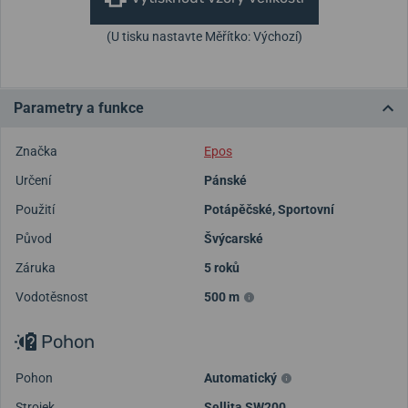
(U tisku nastavte Měřítko: Výchozí)
Parametry a funkce
Značka
Epos
Určení
Pánské
Použití
Potápěčské
,
Sportovní
Původ
Švýcarské
Záruka
5 roků
Vodotěsnost
500 m
Pohon
Pohon
Automatický
Strojek
Sellita SW200