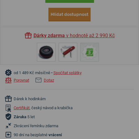
Hlídat dostupnost
Dárky zdarma
v hodnotě až 2 990 Kč
od 1 489 Kč měsíčně •
Spočítat splátky
Porovnat
Dotaz
Dárek k hodinkám
Certifikát
, český návod a krabička
Záruka
5 let
Zkrácení řemínku zdarma
90 dní na bezplatné
vrácení