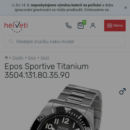
⚠️ Do 14. 8.
neposkytujeme výměnu baterií na počkání
a doba
zpracování gravírování se může prodloužit. Omlouváme se.
0
Menu
Značky
Epos
Sport
Epos Sportive Titanium
3504.131.80.35.90