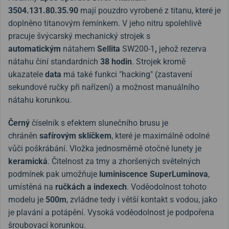
3504.131.80.35.90
mají pouzdro vyrobené z titanu, které je
doplněno titanovým řemínkem. V jeho nitru spolehlivě
pracuje švýcarský mechanický strojek s
automatickým
nátahem
Sellita
SW200-1
,
jehož rezerva
nátahu činí standardních
38 hodin
. Strojek kromě
ukazatele
data
má také funkci "hacking" (zastavení
sekundové ručky při nařízení) a možnost manuálního
nátahu korunkou.
Černý
číselník s efektem slunečního brusu je
chráněn
safírovým sklíčkem
, které je maximálně odolné
vůči poškrábání. Vložka jednosměrně otočné lunety je
keramická
. Čitelnost za tmy a zhoršených světelných
podmínek pak umožňuje
luminiscence SuperLuminova
,
umístěná na
ručkách a indexech
. Voděodolnost tohoto
modelu je
500m
, zvládne tedy i větší kontakt s vodou, jako
je plavání a potápění. Vysoká voděodolnost je podpořena
šroubovací korunkou.