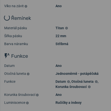
Víko na závit
Ano
Řemínek
Materiál pásku
Titan
Šířka pásku
22 mm
Barva náramku
Stříbrná
Funkce
Datum
Ano
Otočná luneta
Jednosměrně - potápěčská
Funkce
Datum
,
Otočná luneta
,
Korunka šroubovací
Korunka šroubovací
Ano
Luminiscence
Ručičky a indexy