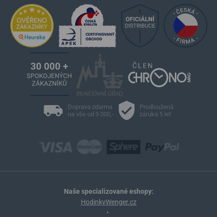
Doprava zdarma
Prodloužená
na vše od 3 000,-
záruka 5 let
Naše specializované eshopy:
HodinkyWenger.cz
•