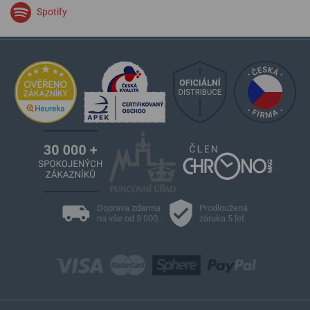
Spotify
Doprava zdarma
Prodloužená
na vše od 3 000,-
záruka 5 let