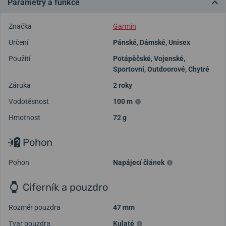
Parametry a funkce
Značka
Garmin
Určení
Pánské
,
Dámské
,
Unisex
Použití
Potápěčské
,
Vojenské
,
Sportovní
,
Outdoorové
,
Chytré
Záruka
2 roky
Vodotěsnost
100 m
Hmotnost
72 g
Pohon
Pohon
Napájecí článek
Ciferník a pouzdro
Rozměr pouzdra
47 mm
Tvar pouzdra
Kulaté