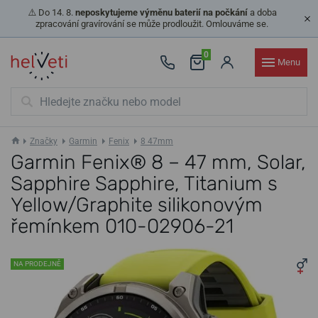
⚠️ Do 14. 8.
neposkytujeme výměnu baterií na počkání
a doba
zpracování gravírování se může prodloužit. Omlouváme se.
0
Menu
Značky
Garmin
Fenix
8 47mm
Garmin Fenix® 8 – 47 mm, Solar,
Sapphire Sapphire, Titanium s
Yellow/Graphite silikonovým
řemínkem 010-02906-21
NA PRODEJNĚ