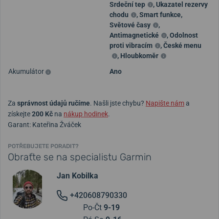
Srdeční tep
,
Ukazatel rezervy
chodu
,
Smart funkce
,
Světové časy
,
Antimagnetické
,
Odolnost
proti vibracím
,
České menu
,
Hloubkoměr
Akumulátor
Ano
Za
správnost údajů ručíme
. Našli jste chybu?
Napište nám
a
získejte
200 Kč
na
nákup hodinek
.
Garant: Kateřina Žváček
POTŘEBUJETE PORADIT?
Obraťte se na specialistu Garmin
Jan Kobilka
+420608790330
Po-Čt
9-19