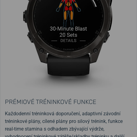
PRÉMIOVÉ TRÉNINKOVÉ FUNKCE
Každodenní tréninková doporučení, adaptivní závodní
tréninkové plány, cílené plány pro silový trénink, funkce
real-time stamina s odhadem zbývající výdrže,
vyhodnocení tréninkové zátěže/skladby tréninku a další