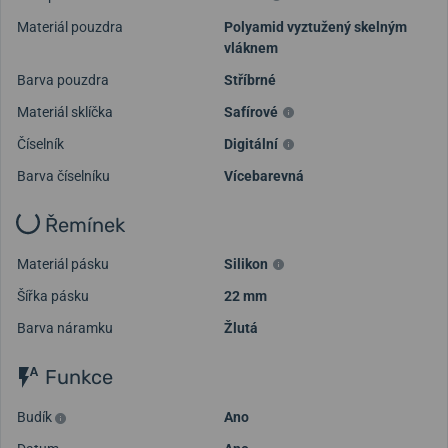
Materiál pouzdra
Polyamid vyztužený skelným
vláknem
Barva pouzdra
Stříbrné
Materiál sklíčka
Safírové
Číselník
Digitální
Barva číselníku
Vícebarevná
Řemínek
Materiál pásku
Silikon
Šířka pásku
22 mm
Barva náramku
Žlutá
Funkce
Budík
Ano