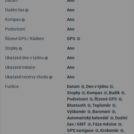
Datum
Ano
Duální čas
Ano
Kompas
Ano
Podsvícení
Ano
Řízené GPS / Rádiem
GPS
Stopky
Ano
Ukazatel dne v týdnu
Ano
Ukazatel měsíce
Ano
Ukazatel rezervy chodu
Ano
Funkce
Datum
,
Den v týdnu
,
Stopky
,
Kompas
,
Budík
,
Podsvícení
,
Řízené GPS
,
Bluetooth
,
Teploměr
,
Výškoměr
,
Barometr
,
Automatický kalendář
,
Duální
čas / GMT
,
Fáze měsíce
,
GPS navigace
,
Krokoměr
,