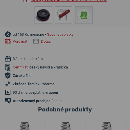
od 163 Kč měsíčně •
Spočítat splátky
Porovnat
Dotaz
Dárek k hodinkám
Certifikát
, český návod a krabička
Záruka
5 let
Zkrácení řemínku zdarma
90 dní na bezplatné
vrácení
Autorizovaný prodejce
Festina
Podobné produkty