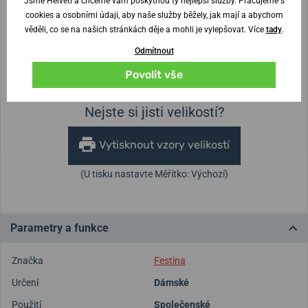
Jsme Helveti a chceme vám poskytnou ty nejlepší služby. Pracujeme s
cookies a osobními údaji, aby naše služby běžely, jak mají a abychom
Šířka řemínku
věděli, co se na našich stránkách děje a mohli je vylepšovat. Více
tady
.
Odmítnout
Průměr pouzdra
30 mm
Výška pouzdra
Povolit vše
Nejste si jisti velikostí?
Vytisknout vzory velikostí
(U tisku nastavte Měřítko: Výchozí)
Parametry a funkce
Značka
Festina
Určení
Dámské
Použití
Společenské