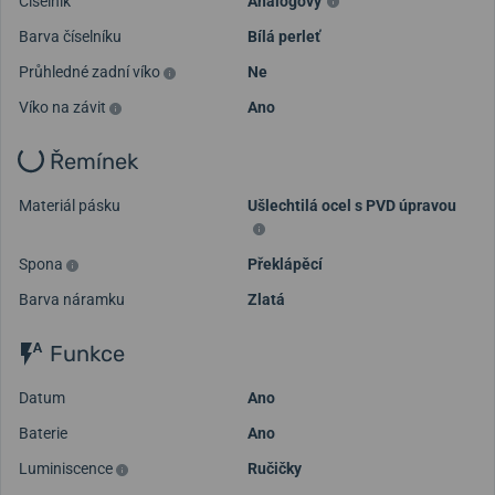
Číselník
Analogový
Barva číselníku
Bílá perleť
Průhledné zadní víko
Ne
Víko na závit
Ano
Řemínek
Materiál pásku
Ušlechtilá ocel s PVD úpravou
Spona
Překlápěcí
Barva náramku
Zlatá
Funkce
Datum
Ano
Baterie
Ano
Luminiscence
Ručičky