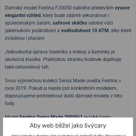
Dámský model Festina F20050 nabídne především
vysoce
elegantní vzhled
, který bude zdárně sekundovat i
společenským šatům,
safírové sklíčko
odolné vůči
jakémukoliv poškrábaní a
voděodolnost 10 ATM
, díky které
zvládnou i plavání.
Jednoduchá úprava číselníku s indexy a kamínky je
skutečná klasika. Praktickou stránku hodinek doplňuje
také celoocelový tah.
Svou výjimečnou kolekci Swiss Made uvedla Festina v
roce 2019. Pokud si nejste jisti konkrétním modelem,
doporučujeme prohlédnout další dámské modely z této
řady.
Model
Festina Swiss Made
20050/1
je také často
označován jako
Festina F20050/1.
Aby web běžel jako švýcary