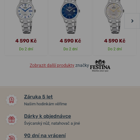
4 590 Kč
4 590 Kč
4 590 Kč
Do 2 dní
Do 2 dní
Do 2 dní
Zobrazit další produkty
značky
Záruka 5 let
Našim hodinkám věříme
Dárky k objednávce
Švýcarský nůž, natahovač a jiné
90 dní na vrácení