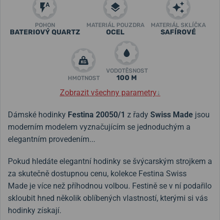
POHON
MATERIÁL POUZDRA
MATERIÁL SKLÍČKA
BATERIOVÝ QUARTZ
OCEL
SAFÍROVÉ
VODOTĚSNOST
100 M
HMOTNOST
Zobrazit všechny parametry
↓
Dámské hodinky
Festina 20050/1
z řady
Swiss Made
jsou
moderním modelem vyznačujícím se jednoduchým a
elegantním provedením...
Pokud hledáte elegantní hodinky se švýcarským strojkem a
za skutečně dostupnou cenu, kolekce Festina Swiss
Made je více než příhodnou volbou. Festině se v ní podařilo
skloubit hned několik oblíbených vlastností, kterými si vás
hodinky získají.