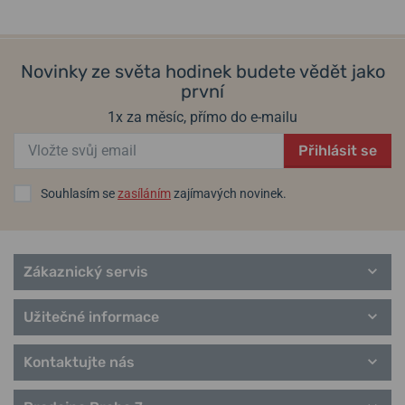
Populární modelové řady Festina
Automatic
Boyfriend
Novinky ze světa hodinek budete vědět jako
Ceramic
první
Classic
Connected D
1x za měsíc, přímo do e-mailu
Chronograph
Přihlásit se
Chrono Bike
Chrono Sport
Elegance
Souhlasím se
zasíláním
zajímavých novinek.
Extra
Zákaznický servis
Užitečné informace
Kontaktujte nás