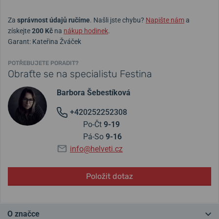
Za
správnost údajů ručíme
. Našli jste chybu?
Napište nám
a
získejte
200 Kč
na
nákup hodinek
.
Garant: Kateřina Žváček
POTŘEBUJETE PORADIT?
Obraťte se na specialistu Festina
Barbora Šebestíková
+420252252308
Po-Čt
9-19
Pá-So
9-16
info@helveti.cz
Položit dotaz
O značce