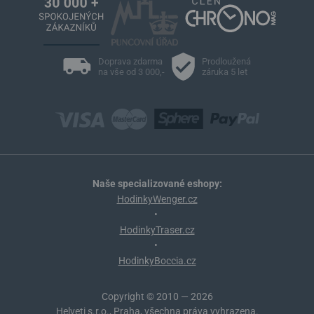
Doprava zdarma
Prodloužená
na vše od 3 000,-
záruka 5 let
Naše specializované eshopy:
HodinkyWenger.cz
•
HodinkyTraser.cz
•
HodinkyBoccia.cz
Copyright © 2010 — 2026
Helveti s.r.o., Praha, všechna práva vyhrazena.