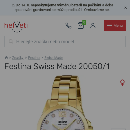
⚠️ Do 14. 8.
neposkytujeme výměnu baterií na počkání
a doba
zpracování gravírování se může prodloužit. Omlouváme se.
0
Menu
Značky
Festina
Swiss Made
Festina Swiss Made 20050/1