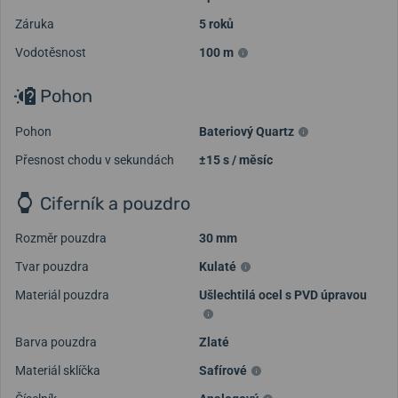
Záruka
5 roků
Vodotěsnost
100 m
Pohon
Pohon
Bateriový Quartz
Přesnost chodu v sekundách
±15 s / měsíc
Ciferník a pouzdro
Rozměr pouzdra
30 mm
Tvar pouzdra
Kulaté
Materiál pouzdra
Ušlechtilá ocel s PVD úpravou
Barva pouzdra
Zlaté
Materiál sklíčka
Safírové